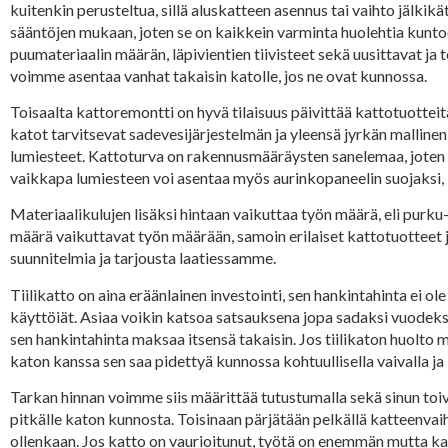
kuitenkin perusteltua, sillä aluskatteen asennus tai vaihto jälk
sääntöjen mukaan, joten se on kaikkein varminta huolehtia kunt
puumateriaalin määrän, läpivientien tiivisteet sekä uusittavat j
voimme asentaa vanhat takaisin katolle, jos ne ovat kunnossa.
Toisaalta kattoremontti on hyvä tilaisuus päivittää kattotuottei
katot tarvitsevat sadevesijärjestelmän ja yleensä jyrkän mallinen 
lumiesteet. Kattoturva on rakennusmääräysten sanelemaa, joten k
vaikkapa lumiesteen voi asentaa myös aurinkopaneelin suojaksi, 
Materiaalikulujen lisäksi hintaan vaikuttaa työn määrä, eli purku-
määrä vaikuttavat työn määrään, samoin erilaiset kattotuotteet 
suunnitelmia ja tarjousta laatiessamme.
Tiilikatto on aina eräänlainen investointi, sen hankintahinta ei 
käyttöiät. Asiaa voikin katsoa satsauksena jopa sadaksi vuodeks
sen hankintahinta maksaa itsensä takaisin. Jos tiilikaton huolto m
katon kanssa sen saa pidettyä kunnossa kohtuullisella vaivalla ja k
Tarkan hinnan voimme siis määrittää tutustumalla sekä sinun toive
pitkälle katon kunnosta. Toisinaan pärjätään pelkällä katteenvaihdo
ollenkaan. Jos katto on vaurioitunut, työtä on enemmän mutta ka