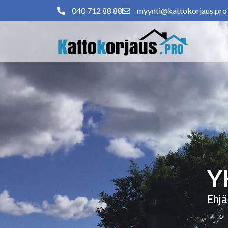
040 712 88 88
myynti@kattokorjaus.pro
Y
Ehjä