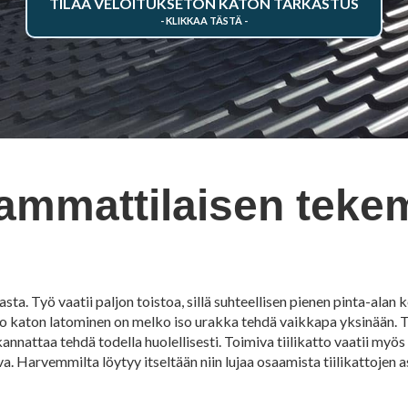
TILAA VELOITUKSETON KATON TARKASTUS
 ammattilaisen tek
a. Työ vaatii paljon toistoa, sillä suhteellisen pienen pinta-alan k
 koko katon latominen on melko iso urakka tehdä vaikkapa yksinään. T
 kannattaa tehdä todella huolellisesti. Toimiva tiilikatto vaatii myö
. Harvemmilta löytyy itseltään niin lujaa osaamista tiilikattojen 