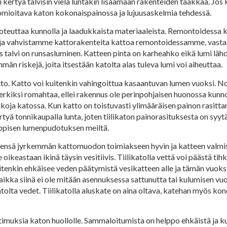
i kertyä talvisin vielä luntakin lisäämään rakenteiden taakkaa. Jos 
uomioitava katon kokonaispainossa ja lujuusaskelmia tehdessä.
oteuttaa kunnolla ja laadukkaista materiaaleista. Remontoidessa 
 ja vahvistamme kattorakenteita kattoa remontoidessamme, vasta
os talvi on runsasluminen. Katteen pinta on karheahko eikä lumi lä
än riskejä, joita itsestään katolta alas tuleva lumi voi aiheuttaa.
atto. Katto voi kuitenkin vahingoittua kasaantuvan lumen vuoksi. N
kiksi romahtaa, ellei rakennus ole perinpohjaisen huonossa kunnossa
a katossa. Kun katto on toistuvasti ylimääräisen painon rasittam
kertyä tonnikaupalla lunta, joten tiilikaton painorasituksesta on syyt
aoppisen lumenpudotuksen meiltä.
at yleensä jyrkemmän kattomuodon toimiakseen hyvin ja katteen valm
le oikeastaan ikinä täysin vesitiivis. Tiilikatolla vettä voi päästä 
uitenkin ehkäisee veden päätymistä vesikatteen alle ja tämän vuoks
ikka siinä ei ole mitään asennuksessa sattunutta tai kulumisen vuo
atolta vedet. Tiilikatolla aluskate on aina oltava, katehan myös k
timuksia katon huollolle. Sammaloitumista on helppo ehkäistä ja 