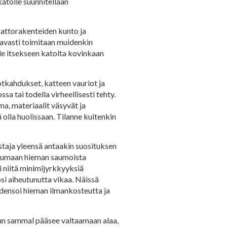
katolle suunnitellaan
kattorakenteiden kunto ja
avasti toimitaan muidenkin
hde itsekseen katolta kovinkaan
otkahdukset, katteen vauriot ja
 tai todella virheellisesti tehty.
a, materiaalit väsyvät ja
ä olla huolissaan. Tilanne kuitenkin
istaja yleensä antaakin suosituksen
tihkumaan hieman saumoista
i niitä minimijyrkkyyksiä
si aiheutunutta vikaa. Näissä
ondensoi hieman ilmankosteutta ja
kun sammal pääsee valtaamaan alaa,