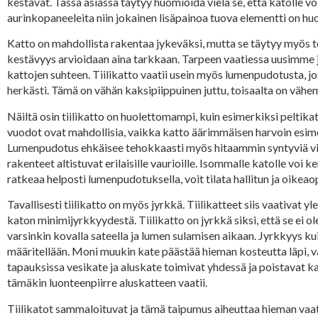
kestävät. Tässä asiassa täytyy huomioida vielä se, että katolle vo
aurinkopaneeleita niin jokainen lisäpainoa tuova elementti on h
Katto on mahdollista rakentaa jykeväksi, mutta se täytyy myös t
kestävyys arvioidaan aina tarkkaan. Tarpeen vaatiessa uusimme
kattojen suhteen. Tiilikatto vaatii usein myös lumenpudotusta, j
herkästi. Tämä on vähän kaksipiippuinen juttu, toisaalta on vähemm
Näiltä osin tiilikatto on huolettomampi, kuin esimerkiksi peltik
vuodot ovat mahdollisia, vaikka katto äärimmäisen harvoin esimer
Lumenpudotus ehkäisee tehokkaasti myös hitaammin syntyviä vikoj
rakenteet altistuvat erilaisille vaurioille. Isommalle katolle voi 
ratkeaa helposti lumenpudotuksella, voit tilata hallitun ja oike
Tavallisesti tiilikatto on myös jyrkkä. Tiilikatteet siis vaativ
katon minimijyrkkyydestä. Tiilikatto on jyrkkä siksi, että se ei o
varsinkin kovalla sateella ja lumen sulamisen aikaan. Jyrkkyys k
määritellään. Moni muukin kate päästää hieman kosteutta läpi, va
tapauksissa vesikate ja aluskate toimivat yhdessä ja poistavat k
tämäkin luonteenpiirre aluskatteen vaatii.
Tiilikatot sammaloituvat ja tämä taipumus aiheuttaa hieman vaa