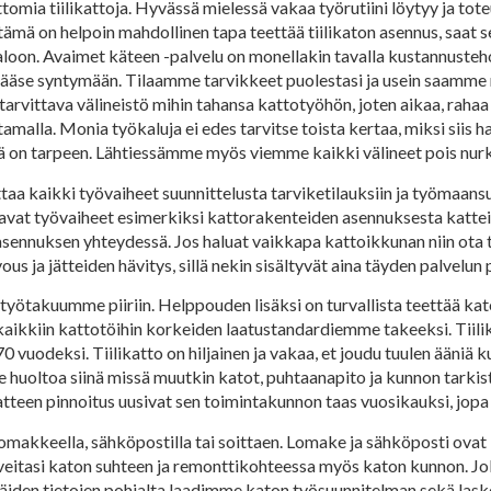
omia tiilikattoja. Hyvässä mielessä vakaa työrutiini löytyy ja to
ämä on helpoin mahdollinen tapa teettää tiilikaton asennus, saat se
loon. Avaimet käteen -palvelu on monellakin tavalla kustannusteh
 pääse syntymään. Tilaamme tarvikkeet puolestasi ja usein saamme
arvittava välineistö mihin tahansa kattotyöhön, joten aikaa, rahaa j
amalla. Monia työkaluja ei edes tarvitse toista kertaa, miksi sii
ssä on tarpeen. Lähtiessämme myös viemme kaikki välineet pois nur
a kaikki työvaiheet suunnittelusta tarviketilauksiin ja työmaansu
tavat työvaiheet esimerkiksi kattorakenteiden asennuksesta katte
asennuksen yhteydessä. Jos haluat vaikkapa kattoikkunan niin ota
ous ja jätteiden hävitys, sillä nekin sisältyvät aina täyden palvelu
n työtakuumme piiriin. Helppouden lisäksi on turvallista teettää k
ikkiin kattotöihin korkeiden laatustandardiemme takeeksi. Tiili
70 vuodeksi. Tiilikatto on hiljainen ja vakaa, et joudu tuulen ääniä 
tsee huoltoa siinä missä muutkin katot, puhtaanapito ja kunnon tark
tteen pinnoitus uusivat sen toimintakunnon taas vuosikauksi, jop
omakkeella, sähköpostilla tai soittaen. Lomake ja sähköposti ovat k
iveitasi katon suhteen ja remonttikohteessa myös katon kunnon. J
äiden tietojen pohjalta laadimme katon työsuunnitelman sekä las