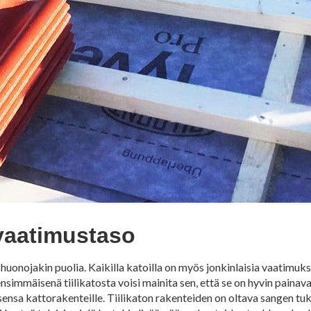
 vaatimustaso
n huonojakin puolia. Kaikilla katoilla on myös jonkinlaisia vaatimu
nsimmäisenä tiilikatosta voisi mainita sen, että se on hyvin painav
ksensa kattorakenteille. Tiilikaton rakenteiden on oltava sangen tu