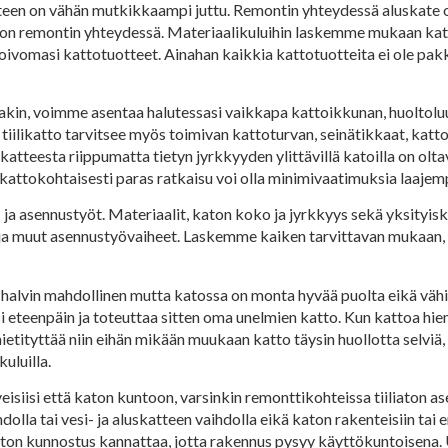
ikäteen on vähän mutkikkaampi juttu. Remontin yhteydessä aluskate 
oon remontin yhteydessä. Materiaalikuluihin laskemme mukaan kat
a toivomasi kattotuotteet. Ainahan kaikkia kattotuotteita ei ole pa
takin, voimme asentaa halutessasi vaikkapa kattoikkunan, huoltolu
tiilikatto tarvitsee myös toimivan kattoturvan, seinätikkaat, katto
atteesta riippumatta tietyn jyrkkyyden ylittävillä katoilla on olt
kattokohtaisesti paras ratkaisu voi olla minimivaatimuksia laajemp
 ja asennustyöt. Materiaalit, katon koko ja jyrkkyys sekä yksityiskoh
ja muut asennustyövaiheet. Laskemme kaiken tarvittavan mukaan, s
ole halvin mahdollinen mutta katossa on monta hyvää puolta eikä väh
i eteenpäin ja toteuttaa sitten oma unelmien katto. Kun kattoa hie
ietityttää niin eihän mikään muukaan katto täysin huollotta selviä, 
uluilla.
isiisi että katon kuntoon, varsinkin remonttikohteissa tiiliaton a
lla tai vesi- ja aluskatteen vaihdolla eikä katon rakenteisiin tai er
ton kunnostus kannattaa, jotta rakennus pysyy käyttökuntoisena. U