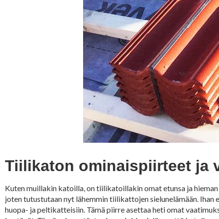
Tiilikaton ominaispiirteet ja
Kuten muillakin katoilla, on tiilikatoillakin omat etunsa ja hiema
joten tutustutaan nyt lähemmin tiilikattojen sielunelämään. Ihan e
huopa- ja peltikatteisiin. Tämä piirre asettaa heti omat vaatimu