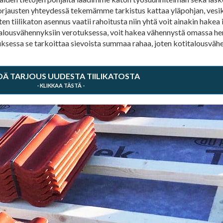
 korjausten yhteydessä tekemämme tarkistus kattaa yläpohjan, vesik
en tiilikaton asennus vaatii rahoitusta niin yhtä voit ainakin hak
italousvähennyksiin verotuksessa, voit hakea vähennystä omassa he
uksessa se tarkoittaa sievoista summaa rahaa, joten kotitalousväh
DÄ TARJOUS UUDESTA TIILIKATOSTA