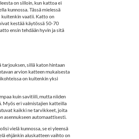
esta on silloin, kun kattoa ei
della kunnossa. Tässä mielessä
 kuitenkin vaatii. Katto on
 voivat kestää käytössä 50-70
atto ensin tehdään hyvin ja sitä
 tarjouksen, sillä katon hintaan
 antavan arvion katteen mukaisesta
ikohteissa on kuitenkin yksi
empaa kuin savitiili, mutta niiden
. Myös eri valmistajien katteilla
utuvat kaikki ne tarvikkeet, joita
ton asennukseen automaattisesti.
lisi vielä kunnossa, se ei yleensä
lä ehjänkin aluskatteen vaihto on