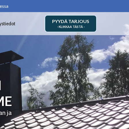
essa
PYYDÄ TARJOUS
ystiedot
N
ME
an ja