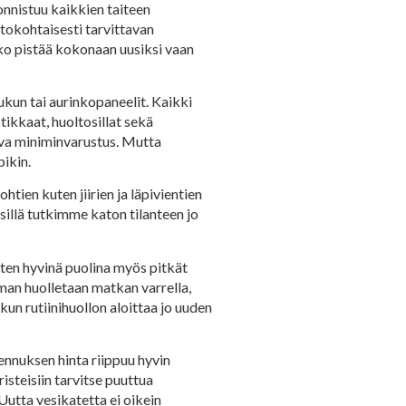
onnistuu kaikkien taiteen
tokohtaisesti tarvittavan
kko pistää kokonaan uusiksi vaan
ukun tai aurinkopaneelit. Kaikki
tikkaat, huoltosillat sekä
ava miniminvarustus. Mutta
ikin.
tien kuten jiirien ja läpivientien
illä tutkimme katon tilanteen jo
iten hyvinä puolina myös pitkät
man huolletaan matkan varrella,
kun rutiinihuollon aloittaa jo uuden
sennuksen hinta riippuu hyvin
isteisiin tarvitse puuttua
utta vesikatetta ei oikein