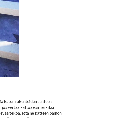
ksia katon rakenteiden suhteen,
a, jos vertaa kattoa esimerkiksi
kevaa tekoa, että ne katteen painon