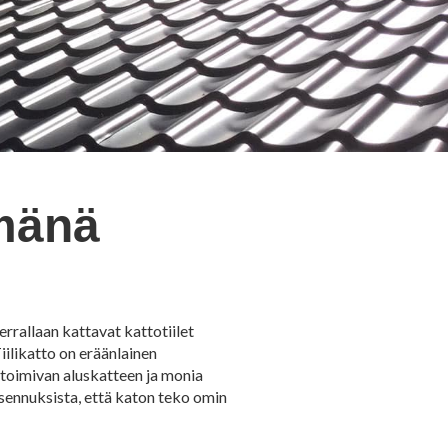
emänä
errallaan kattavat kattotiilet
iilikatto on eräänlainen
s toimivan aluskatteen ja monia
asennuksista, että katon teko omin