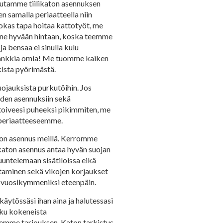
teutamme tiilikaton asennuksen
n samalla periaatteella niin
okas tapa hoitaa kattotyöt, me
 ne hyvään hintaan, koska teemme
a bensaa ei sinulla kulu
s hankkia omia! Me tuomme kaiken
kista pyörimästä.
ojauksista purkutöihin. Jos
iden asennuksiin sekä
 toiveesi puheeksi pikimmiten, me
n periaatteeseemme.
aton asennus meillä. Kerromme
katon asennus antaa hyvän suojan
kuuntelemaan sisätiloissa eikä
istaminen sekä vikojen korjaukset
a vuosikymmeniksi eteenpäin.
äytössäsi ihan aina ja halutessasi
oku kokeneista
kemme tarjouksen. Katon tarkistus