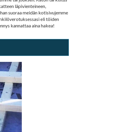
atteen läpivienteineen,
ea ihan suoraa meidän kotisivujemme
nkilöverotuksessasi eli töiden
ennys kannattaa aina hakea!