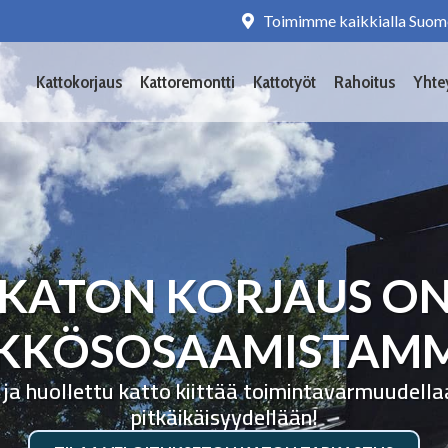
Toimimme kaikkialla Suom
Kattokorjaus
Kattoremontti
Kattotyöt
Rahoitus
Yhte
KATON KORJAUS O
KKÖSOSAAMISTAM
 ja huollettu katto kiittää toimintavarmuudella
pitkäikäisyydellään!