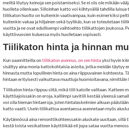
meiltä löytyy keinoja sen poistamiseksi. Se ei siis ole mikään v
huolleta ollenkaan. Silloinhan katto voi kiihtyvällä tahdilla luis
tiilikaton huolto on kuitenkin vaativampaa, kuin esimerkiksi peltik
kuitenkin vakaa ja hiljainen sekä tyylikäs, kun se toteutetaan tii
vuotta ja ne ovat edullisempi vaihtoehto tiilikattojen joukossa. P
käyttövuosien kuluessa myös huolletaan sopivasti.
Tiilikaton hinta ja hinnan 
Kun suunnitteilla on
tiilikaton asennus, on sen hinta
yksi hyvin kii
sisältyy aina monia kattokohtaisia asioita, jotka meidän täytyy 
hinnasta mutta lopullinen hinta on aina riippuvainen kohteesta. 
hintaan erityisesti vaikuttava muuttuja huomioitavana, nimittäin
Tiilikaton hinta riippuu siitä, mikä tiili katolle valitaan. Katteen
käyttöajoissakin on eroja, kalliimpi savitiili kestää yleensä sam
voi olla hieman hintaeroja, joten hintalaskelmien alkuun päästään 
katto vaatii. Usein tiilikattoa asentaessa asennetaan myös aluska
Käytännössä aina remonttikohteessakin aluskate uusitaan, sillä tii
kestä toista vesikatteen käyttöikää eli jopa sataa vuotta menos