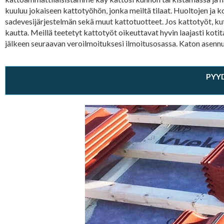
kuuluu jokaiseen kattotyöhön, jonka meiltä tilaat. Huoltojen ja
sadevesijärjestelmän sekä muut kattotuotteet. Jos kattotyöt, kut
kautta. Meillä teetetyt kattotyöt oikeuttavat hyvin laajasti kot
jälkeen seuraavan veroilmoituksesi ilmoitusosassa. Katon asenn
PYY