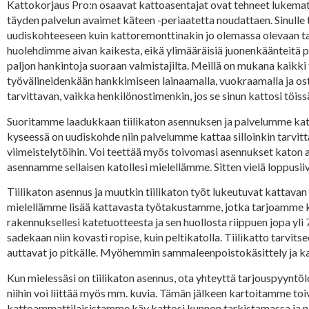
Kattokorjaus Pro:n osaavat kattoasentajat ovat tehneet lukematt
täyden palvelun avaimet käteen -periaatetta noudattaen. Sinulle t
uudiskohteeseen kuin kattoremonttinakin jo olemassa olevaan ta
huolehdimme aivan kaikesta, eikä ylimääräisiä juonenkäänteitä
paljon hankintoja suoraan valmistajilta. Meillä on mukana kaikki t
työvälineidenkään hankkimiseen lainaamalla, vuokraamalla ja ost
tarvittavan, vaikka henkilönostimenkin, jos se sinun kattosi töi
Suoritamme laadukkaan tiilikaton asennuksen ja palvelumme katta
kyseessä on uudiskohde niin palvelumme kattaa silloinkin tarvit
viimeistelytöihin. Voi teettää myös toivomasi asennukset katon 
asennamme sellaisen katollesi mielellämme. Sitten vielä loppusiiv
Tiilikaton asennus ja muutkin tiilikaton työt lukeutuvat kattava
mielellämme lisää kattavasta työtakustamme, jotka tarjoamme ka
rakennuksellesi katetuotteesta ja sen huollosta riippuen jopa yli 
sadekaan niin kovasti ropise, kuin peltikatolla. Tiilikatto tarvi
auttavat jo pitkälle. Myöhemmin sammaleenpoistokäsittely ja ka
Kun mielessäsi on tiilikaton asennus, ota yhteyttä tarjouspyyntöl
niihin voi liittää myös mm. kuvia. Tämän jälkeen kartoitamme to
kattoammattilaisistamme käy kattosi kunnon tarkistamassa ja n