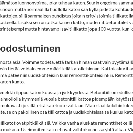
ääjäämätön luonnonvoima, joka tuhoaa katon. Suurin ongelma sammale
ua tuhoon mutta normaalilla huollolla katon saa kyllä pidettä kohtuu
attojen, sillä sammaleen puhdistus joitain erityistoimia tiilikatolla
likatteella. Lisäksi sen on pitkäikäinen katto, modernit betonitiilet
erinteisempi mutta hintavampi savitiilikatto jopa 100 vuotta, kun k
muodostuminen
nnosta asia. Voimme todeta, että tarkan hinnan saat vain pyytämällä
ensin tietää voidaksemme määritellä katolle hinnan. Kattolaskurit
Tämä pätee niin uudiskohteisiin kuin remonttikohteisiinkin. Remontt
 katon kunto.
 menekki riippuu katon koosta ja jyrkkyydestä. Betonitiili on edullis
alla huollolla kymmeniä vuosia betonitiilikattoa pidempään käytössä
mukavasti jo sillä, että katetuote valitaan. Materiaalikuluihin luke
te, se on pakollinen osa tiilikattoa ja uudiskohteissa se kuuluu ka
likatot ovat pitkäikäisiä. Vaikka vanha aluskate remonttihetkellä o
sa mukana. Useimmiten katteet ovat vaihtokunnossa yhtä aikaa. Vie