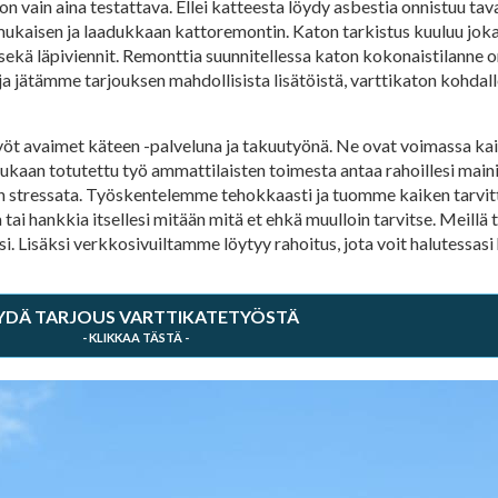
n vain aina testattava. Ellei katteesta löydy asbestia onnistuu tava
nmukaisen ja laadukkaan kattoremontin. Katon tarkistus kuuluu 
 sekä läpiviennit. Remonttia suunnitellessa katon kokonaistilanne o
 jätämme tarjouksen mahdollisista lisätöistä, varttikaton kohdalle
työt avaimet käteen -palveluna ja takuutyönä. Ne ovat voimassa k
aan totutettu työ ammattilaisten toimesta antaa rahoillesi maini
vitsen stressata. Työskentelemme tehokkaasti ja tuomme kaiken tarv
tai hankkia itsellesi mitään mitä et ehkä muulloin tarvitse. Meillä
 Lisäksi verkkosivuiltamme löytyy rahoitus, jota voit halutessasi
YDÄ TARJOUS VARTTIKATETYÖSTÄ