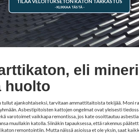
TILAA VELOITUKSETON KATON TARKASTUS
ttikaton, eli mineri
a huolto
on tullut ajankohtaiseksi, tarvitaan ammattitaitoista tekijää. Moni 
n ryhmään. Asbestipitoisten kattojen ongelmat ovat yleisesti tiedoss
ekä varotoimet vaikkapa remontissa, jos kate osoittautuu asbestia 
nsa muullakin katolla. Siinäkin tapauksessa, että rakennus päätettä
katon remontointiin. Mutta näissä asioissa et ole yksin, saat kaik