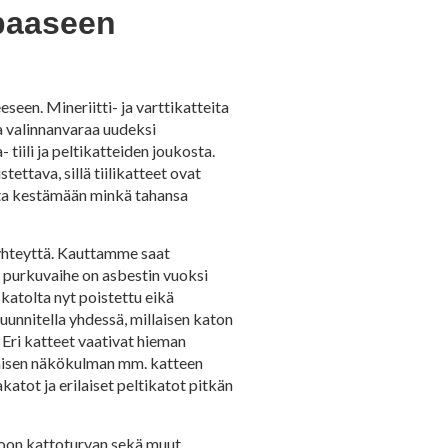
apaaseen
seen. Mineriitti- ja varttikatteita
a valinnanvaraa uudeksi
tiili ja peltikatteiden joukosta.
ettava, sillä tiilikatteet ovat
ita kestämään minkä tahansa
 yhteyttä. Kauttamme saat
n purkuvaihe on asbestin vuoksi
 katolta nyt poistettu eikä
uunnitella yhdessä, millaisen katon
 Eri katteet vaativat hieman
tilaisen näkökulman mm. katteen
katot ja erilaiset peltikatot pitkän
toon kattoturvan sekä muut