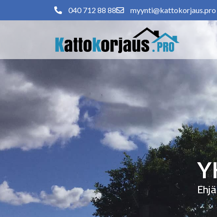
040 712 88 88
myynti@kattokorjaus.pro
Y
Ehjä