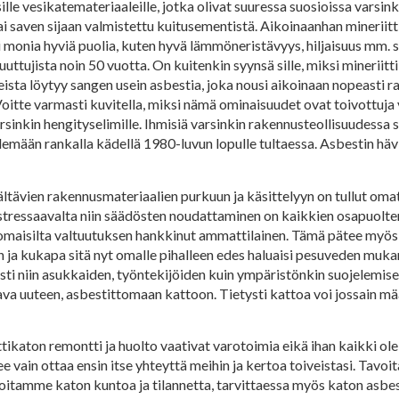
lle vesikatemateriaaleille, jotka olivat suuressa suosioissa varsink
tai saven sijaan valmistettu kuitusementistä. Aikoinaanhan mineriit
i monia hyviä puolia, kuten hyvä lämmöneristävyys, hiljaisuus mm. 
uttujista noin 50 vuotta. On kuitenkin syynsä sille, miksi mineriitt
ista löytyy sangen usein asbestia, joka nousi aikoinaan nopeasti 
ä. Voitte varmasti kuvitella, miksi nämä ominaisuudet ovat toivottu
varsinkin hengityselimille. Ihmisiä varsinkin rakennusteollisuudessa
emään rankalla kädellä 1980-luvun lopulle tultaessa. Asbestin hävi
ältävien rakennusmateriaalien purkuun ja käsittelyyn on tullut oma
tressaavalta niin säädösten noudattaminen on kaikkien osapuolten
nomaisilta valtuutuksen hankkinut ammattilainen. Tämä pätee myös
ön ja kukapa sitä nyt omalle pihalleen edes haluaisi pesuveden muka
sti niin asukkaiden, työntekijöiden kuin ympäristönkin suojelemise
va uuteen, asbestittomaan kattoon. Tietysti kattoa voi jossain mä
ittikaton remontti ja huolto vaativat varotoimia eikä ihan kaikki o
 vain ottaa ensin itse yhteyttä meihin ja kertoa toiveistasi. Tavoi
oitamme katon kuntoa ja tilannetta, tarvittaessa myös katon asbesti