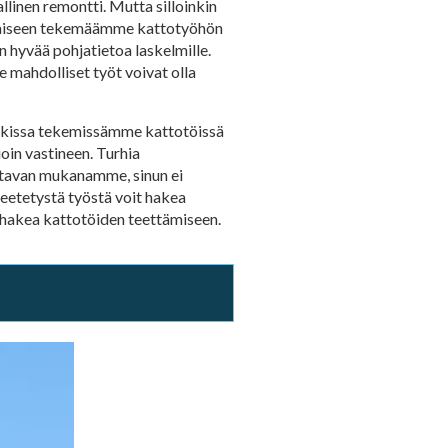
llinen remontti. Mutta silloinkin
jokaiseen tekemäämme kattotyöhön
n hyvää pohjatietoa laskelmille.
 mahdolliset työt voivat olla
aikissa tekemissämme kattotöissä
oin vastineen. Turhia
ittavan mukanamme, sinun ei
 teetetystä työstä voit hakea
 hakea kattotöiden teettämiseen.