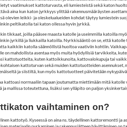
tyt vaatimukset kattoturvasta, eli lumiesteistä sekä katon huoltor
tettävä aina kun katon jyrkkyys ylittää rakennusmääräysten asetta
sä olevien leikki- ja oleskelualueiden kohdat täytyy lumiestein su
kin peltikatolla tai katon ollessa hyvin jyrkkä.
in tikkaat, joilla pääsee maasta katolle ja useimmilla katoilla myö
kin jyrkillä ja liukkailla katoilla. Nyrkkisääntö on se, että katolle
tta kaikkiin katolla säännöllistä huoltoa vaativiin kohtiin. Vaikka
lle on mahdollista asentaa myös muita hyödyllisiä tarvikkeita, kuten
si kattotuotteita, kuten kattoikkunoita, kattovalokupuja tai vaik
kohtaisen kattoturvan sekä muiden kattotuotteiden asennukset, n
iseltä ja siistiltä, kun myös kattotuotteet päivitetään nykypäivä
taa kattoasi normaaliin tapaan joutumatta miettimään mitä katolle vo
 ja mallissa toteutettuna, lisäksi sen ylläpito on paljon yksinkert
rttikaton vaihtaminen on?
llinen kattotyö. Kyseessä on aina ns. täydellinen kattoremontti ja 
isen materiaalin purkaminen ja rakennusjätteen hävittäminen on ta