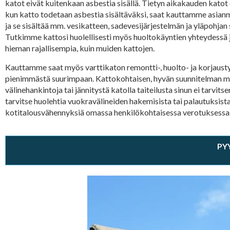
katot eivät kuitenkaan asbestia sisällä. Tietyn aikakauden katot o
kun katto todetaan asbestia sisältäväksi, saat kauttamme asia
ja se sisältää mm. vesikatteen, sadevesijärjestelmän ja yläpohjan
Tutkimme kattosi huolellisesti myös huoltokäyntien yhteydessä ja
hieman rajallisempia, kuin muiden kattojen.
Kauttamme saat myös varttikaton remontti-, huolto- ja korjaus
pienimmästä suurimpaan. Kattokohtaisen, hyvän suunnitelman muk
välinehankintoja tai jännitystä katolla taiteilusta sinun ei tar
tarvitse huolehtia vuokravälineiden hakemisista tai palautuksista 
kotitalousvähennyksiä omassa henkilökohtaisessa verotuksessasi.
PY