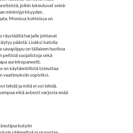
eiteistä, joihin lukeutuvat seinä-
man minimijyrkkyyden.
ojata. Monissa kohteissa on
s räystäältä harjalle johtavat
 täytyy päästä. Lisäksi katolla
pa savupiippu on tällainen huoltoa
 peltisiä suojalistoja sekä
kapa aurinkopaneelit.
e on käytännöllistä toteuttaa
n vaatimuksiin sopiviksi.
i tehdä ja mitä ei voi tehdä.
aisempaa eikä asbesti varjosta enää
asbestipurkutyön
rkoin säänneltyä ja se nostaa