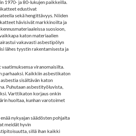
in 1970- ja 80-lukujen paikkeilla.
tikatteet edustivat
sateella sekä hengittävyys. Niiden
ikatteet hävisivät markkinoilta ja
rakennusmateriaaleissa suosioon,
ja vaikkapa katon materiaalien
 sairastui vakavasti asbestipölyn
si lähes tyystin rakentamisesta ja
t vaatimuksensa viranomaisilta.
 parhaaksi. Kaikkiin asbestikaton
 asbestia sisältävän katon
na. Puhutaan asbestityöluvista,
ksi. Varttikaton korjaus onkin
ärin huoltaa, kunhan varotoimet
le enää nykyajan säädösten pohjalta
tat meidät hyvin
pitoisuutta, sillä ihan kaikki