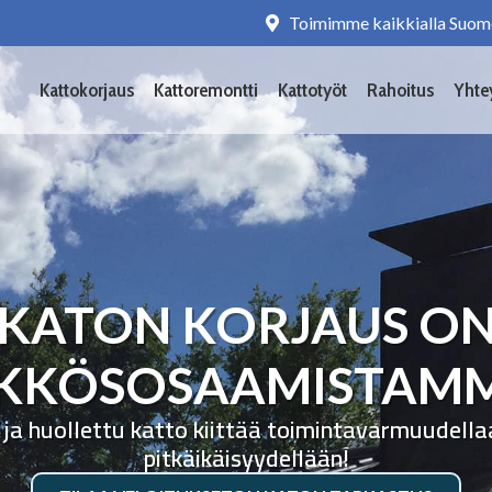
Toimimme kaikkialla Suom
Kattokorjaus
Kattoremontti
Kattotyöt
Rahoitus
Yhte
KATON KORJAUS O
KKÖSOSAAMISTAM
 ja huollettu katto kiittää toimintavarmuudella
pitkäikäisyydellään!