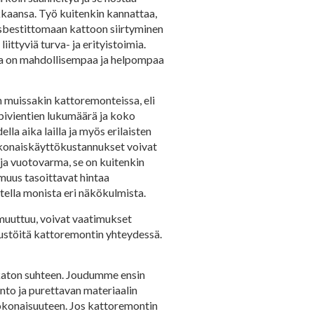
kaansa. Työ kuitenkin kannattaa,
Asbestittomaan kattoon siirtyminen
ittyviä turva- ja erityistoimia.
sta on mahdollisempaa ja helpompaa
n muissakin kattoremonteissa, eli
äpivientien lukumäärä ja koko
la aika lailla ja myös erilaisten
kokonaiskäyttökustannukset voivat
 ja vuotovarma, se on kuitenkin
muus tasoittavat hintaa
tella monista eri näkökulmista.
 muuttuu, voivat vaatimukset
nnustöitä kattoremontin yhteydessä.
 katon suhteen. Joudumme ensin
nto ja purettavan materiaalin
 kokonaisuuteen. Jos kattoremontin