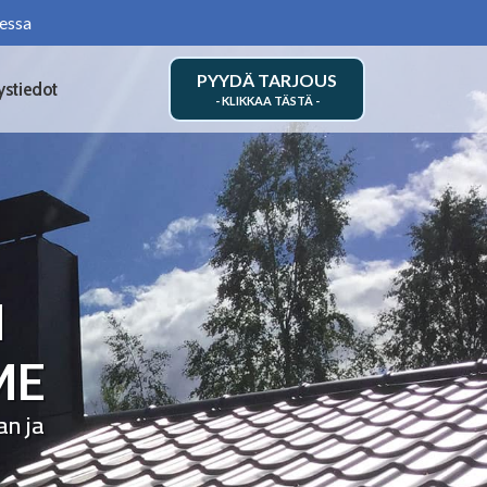
essa
PYYDÄ TARJOUS
ystiedot
N
ME
an ja