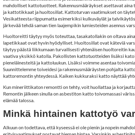
mahdolliset kattotuotteet. Rakennusmääräykset asettavat aina tie
ja kattotikkaat ja huoltosillat. Kattoturvan vaatimukset on täy
Vesikatteesta riippumatta esimerkiksi kulkuväylät ja talvikäytös
järkevää tehdä saman tien laajempikin lumiesteiden asennus varsin
Huoltoreitti täytyy myös toteuttaa, tasakatollakin on oltava ainak
lapetikkaat ovat hyvin hyödylliset. Huoltosillat ovat käteviä varsin
täytyy päästä liikkumaan turvallisesti yhtenäisen huoltoreitin kau
vaativa yksikkö katolla. Pakollisten kattotuotteiden lisäksi kato
pieneläinesteitä ja kattoluukun. Lisäksi voimme asentaa toivomia
Suunnittelemme toiveidesi ja rakennusmääräysten pohjalta katto
kattoremontin yhteydessä. Kaiken kukkuraksi katto näyttää yhtenä
Kun mineriittikaton remontti on tehty, voit huollattaa ja korjaut
Remontin jälkeen sinulla on asbestiton katto toivomassasi värissä
elämää talossa.
Minkä hintainen kattotyö va
Alkuun on todettava, että kyseessä ei ole pienin ja nopein mahdo
erityisvaatimukset nostavat hieman hintaa. Varsinkin asbestipito