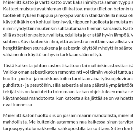
Mineriittikatto ja varttikatto ovat kaksi nimitystä saman tyyppisi
Katteet muistuttavat hieman tiilikattoa, mutta tiilet on betonin 
tuotekehityksen huippua ja nykypäivänkin standardeilla niissä ol
käyttöikäkin on kohtuullisen hyvä, riippuen huollosta ja muista mu
niihin ryhdyttiin muutenkin suhtautumaan hieman karsaasti. Katte
sillä asbesti on paloturvallista, edullista ja eristää hyvin lämpö
suhteen. Kävi kuitenkin ilmi, että asbesti on erittäin vaarallista 
hengittämisen seurauksena ja asbestin käyttöä ryhdyttiin sääntel
vähäinenkin käyttö on hyvin tarkkaan säänneltyä.
Tästä kaikesta johtuen asbestikattoon tai muihinkin asbestia sis
Vaikka oman asbestikaton remontointi voi tämän vuoksi tuntua s
huolto-, purku- ja muokkaustöihin tarvitaan aina työsuojeluvira
puhdistus- ja pesutöihin, sillä asbestia ei saa päästää ympäristö
tekijät siis on koulutettu toimimaan tarkan ohjeistuksen mukaise
käytännössä mahdotonta, kun katosta aika jättää se on vaihdetta
ovat kunnossa.
Mineriittikaton huolto siis on jossain määrin mahdollista, mineri
mahdollista. Me kuitenkin autamme sinua kaikessa, sinun tarvitsee
tarjouspyyntölomakkeella, sähköpostilla tai soittaen. Sitten kart