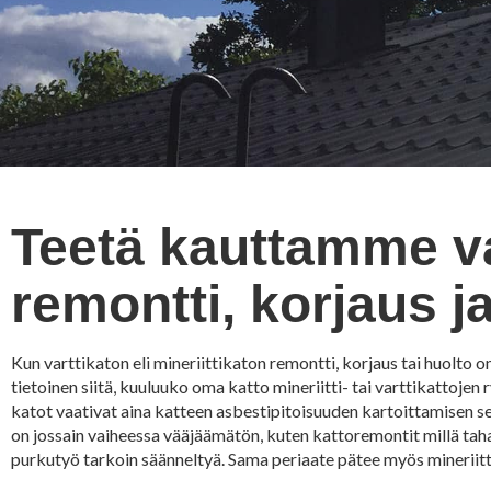
Teetä kauttamme var
remontti, korjaus j
Kun varttikaton eli mineriittikaton remontti, korjaus tai huolto 
tietoinen siitä, kuuluuko oma katto mineriitti- tai varttikattoje
katot vaativat aina katteen asbestipitoisuuden kartoittamisen s
on jossain vaiheessa vääjäämätön, kuten kattoremontit millä taha
purkutyö tarkoin säänneltyä. Sama periaate pätee myös mineriitti