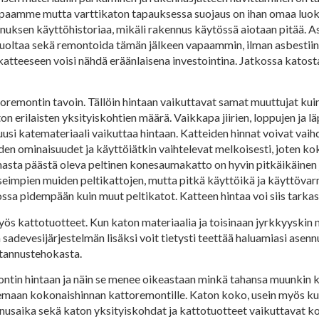
tapaamme mutta varttikaton tapauksessa suojaus on ihan omaa luok
nnuksen käyttöhistoriaa, mikäli rakennus käytössä aiotaan pitää. 
 huoltaa sekä remontoida tämän jälkeen vapaammin, ilman asbestiin li
ikatteeseen voisi nähdä eräänlaisena investointina. Jatkossa kato
toremontin tavoin. Tällöin hintaan vaikuttavat samat muuttujat kui
 erilaisten yksityiskohtien määrä. Vaikkapa jiirien, loppujen ja l
si katemateriaali vaikuttaa hintaan. Katteiden hinnat voivat vaihdel
iiden ominaisuudet ja käyttöiätkin vaihtelevat melkoisesti, joten 
immasta päästä oleva peltinen konesaumakatto on hyvin pitkäikäinen
useimpien muiden peltikattojen, mutta pitkä käyttöikä ja käyttövar
ssa pidempään kuin muut peltikatot. Katteen hintaa voi siis tarkas
ös kattotuotteet. Kun katon materiaalia ja toisinaan jyrkkyyskin
 sadevesijärjestelmän lisäksi voit tietysti teettää haluamiasi ase
stannustehokasta.
montin hintaan ja näin se menee oikeastaan minkä tahansa muunkin
kemaan kokonaishinnan kattoremontille. Katon koko, usein myös ku
sennusaika sekä katon yksityiskohdat ja kattotuotteet vaikuttavat