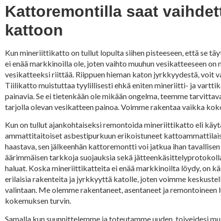
Kattoremontilla saat vaihde
kattoon
Kun mineriittikatto on tullut lopulta siihen pisteeseen, että se t
ei enää markkinoilla ole, joten vaihto muuhun vesikatteeseen on 
vesikatteeksi riittää. Riippuen hieman katon jyrkkyydestä, voit va
Tiilikatto muistuttaa tyylillisesti ehkä eniten mineriitti- ja vart
painavia. Se ei tietenkään ole mikään ongelma, teemme tarvitta
tarjolla olevan vesikatteen painoa. Voimme rakentaa vaikka kok
Kun on tullut ajankohtaiseksi remontoida mineriittikatto eli kä
ammattitaitoiset asbestipurkuun erikoistuneet kattoammattilaiset
haastava, sen jälkeenhän kattoremontti voi jatkua ihan tavallisen 
äärimmäisen tarkkoja suojauksia sekä jätteenkäsittelyprotokollaa
haluat. Koska mineriittikatteita ei enää markkinoilta löydy, on 
erilaisia rakenteita ja jyrkkyyttä katolle, joten voimme keskust
valintaan. Me olemme rakentaneet, asentaneet ja remontoineen lukui
kokemuksen turvin.
Samalla kun suunnittelemme ja toteutamme uuden, toiveidesi mu