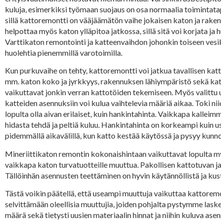
kuluja, esimerkiksi työmaan suojaus on osa normaalia toiminta
sillä kattoremontti on vääjäämätön vaihe jokaisen katon ja rake
helpottaa myös katon ylläpitoa jatkossa, sillä sitä voi korjata ja
Varttikaton remontointi ja katteenvaihdon johonkin toiseen ves
huolehtia pienemmillä varotoimilla.
Kun purkuvaihe on tehty, kattoremontti voi jatkua tavallisen kat
mm. katon koko ja jyrkkyys, rakennuksen lähiympäristö sekä katon
vaikuttavat jonkin verran kattotöiden tekemiseen. Myös valittu uu
katteiden asennuksiin voi kulua vaihtelevia määriä aikaa. Toki n
lopulta olla aivan erilaiset, kuin hankintahinta. Vaikkapa kalle
hidasta tehdä ja peltiä kuluu. Hankintahinta on korkeampi kuin 
pidemmällä aikavälillä, kun katto kestää käytössä ja pysyy kunno
Mineriittikaton remontin kokonaishintaan vaikuttavat lopulta my
vaikkapa katon turvatuotteille muuttua. Pakollisen kattotuvan ja
Tällöinhän asennusten teettäminen on hyvin käytännöllistä ja ku
Tästä voikin päätellä, että useampi muuttuja vaikuttaa kattore
selvittämään oleellisia muuttujia, joiden pohjalta pystymme las
määrä sekä tietysti uusien materiaalin hinnat ja niihin kuluva a