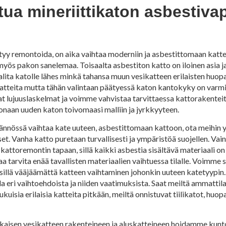
ttua mineriittikaton asbestiv
äytyy remontoida, on aika vaihtaa moderniin ja asbestittomaan kattee
myös pakon sanelemaa. Toisaalta asbestiton katto on iloinen asia j
lita katolle lähes minkä tahansa muun vesikatteen erilaisten huopa- 
tikatteita mutta tähän valintaan päätyessä katon kantokyky on varmist
vat lujuuslaskelmat ja voimme vahvistaa tarvittaessa kattorakente
onaan uuden katon toivomaasi malliin ja jyrkkyyteen.
ytännössä vaihtaa kate uuteen, asbestittomaan kattoon, ota meihin
. Vanha katto puretaan turvallisesti ja ympäristöä suojellen. Vai
kattoremontin tapaan, sillä kaikki asbestia sisältävä materiaali on
 tarvita enää tavallisten materiaalien vaihtuessa tilalle. Voimme s
käsillä vääjäämättä katteen vaihtaminen johonkin uuteen katetyypin.
ella eri vaihtoehdoista ja niiden vaatimuksista. Saat meiltä ammat
sia erilaisia katteita pitkään, meiltä onnistuvat tiilikatot, huopa
kaisen vesikatteen rakenteineen ja aluskatteineen hoidamme kun