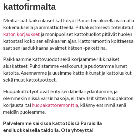
kattofirmalta
Meiltä saat kaikenlaiset kattotyöt Paraisten alueella varmalla
kokemuksella ja ammattiotteella. Pitkäkestoisesti toteutetut
katon korjaukset
ja monipuoliset kattohuollot pitävät huolen
katostasi koko sen elinkaaren ajan. Kattoremontin koittaessa,
saat sen laadukkaana avaimet käteen -pakettina.
Paikkaamme kattovuodot sekä korjaamme rikkinäiset
aluskatteet. Puhdistamme vesikourut ja pudotamme lumet
katolta. Asennamme ja uusimme kattoikkunat ja kattoluukut
sekä muut kattotuotteet.
Huopakattotyöt ovat erityisen lähellä sydäntämme, ja
olemmekin niissä varsin hakoja, eli tarvitsit sitten huopakaton
korjausta, tai
huopakattoremonttia
, käänny ensimmäisenä
meidän puoleemme.
Palvelemme kaikissa kattotöissä Paraisilla
ensiluokkaisella taidolla. Ota yhteyttä!