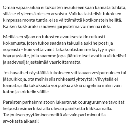
Omaa vapaa-aikaa ei tukosten avaukseenkaan kannata tuhlata,
sillä se ei yleensä ole sen arvoista. Vaikka taistelisit tukoksen
kimpussa monta tuntia, ei se välttämättä kotikonstein hellitä.
Kaiken kukkuraksi sadevesijärjestelmä voi mennä rikki.
Meillä sen sijaan on tukosten avauksestakin rutkasti
kokemusta, joten tukos saadaan takuulla auki helposti ja
nopeasti – kuin vettä vain! Takakontistamme löytyy myös
höyrytyslaite, jolla saamme jopa jäätukokset avattua vikkelästi
ja sadevesijärjestelmää vaurioittamatta.
Jos havaitset räystäällä tukokseen viittaavan vesiputouksen tai
jääpuikkoja, ota meihin siis rohkeasti yhteyttä! Viivytellä ei
kannata, sillä tukoksista voi poikia äkkiä ongelmia mihin vain
katon ja sokkelin välille.
Paraisten parhaimmistoon lukeutuvat kourugurumme tavoitat
helposti esimerkiksi alla olevaa painiketta klikkaamalla.
Tarjouksen pyytäminen meiltä vie vain pari minuuttia
arvokasta aikaasi!