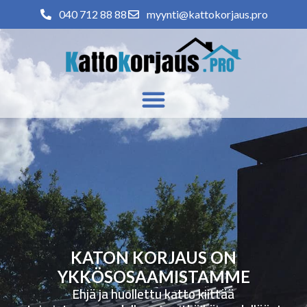
040 712 88 88
myynti@kattokorjaus.pro
KATON KORJAUS ON
YKKÖSOSAAMISTAMME
Ehjä ja huollettu katto kiittää