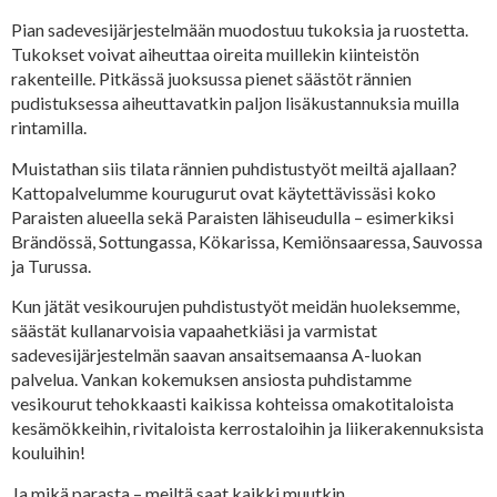
Pian sadevesijärjestelmään muodostuu tukoksia ja ruostetta.
Tukokset voivat aiheuttaa oireita muillekin kiinteistön
rakenteille. Pitkässä juoksussa pienet säästöt rännien
pudistuksessa aiheuttavatkin paljon lisäkustannuksia muilla
rintamilla.
Muistathan siis tilata rännien puhdistustyöt meiltä ajallaan?
Kattopalvelumme kourugurut ovat käytettävissäsi koko
Paraisten alueella sekä Paraisten lähiseudulla – esimerkiksi
Brändössä, Sottungassa, Kökarissa, Kemiönsaaressa, Sauvossa
ja Turussa.
Kun jätät vesikourujen puhdistustyöt meidän huoleksemme,
säästät kullanarvoisia vapaahetkiäsi ja varmistat
sadevesijärjestelmän saavan ansaitsemaansa A-luokan
palvelua. Vankan kokemuksen ansiosta puhdistamme
vesikourut tehokkaasti kaikissa kohteissa omakotitaloista
kesämökkeihin, rivitaloista kerrostaloihin ja liikerakennuksista
kouluihin!
Ja mikä parasta – meiltä saat kaikki muutkin