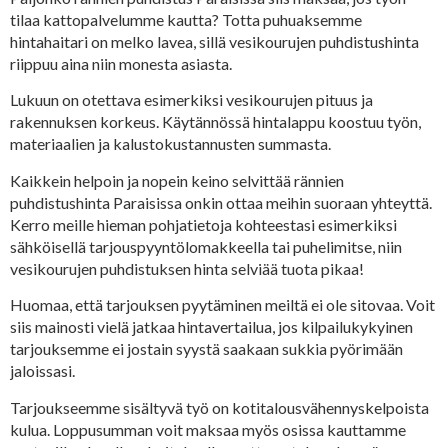
tilaa kattopalvelumme kautta? Totta puhuaksemme
hintahaitari on melko lavea, sillä vesikourujen puhdistushinta
riippuu aina niin monesta asiasta.
Lukuun on otettava esimerkiksi vesikourujen pituus ja
rakennuksen korkeus. Käytännössä hintalappu koostuu työn,
materiaalien ja kalustokustannusten summasta.
Kaikkein helpoin ja nopein keino selvittää rännien
puhdistushinta Paraisissa onkin ottaa meihin suoraan yhteyttä.
Kerro meille hieman pohjatietoja kohteestasi esimerkiksi
sähköisellä tarjouspyyntölomakkeella tai puhelimitse, niin
vesikourujen puhdistuksen hinta selviää tuota pikaa!
Huomaa, että tarjouksen pyytäminen meiltä ei ole sitovaa. Voit
siis mainosti vielä jatkaa hintavertailua, jos kilpailukykyinen
tarjouksemme ei jostain syystä saakaan sukkia pyörimään
jaloissasi.
Tarjoukseemme sisältyvä työ on kotitalousvähennyskelpoista
kulua. Loppusumman voit maksaa myös osissa kauttamme