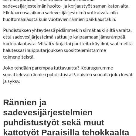
sadevesijärjestelmän huolto- ja korjaustyöt saman katon alta.
Elinkaarensa aikana sadevesijärjestelmä voi kaivata niin
huoltomaalausta kuin vuotavien rännien paikkaustakin.
Puhdistuksen yhteydessä pidämmekin silmät auki siltä varalta,
että sadevesijärjestelmä sattuu jo kaipaamaan jämerämpää
kurinpalautusta. Mikäli vikoja tai puutteita käy ilmi, saat meiltä
halutessasi huipputarjouksen suosittelemistamme
toimenpiteistä.
Joko tehdään parempaa tuttavuutta? Kourugurumme
suosittelevat rännien puhdistusta Paraisten seudulla joka kevät
ja syksy.
Rännien ja
sadevesijärjestelmien
puhdistustyöt sekä muut
kattotyöt Paraisilla tehokkaalta