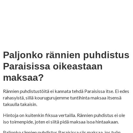
Paljonko rännien puhdistus
Paraisissa oikeastaan
maksaa?
Rännien puhdistustöitä ei kannata tehdä Paraisissa itse. Ei edes
rahasyistä, sillä kourugurujemme tuntihinta maksaa itsensä
takuulla takaisin.
Hintoja on kuitenkin fiksua vertailla. Rännien puhdistus ei ole
iso toimenpide, joten ei siitä pidä maksaa isoa hintaakaan.
Paljonko rännien puhdistus Paraisissa siis maksaa, jos työn