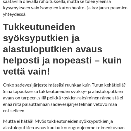
saatavilla olevalla rahoituksella, mutta se tulee yleensä
kysymykseen vain isompien katon huolto- ja korjausrupeamien
yhteydessä.
Tukkeutuneiden
syöksyputkien ja
alastuloputkien avaus
helposti ja nopeasti – kuin
vettä vain!
Onko sadevesijärjestelmässäsi ruuhkaa kuin Turun kehätiellä?
Siinä tapauksessa tukkeutuneiden syöksy- ja alastuloputkien
avaus on tarpeen, sillä pelkkä roskien raksiminen ränneistä ei
enää riitä palauttamaan sadevesijärjestelmän vetovoimaa
entiselleen.
Mutta ei hätää! Myös tukkeutuneiden syöksyputkien ja
alastuloputkien avaus kuuluu kourugurujemme toimenkuvaan.