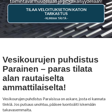
toimintavarmuudellaan ja pitkäikäisyydellään!
TILAA VELOITUKSETON KATON
TARKASTUS
Vesikourujen puhdistus
Parainen – paras tilata
alan rautaiselta
ammattilaiselta!
Vesikourujen puhdistus Paraisissa on askare, josta ei kannata
tinkiä. Jos putsaus unohtuu, pääsee luontoäiti iskemään
takavasemmalta.