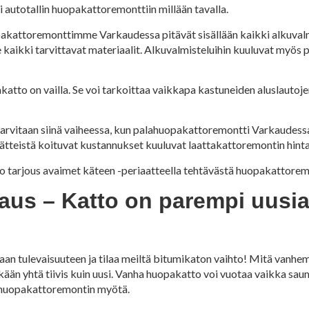
i autotallin huopakattoremonttiin millään tavalla.
uopakattoremonttimme Varkaudessa pitävät sisällään kaikki alkuval
ikki tarvittavat materiaalit. Alkuvalmisteluihin kuuluvat myös pi
tto on vailla. Se voi tarkoittaa vaikkapa kastuneiden aluslautojen 
ita tarvitaan siinä vaiheessa, kun palahuopakattoremontti Varkaudes
ätteistä koituvat kustannukset kuuluvat laattakattoremontin hint
inio tarjous avaimet käteen -periaatteella tehtävästä huopakattorem
us – Katto on parempi uusia
 tulevaisuuteen ja tilaa meiltä bitumikaton vaihto! Mitä vanhe
skään yhtä tiivis kuin uusi. Vanha huopakatto voi vuotaa vaikka saum
n huopakattoremontin myötä.