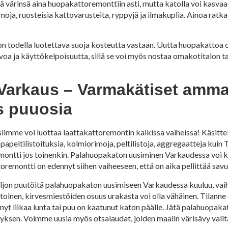
ä värinsä aina huopakattoremonttiin asti, mutta katolla voi kasvaa 
oja, ruosteisia kattovarusteita, ryppyjä ja ilmakuplia. Ainoa ratk
on todella luotettava suoja kosteutta vastaan. Uutta huopakattoa
oa ja käyttökelpoisuutta, sillä se voi myös nostaa omakotitalon t
Varkaus – Varmakätiset amma
ös puuosia
imme voi luottaa laattakattoremontin kaikissa vaiheissa! Käsitte
ppapeltilistoituksia, kolmiorimoja, peltilistoja, aggregaatteja kui
remontti jos toinenkin. Palahuopakaton uusiminen Varkaudessa voi
oremontti on edennyt siihen vaiheeseen, että on aika pellittää savu
ljon puutöitä palahuopakaton uusimiseen Varkaudessa kuuluu, vaih
toinen, kirvesmiestöiden osuus urakasta voi olla vähäinen. Tilanne 
rtynyt liikaa lunta tai puu on kaatunut katon päälle. Jätä palahuopa
yksen. Voimme uusia myös otsalaudat, joiden maalin värisävy valita