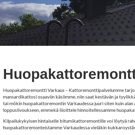
Huopakattoremontt
Huopakattoremontti Varkaus – Kattoremonttipalvelumme tarjoaa yk
mansardikattosi osaaviin käsiimme, niin saat kestävän ja tyyl
tai mökin huopakattoremontin Varkaudessa juuri siten kuin alan 
loppusiivoukseen, emmekä liioittele hinnoitellessamme huopak
Kilpailukykyisen hintaiselle bitumikattoremontille voi löytyä
huopakattoremonteistamme Varkaudessa vieläkin kukkaroystäv