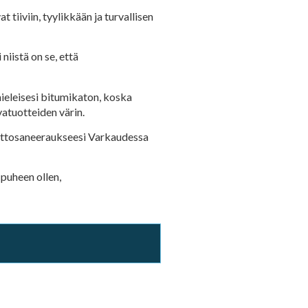
iiviin, tyylikkään ja turvallisen
iistä on se, että
mieleisesi bitumikaton, koska
vatuotteiden värin.
kattosaneeraukseesi Varkaudessa
 puheen ollen,