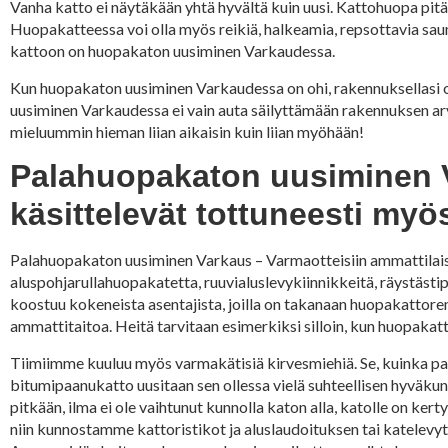
Vanha katto ei näytäkään yhtä hyvältä kuin uusi. Kattohuopa pitä
Huopakatteessa voi olla myös reikiä, halkeamia, repsottavia saum
kattoon on huopakaton uusiminen Varkaudessa.
Kun huopakaton uusiminen Varkaudessa on ohi, rakennuksellasi 
uusiminen Varkaudessa ei vain auta säilyttämään rakennuksen arv
mieluummin hieman liian aikaisin kuin liian myöhään!
Palahuopakaton uusiminen 
käsittelevät tottuneesti my
Palahuopakaton uusiminen Varkaus – Varmaotteisiin ammattilaisi
aluspohjarullahuopakatetta, ruuvialuslevykiinnikkeitä, räystästi
koostuu kokeneista asentajista, joilla on takanaan huopakatto
ammattitaitoa. Heitä tarvitaan esimerkiksi silloin, kun huopakatt
Tiimiimme kuuluu myös varmakätisiä kirvesmiehiä. Se, kuinka pa
bitumipaanukatto uusitaan sen ollessa vielä suhteellisen hyväkun
pitkään, ilma ei ole vaihtunut kunnolla katon alla, katolle on ke
niin kunnostamme kattoristikot ja aluslaudoituksen tai katelevyt