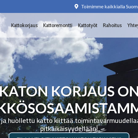
Toimimme kaikkialla Suom
Kattokorjaus
Kattoremontti
Kattotyöt
Rahoitus
Yhte
KATON KORJAUS O
KKÖSOSAAMISTAM
 ja huollettu katto kiittää toimintavarmuudella
pitkäikäisyydellään!