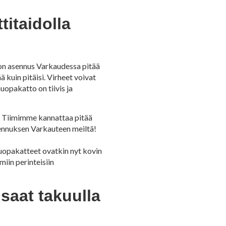
itaidolla
on asennus Varkaudessa pitää
ä kuin pitäisi. Virheet voivat
opakatto on tiivis ja
. Tiimimme kannattaa pitää
asennuksen Varkauteen meiltä!
huopakatteet ovatkin nyt kovin
in perinteisiin
saat takuulla