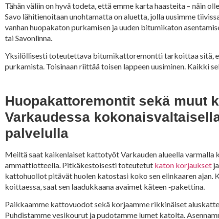
Tähän väliin on hyvä todeta, että emme karta haasteita – näin o
Savo lähitienoitaan unohtamatta on aluetta, jolla uusimme tiivis
vanhan huopakaton purkamisen ja uuden bitumikaton asentamisen 
tai Savonlinna.
Yksilöllisesti toteutettava bitumikattoremontti tarkoittaa sitä,
purkamista. Toisinaan riittää toisen lappeen uusiminen. Kaikki se
Huopakattoremontit sekä muut k
Varkaudessa kokonaisvaltaisell
palvelulla
Meiltä saat kaikenlaiset kattotyöt Varkauden alueella varmalla 
ammattiotteella. Pitkäkestoisesti toteutetut
katon korjaukset
ja
kattohuollot pitävät huolen katostasi koko sen elinkaaren ajan.
koittaessa, saat sen laadukkaana avaimet käteen -pakettina.
Paikkaamme kattovuodot sekä korjaamme rikkinäiset aluskatte
Puhdistamme vesikourut ja pudotamme lumet katolta. Asennam