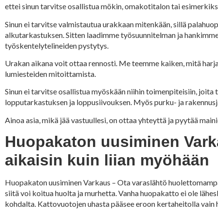
ettei sinun tarvitse osallistua mökin, omakotitalon tai esimerkiks
Sinun ei tarvitse valmistautua urakkaan mitenkään, sillä palah
alkutarkastuksen. Sitten laadimme työsuunnitelman ja hankimme ka
työskentelytelineiden pystytys.
Urakan aikana voit ottaa rennosti. Me teemme kaiken, mitä harjaka
lumiesteiden mitoittamista.
Sinun ei tarvitse osallistua myöskään niihin toimenpiteisiin, jo
lopputarkastuksen ja loppusiivouksen. Myös purku- ja rakennusj
Ainoa asia, mikä jää vastuullesi, on ottaa yhteyttä ja pyytää ma
Huopakaton uusiminen Varka
aikaisin kuin liian myöhään
Huopakaton uusiminen Varkaus – Ota varaslähtö huolettomampaan
siitä voi koitua huolta ja murhetta. Vanha huopakatto ei ole lähe
kohdalta. Kattovuotojen uhasta pääsee eroon kertaheitolla vai