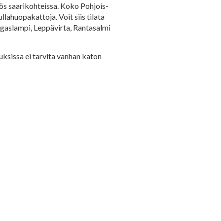
ös saarikohteissa. Koko Pohjois-
lahuopakattoja. Voit siis tilata
ngaslampi, Leppävirta, Rantasalmi
uksissa ei tarvita vanhan katon