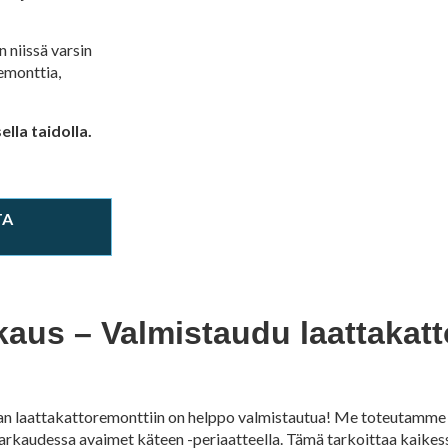
 niissä varsin
emonttia,
lla taidolla.
TA
aus – Valmistaudu laattakatt
n laattakattoremonttiin on helppo valmistautua! Me toteutamme 
kaudessa avaimet käteen -periaatteella. Tämä tarkoittaa kaikess