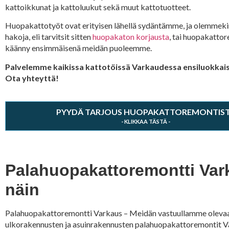
kattoikkunat ja kattoluukut sekä muut kattotuotteet.
Huopakattotyöt ovat erityisen lähellä sydäntämme, ja olemmekin
hakoja, eli tarvitsit sitten
huopakaton korjausta
, tai huopakattor
käänny ensimmäisenä meidän puoleemme.
Palvelemme kaikissa kattotöissä Varkaudessa ensiluokkaise
Ota yhteyttä!
PYYDÄ TARJOUS HUOPAKATTOREMONTIS
Palahuopakattoremontti Vark
näin
Palahuopakattoremontti Varkaus – Meidän vastuullamme olevaa
ulkorakennusten ja asuinrakennusten palahuopakattoremontit Var