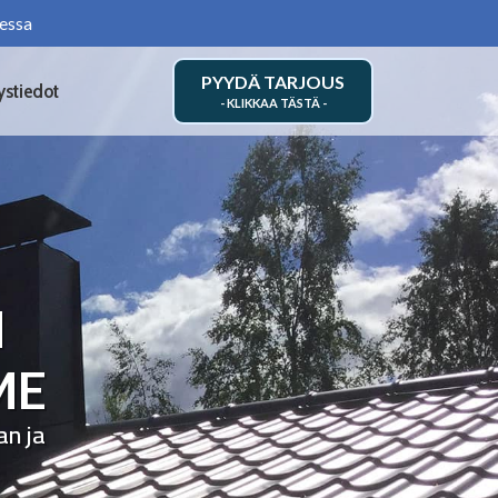
essa
PYYDÄ TARJOUS
ystiedot
N
ME
an ja