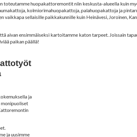
llen toteutamme huopakattoremontit niin keskusta-alueella kuin my
saumakattoja, kolmiorimahuopakattoja, palahuopakattoja ja pintarul
vaikkapa sellaisille paikkakunnille kuin Heinävesi, Joroinen, Ka
 että aivan ensimmäiseksi kartoitamme katon tarpeet. Joissain tapa
lviää paikan päällä!
attotyöt
a
kokemuksella ja
 monipuoliset
 Kattoremontin
et.
me ja uusimme