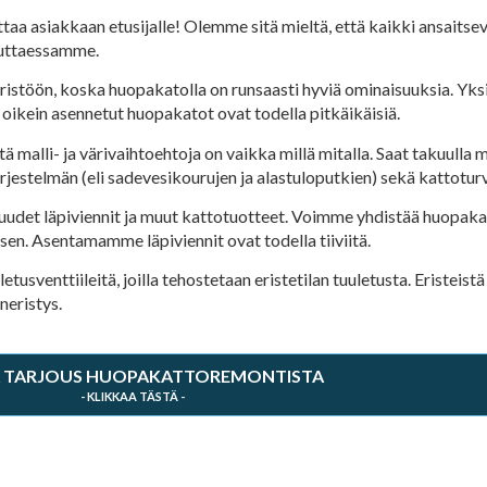
siakkaan etusijalle! Olemme sitä mieltä, että kaikki ansaitsevat t
euttaessamme.
töön, koska huopakatolla on runsaasti hyviä ominaisuuksia. Yksi n
oikein asennetut huopakatot ovat todella pitkäikäisiä.
 malli- ja värivaihtoehtoja on vaikka millä mitalla. Saat takuulla 
rjestelmän (eli sadevesikourujen ja alastuloputkien) sekä kattotur
 uudet läpiviennit ja muut kattotuotteet. Voimme yhdistää huopa
en. Asentamamme läpiviennit ovat todella tiiviitä.
sventtiileitä, joilla tehostetaan eristetilan tuuletusta. Eristeistä
eristys.
 TARJOUS HUOPAKATTOREMONTISTA