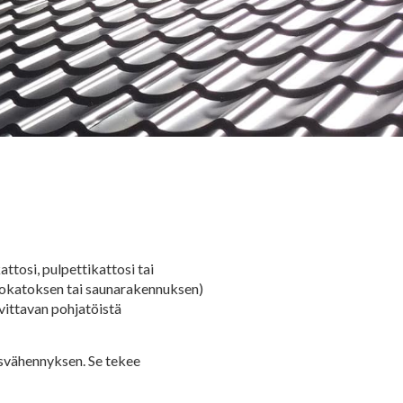
tosi, pulpettikattosi tai
tokatoksen tai saunarakennuksen)
vittavan pohjatöistä
usvähennyksen. Se tekee