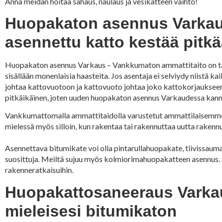
Anna meidän hoitaa sahaus, naulaus ja vesikatteen vaihto!
Huopakaton asennus Varkaus
asennettu katto kestää pitk
Huopakaton asennus Varkaus – Vankkumaton ammattitaito on tar
sisällään monenlaisia haasteita. Jos asentaja ei selviydy niistä ka
johtaa kattovuotoon ja kattovuoto johtaa joko kattokorjaukseen 
pitkäikäinen, joten uuden huopakaton asennus Varkaudessa kanna
Vankkumattomalla ammattitaidolla varustetut ammattilaisemme 
mielessä myös silloin, kun rakentaa tai rakennuttaa uutta rakennu
Asennettava bitumikate voi olla pintarullahuopakate, tiivissaum
suosittuja. Meiltä sujuu myös kolmiorimahuopakatteen asennus.
rakenneratkaisuihin.
Huopakattosaneeraus Varkaus
mieleisesi bitumikaton