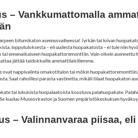
 – Vankkumattomalla ammatt
ään
peen bitumikaton asennusvaiheessa! Jyrkän tai loivan huopakat
ikista, lopputuloksesta – eli uudesta huopakatosta – ei tule niin hyvä
tai ennenaikaiseen huopakattoremonttiin. Vain oikein asennettu hu
ttaa jättää taidokkaille ammattilaisillemme.
ovat nappivalinta omakotitalon tai mökin huopakattoremonttiin
sta. Saat rahoillesi parasta vastinetta, mikäli tilaat huopakaton 
akate tai lukuisista huopalaatoista koostuva palahuopakate. Pala
 Se kuuluu Museoviraston ja Suomen ympäristökeskuksen hyväksymi
 – Valinnanvaraa piisaa, eli 