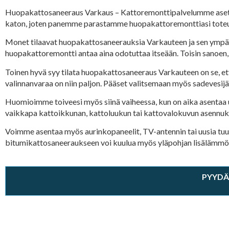
Huopakattosaneeraus Varkaus – Kattoremonttipalvelumme asettaa a
katon, joten panemme parastamme huopakattoremonttiasi tot
Monet tilaavat huopakattosaneerauksia Varkauteen ja sen ympäris
huopakattoremontti antaa aina odotuttaa itseään. Toisin sanoen, 
Toinen hyvä syy tilata huopakattosaneeraus Varkauteen on se, että
valinnanvaraa on niin paljon. Pääset valitsemaan myös sadevesijä
Huomioimme toiveesi myös siinä vaiheessa, kun on aika asentaa
vaikkapa kattoikkunan, kattoluukun tai kattovalokuvun asennuks
Voimme asentaa myös aurinkopaneelit, TV-antennin tai uusia tuuletu
bitumikattosaneeraukseen voi kuulua myös yläpohjan lisälämmön
PYYDÄ