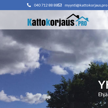
040 712 88 88
myynti@kattokorjaus.pro
Y
Ehjä