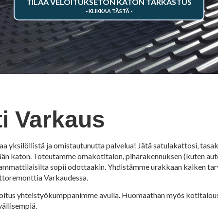
TILAA VELOITUKSETON KATON TARKASTUS
i Varkaus
silöllistä ja omistautunutta palvelua! Jätä satulakattosi, tasakat
ikkään katon. Toteutamme omakotitalon, piharakennuksen (kuten au
ammattilaisilta sopii odottaakin. Yhdistämme urakkaan kaiken tar
attoremonttia Varkaudessa.
 rahoitus yhteistyökumppanimme avulla. Huomaathan myös kotitalo
ällisempiä.