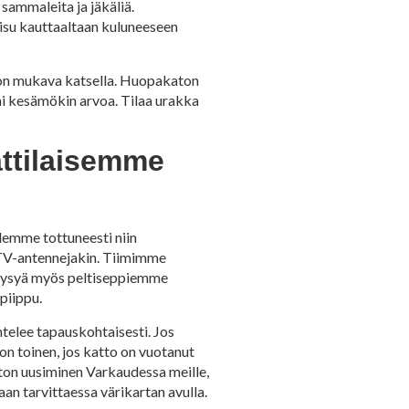
sammaleita ja jäkäliä.
aisu kauttaaltaan kuluneeseen
 on mukava katsella. Huopakaton
ai kesämökin arvoa. Tilaa urakka
ttilaisemme
lemme tottuneesti niin
n TV-antennejakin. Tiimimme
 kysyä myös peltiseppiemme
piippu.
telee tapauskohtaisesti. Jos
on toinen, jos katto on vuotanut
katon uusiminen Varkaudessa meille,
an tarvittaessa värikartan avulla.