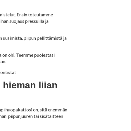
mistelut. Ensin toteutamme
han suojaus pressuilla ja
uusimista, piipun pellittämistä ja
sa on ohi. Teemme puolestasi
aan.
ontista!
 hieman liian
mpi huopakattosi on, sitä enemmän
an, piipunjuuren tai sisätaitteen