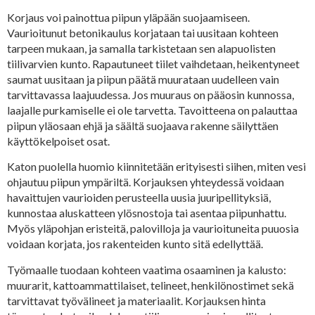
Korjaus voi painottua piipun yläpään suojaamiseen.
Vaurioitunut betonikaulus korjataan tai uusitaan kohteen
tarpeen mukaan, ja samalla tarkistetaan sen alapuolisten
tiilivarvien kunto. Rapautuneet tiilet vaihdetaan, heikentyneet
saumat uusitaan ja piipun päätä muurataan uudelleen vain
tarvittavassa laajuudessa. Jos muuraus on pääosin kunnossa,
laajalle purkamiselle ei ole tarvetta. Tavoitteena on palauttaa
piipun yläosaan ehjä ja säältä suojaava rakenne säilyttäen
käyttökelpoiset osat.
Katon puolella huomio kiinnitetään erityisesti siihen, miten vesi
ohjautuu piipun ympäriltä. Korjauksen yhteydessä voidaan
havaittujen vaurioiden perusteella uusia juuripellityksiä,
kunnostaa aluskatteen ylösnostoja tai asentaa piipunhattu.
Myös yläpohjan eristeitä, palovilloja ja vaurioituneita puuosia
voidaan korjata, jos rakenteiden kunto sitä edellyttää.
Työmaalle tuodaan kohteen vaatima osaaminen ja kalusto:
muurarit, kattoammattilaiset, telineet, henkilönostimet sekä
tarvittavat työvälineet ja materiaalit. Korjauksen hinta