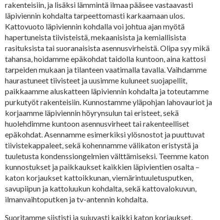
rakenteisiin, ja lisäksi lämmintä ilmaa pääsee vastaavasti
läpiviennin kohdalta tarpeettomasti karkaamaan ulos.
Kattovuoto läpiviennin kohdalla voi johtua ajan myötä
hapertuneista tiivisteistä, mekaanisista ja kemiallisista
rasituksista tai suoranaisista asennusvirheistä. Olipa syy mikä
tahansa, hoidamme epäkohdat taidolla kuntoon, aina kattosi
tarpeiden mukaan ja tilanteen vaatimalla tavalla. Vaihdamme
haurastuneet tiivisteet ja uusimme kuluneet suojapellit,
paikkaamme aluskatteen läpiviennin kohdalta ja toteutamme
purkutyöt rakenteisiin. Kunnostamme yläpohjan lahovauriot ja
korjaamme läpiviennin höyrynsulun tai eristeet, sekä
huolehdimme kuntoon asennusvirheet tai rakenteelliset
epäkohdat. Asennamme esimerkiksi ylösnostot ja puuttuvat
tiivistekappaleet, sekä kohennamme välikaton eristystä ja
tuuletusta kondenssiongelmien välttämiseksi. Teemme katon
kunnostukset ja paikkaukset kaikkien läpivientien osalta –
katon korjaukset kattoikkunan, viemärintuuletusputken,
savupiipun ja kattoluukun kohdalta, sekä kattovalokuvun,
ilmanvaihtoputken ja tv-antennin kohdalta.
Suoritamme siististi ja sujuvasti kaikki katon korjaukset,