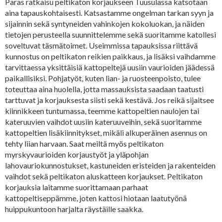
Paras ratkaisu peltikaton korjaukseen Tuusulassa katsotaan
aina tapauskohtaisesti. Katsastamme ongelman tarkan syyn ja
sijainnin sekä syntyneiden vahinkojen kokoluokan, ja näiden
tietojen perusteella suunnittelemme sekä suoritamme katollesi
soveltuvat täsmätoimet. Useimmissa tapauksissa riittävä
kunnostus on peltikaton reikien paikkaus, ja lisäksi vaihdamme
tarvittaessa yksittäisiä kattopeltejä uusiin vaurioiden jäädessä
paikallisiksi. Pohjatyöt, kuten lian- ja ruosteenpoisto, tulee
toteuttaa aina huolella, jotta massauksista saadaan taatusti
tarttuvat ja korjauksesta siisti sekä kestävä. Jos reikä sijaitsee
kiinnikkeen tuntumassa, teemme kattopeltien naulojen tai
kateruuvien vaihdot uusiin kateruuveihin, sekä suoritamme
kattopeltien lisäkiinnitykset, mikäli alkuperäinen asennus on
tehty liian harvaan. Saat meiltä myös peltikaton
myrskyvaurioiden korjaustyöt ja yläpohjan
lahovauriokunnostukset, kastuneiden eristeiden ja rakenteiden
vaihdot sekä peltikaton aluskatteen korjaukset. Peltikaton
korjauksia laitamme suorittamaan parhaat
kattopeltiseppämme, joten kattosi hiotaan laatutyönä
huippukuntoon harjalta räystäille saakka.