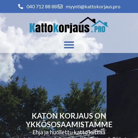
040 712 88 88
myynti@kattokorjaus.pro
KATON KORJAUS ON
YKKÖSOSAAMISTAMME
Ehjä ja huollettu katto kiittää