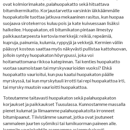
ovat kolmiorimakate, palahuopakatto sekä hitsattava
bitumikermikatto. Korjaustarvetta varsinkin iäkkäämmälle
huopakatolle tuottaa jatkuva mekaaninen rasitus, kun huopaa
suojaava sirotekerros kuluu pois ja kate kuivuessaan lisäksi
halkeilee. Huopakaton, eli bitumikaton pintaan ilmestyy
paikkaustarpeesta kertovia merkkejä: reikiä, repeämiä,
kupruja, painumia, kulumia, ryppyjä ja vekkejä. Kermien väliin
päässyt kosteus saattaa myös näkyvästi pullistaa kattohuovan,
jolloin syntyy huopakaton höyrypussi, joka voi
hoitamattomana rikkoa katepinnan. Tai kenties huopakatto
vuotaa saumoistaan tai myrskyvaurioiden vuoksi? Ehkä
huopakatto vaurioitui, kun puu kaatui huopakaton päälle
myrskyssä, tai kun myrskytuuli irrotti tai repi huopakattoa irti,
tai myrsky muutoin vaurioitti huopakattoa.
Toteutamme taitavasti huopakaton sekä palahuopakaton
korjaukset ja paikkaukset Tuusulassa. Kunnostamme massalla
pienet kulumat ja liimaamme palahuopakatolta irronneet
bitumipaanut. Tiivistämme saumat, jotka ovat joutuneet
sammaleen juurten syömiksi tai lumikuorman paineen alle.
Isompiin vauriokohtiin asennamme asianmukaisesti