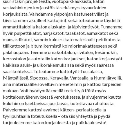
suuristakin projekteista, vuotopaikkauksista, katon
vesivahinkojen korjaustöistä sekä myrskyvaurioiden
korjauksista. Vaihdamme yläpohjan kastuneet villat ja
tiivistämme rakoilleet kattojiirit, sekä toteutamme täydellä
ammattitaidolla katon aluskate- ja läpivientityöt. Tunnemme
hyvin pulpettikatot, harjakatot, tasakatot, aumakatot sekä
mansardikatot, samoin kuin eri katemateriaalit peltikatosta
tiilikattoon ja bitumikermistä kolmiorimakatteeseen sekä
palahuopaan. Teemme omakotitalon, rivitalon, kesämökin,
kerrostalon ja autotallin katon korjaukset, katon korjaustyöt
kaikissa asuin- ja ulkorakennuksissa sekä myös saaressa
saarikohteissa. Toteutamme kattotyöt Tuusulassa,
Mäntsälässä, Sipoossa, Keravalla, Vantaalla ja Nurmijärvellä,
aina materiaalille soveltuvin menetelmin ja kattosi tarpeiden
mukaan. Voit hyödyntää meillä teetettyjä töitä myös
kotitalousvähennyksessä verotuksessa, ja sivujemme kautta
kuluihin on haettavissa joustavaa, luotettavaa rahoitusta.
Palvelemme kattosi avaimet käteen- periaatteella ja
tyylipuhtaalla toteutuksella – ota siis yhteyttä ja pyydä
tarjouksemme katon korjauksesta ja paikkauksesta!