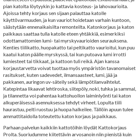
pian katolta löytyykin jo kattavia kosteus- ja lahovaurioita.
Ajoissa tehty korjaus sen sijaan palauttaa katolle
käyttövarmuuden, ja kun vauriot hoidetaan varhain kuntoon,
säästytään ennenaikaisilta remonteilta. Katonkorjaus ja katon
paikkaus saattaa tulla katolle eteen yhtäkkiä, esimerkiksi
odottamattomien lumi- tai myrskyvaurioiden seurauksena.
Kenties tiilikatto, huopakatto tai peltikatto vaurioitui, kun puu
kaatui katon päälle myrskyssä, tai kun putoava lumi irrotti
lumiesteet tai tikkaat, ja kattoon tuli reikä. Ajan kanssa
korjaustarvetta voivat tuottaa myös ympäristön tavanomaiset
rasitukset, kuten sadevedet, ilmansaasteet, lumi, jää ja
pakkanen, auringon uv-säteily sekä lämpötilanvaihtelut.
Katepintaa likaavat lehtiroska, siitepöly, noki, tuhka ja sammal,
ja tilannetta voi pahentaa kattohuollon laiminlyönti tai katon
alkuperäisessä asennuksessa tehdyt virheet. Lopulta tiili
haurastuu, pelti ruostuu ja huopa halkeilee. Tällöin apuun tulee
ammattitaidolla toteutettu katon korjaus ja paikkaus.
Parhaan palvelun kaikkiin kattotöihin löydät Kattokorjaus
Prolta. Suoriudumme kiitettävin arvosanoin niin pienistä kuin