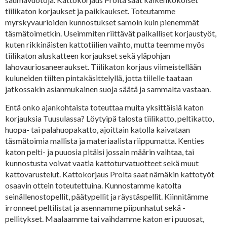
tiilikaton korjaukset ja paikkaukset. Toteutamme
myrskyvaurioiden kunnostukset samoin kuin pienemmät
täsmätoimetkin. Useimmiten riittävät paikalliset korjaustyöt,
kuten rikkinäisten kattotiilien vaihto, mutta teemme myös
tiilikaton aluskatteen korjaukset sekä yläpohjan
lahovauriosaneeraukset. Tiilikaton korjaus viimeistellään
kuluneiden tiilten pintakäsittelyllä, jotta tiilelle taataan
jatkossakin asianmukainen suoja säätä ja sammalta vastaan.
Entä onko ajankohtaista toteuttaa muita yksittäisiä katon
korjauksia Tuusulassa? Löytyipä talosta tiilikatto, peltikatto,
huopa- tai palahuopakatto, ajoittain katolla kaivataan
täsmätoimia mallista ja materiaalista riippumatta. Kenties
katon pelti- ja puuosia pitäisi jossain määrin vaihtaa, tai
kunnostusta voivat vaatia kattoturvatuotteet sekä muut
kattovarustelut. Kattokorjaus Prolta saat nämäkin kattotyöt
osaavin ottein toteutettuina. Kunnostamme katolta
seinällenostopellit, päätypellit ja räystäspellit. Kiinnitämme
irronneet peltilistat ja asennamme piipunhatut sekä -
pellitykset. Maalaamme tai vaihdamme katon eri puuosat,