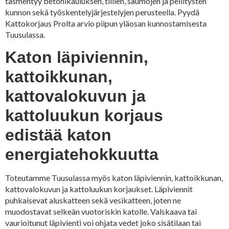
täsmentyy betonikauluksen, tiilien, saumojen ja pellitysten
kunnon sekä työskentelyjärjestelyjen perusteella. Pyydä
Kattokorjaus Prolta arvio piipun yläosan kunnostamisesta
Tuusulassa.
Katon läpiviennin,
kattoikkunan,
kattovalokuvun ja
kattoluukun korjaus
edistää katon
energiatehokkuutta
Toteutamme Tuusulassa myös katon läpiviennin, kattoikkunan,
kattovalokuvun ja kattoluukun korjaukset. Läpiviennit
puhkaisevat aluskatteen sekä vesikatteen, joten ne
muodostavat selkeän vuotoriskin katolle. Valskaava tai
vaurioitunut läpivienti voi ohjata vedet joko sisätilaan tai