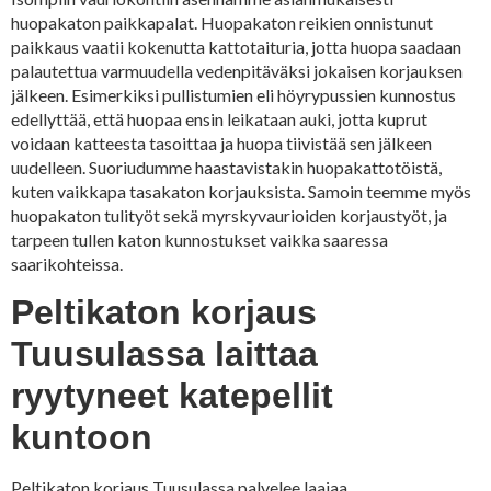
huopakaton paikkapalat. Huopakaton reikien onnistunut
paikkaus vaatii kokenutta kattotaituria, jotta huopa saadaan
palautettua varmuudella vedenpitäväksi jokaisen korjauksen
jälkeen. Esimerkiksi pullistumien eli höyrypussien kunnostus
edellyttää, että huopaa ensin leikataan auki, jotta kuprut
voidaan katteesta tasoittaa ja huopa tiivistää sen jälkeen
uudelleen. Suoriudumme haastavistakin huopakattotöistä,
kuten vaikkapa tasakaton korjauksista. Samoin teemme myös
huopakaton tulityöt sekä myrskyvaurioiden korjaustyöt, ja
tarpeen tullen katon kunnostukset vaikka saaressa
saarikohteissa.
Peltikaton korjaus
Tuusulassa laittaa
ryytyneet katepellit
kuntoon
Peltikaton korjaus Tuusulassa palvelee laajaa