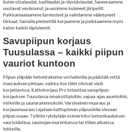
kuten otsalaudat, tuulilaudat ja räystäslaudat. Saneeraamme
vuotavat vesikourut, ja uusimme kuluneet jiiripellit.
Paikkamaalaamme lumiesteet ja vaihdamme vääntyneet
tikkaat. Samalla pieteetillä korjaamme ja paikkaamme myös
katon kaikki läpiviennit.
Savupiipun korjaus
Tuusulassa – kaikki piipun
vauriot kuntoon
Piipun yläpään betonirakenne voi halkeilla ja päästää vettä
muurauksen pintaan, vaikka itse tiilet olisivat vielä
korjattavissa. Kattokorjaus Pro toteuttaa savupiipun
korjauksen Tuusulassa omakotitaloihin, vapaa-ajan asuntoihin,
mökeille ja saunarakennuksiin. Varsinainen muuraus ja
korjausmuuraus rajataan kattopinnan yläpuolella olevaan
piipun osaan. Työhön ryhdytään esimerkiksi betonikauluksen
vaurioiduttua, saumojen murentuessa tai tiilien alkaessa
lohkeilla.