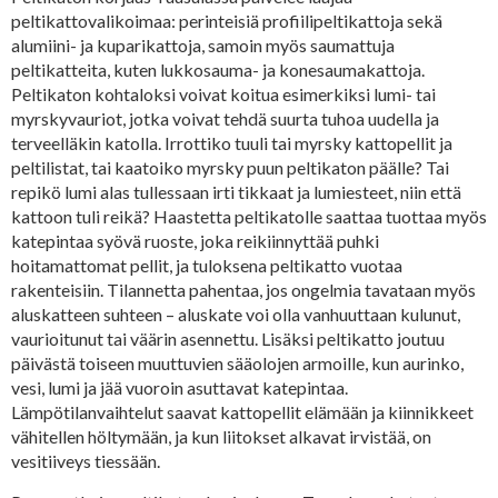
peltikattovalikoimaa: perinteisiä profiilipeltikattoja sekä
alumiini- ja kuparikattoja, samoin myös saumattuja
peltikatteita, kuten lukkosauma- ja konesaumakattoja.
Peltikaton kohtaloksi voivat koitua esimerkiksi lumi- tai
myrskyvauriot, jotka voivat tehdä suurta tuhoa uudella ja
terveelläkin katolla. Irrottiko tuuli tai myrsky kattopellit ja
peltilistat, tai kaatoiko myrsky puun peltikaton päälle? Tai
repikö lumi alas tullessaan irti tikkaat ja lumiesteet, niin että
kattoon tuli reikä? Haastetta peltikatolle saattaa tuottaa myös
katepintaa syövä ruoste, joka reikiinnyttää puhki
hoitamattomat pellit, ja tuloksena peltikatto vuotaa
rakenteisiin. Tilannetta pahentaa, jos ongelmia tavataan myös
aluskatteen suhteen – aluskate voi olla vanhuuttaan kulunut,
vaurioitunut tai väärin asennettu. Lisäksi peltikatto joutuu
päivästä toiseen muuttuvien sääolojen armoille, kun aurinko,
vesi, lumi ja jää vuoroin asuttavat katepintaa.
Lämpötilanvaihtelut saavat kattopellit elämään ja kiinnikkeet
vähitellen höltymään, ja kun liitokset alkavat irvistää, on
vesitiiveys tiessään.