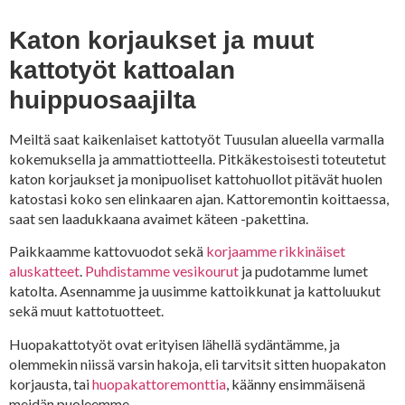
Katon korjaukset ja muut
kattotyöt kattoalan
huippuosaajilta
Meiltä saat kaikenlaiset kattotyöt Tuusulan alueella varmalla
kokemuksella ja ammattiotteella. Pitkäkestoisesti toteutetut
katon korjaukset ja monipuoliset kattohuollot pitävät huolen
katostasi koko sen elinkaaren ajan. Kattoremontin koittaessa,
saat sen laadukkaana avaimet käteen -pakettina.
Paikkaamme kattovuodot sekä
korjaamme rikkinäiset
aluskatteet
.
Puhdistamme vesikourut
ja pudotamme lumet
katolta. Asennamme ja uusimme kattoikkunat ja kattoluukut
sekä muut kattotuotteet.
Huopakattotyöt ovat erityisen lähellä sydäntämme, ja
olemmekin niissä varsin hakoja, eli tarvitsit sitten huopakaton
korjausta, tai
huopakattoremonttia
, käänny ensimmäisenä
meidän puoleemme.