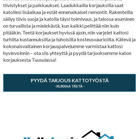
tiivistykset ja paikkaukset. Laadukkailla korjauksilla saat
katollesi lisäaikaa ja estät ennenaikaiset remontit. Rakenteilla
säilyy tiivis suoja ja katolla täysi toimivuus, ja talossa asuminen
on turvallista ja mielekästä, kun kaikki pelittää niin kuin
pitääkin. Teetä korjaukset hyvissä ajoin, niin varjelet kattosi
turhilta kustannuksilta ja tuhoisilta kosteusvaurioilta. Kätevä ja
kokonaisvaltainen korjauspalvelumme varmistaa kattosi
hyvinvoinnin – ota siis yhteyttä ja pyydä tarjouksemme katon
korjauksesta Tuusulassa!
PYYDÄ TARJOUS KATTOTYÖSTÄ