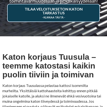
toimintavarmuudellaan ja pitkäikäisyydellään!
TILAA VELOITUKSETON KATON
TARKASTUS
Katon korjaus Tuusula –
teemme katostasi kaikin
puolin tiiviin ja toimivan
Katon korjaus Tuusulassa pelastaa kattosi isommilta
murheilta. Yksittäisiä kattohaasteita kehittyy ennen pitkää
jokaiselle katolle, ja aluksi ne ilmenevät ehkä vesivuotoina tai
muina ongelmina katon tiiveydessä ja toimivuudessa. Jos
tilanteeseen ei puututa, pääsevät epäkohdat eskaloitumaan, ja