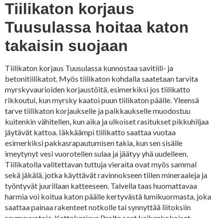
Tiilikaton korjaus
Tuusulassa hoitaa katon
takaisin suojaan
Tiilikaton korjaus Tuusulassa kunnostaa savitiili- ja
betonitiilikatot. Myös tiilikaton kohdalla saatetaan tarvita
myrskyvaurioiden korjaustöitä, esimerkiksi jos tiilikatto
rikkoutui, kun myrsky kaatoi puun tiilikaton päälle. Yleensä
tarve tiilikaton korjaukselle ja paikkaukselle muodostuu
kuitenkin vähitellen, kun aika ja ulkoiset rasitukset pikkuhiljaa
jäytävät kattoa. Iäkkäämpi tiilikatto saattaa vuotaa
esimerkiksi pakkasrapautumisen takia, kun sen sisälle
imeytynyt vesi vuorotellen sulaa ja jäätyy yhä uudelleen.
Tiilikatolla valitettavan tuttuja vieraita ovat myös sammal
sekä jäkälä, jotka käyttävät ravinnokseen tiilen mineraaleja ja
työntyvät juurillaan katteeseen. Talvella taas huomattavaa
harmia voi koitua katon päälle kertyvästä lumikuormasta, joka
saattaa painaa rakenteet notkolle tai synnyttää liitoksiin
saumavuotoja. Kattokorjaus Prolta saat kaikenkokoiset