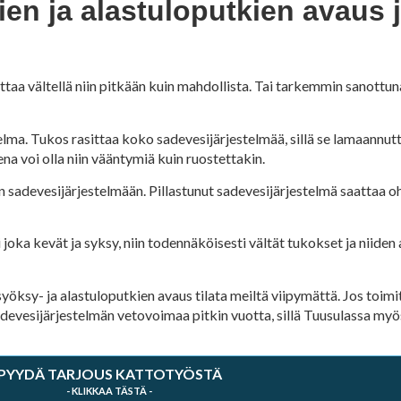
n ja alastuloputkien avaus 
aa vältellä niin pitkään kuin mahdollista. Tai tarkemmin sanottun
lma. Tukos rasittaa koko sadevesijärjestelmää, sillä se lamaannutt
 voi olla niin vääntymiä kuin ruostettakin.
 sadevesijärjestelmään. Pillastunut sadevesijärjestelmä saattaa oh
i joka kevät ja syksy, niin todennäköisesti vältät tukokset ja niide
yöksy- ja alastuloputkien avaus tilata meiltä viipymättä. Jos toim
adevesijärjestelmän vetovoimaa pitkin vuotta, sillä Tuusulassa myös
PYYDÄ TARJOUS KATTOTYÖSTÄ