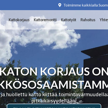
Toimimme kaikkialla Suom
Kattokorjaus
Kattoremontti
Kattotyöt
Rahoitus
Yhte
KATON KORJAUS O
KKÖSOSAAMISTAM
 ja huollettu katto kiittää toimintavarmuudella
pitkäikäisyydellään!