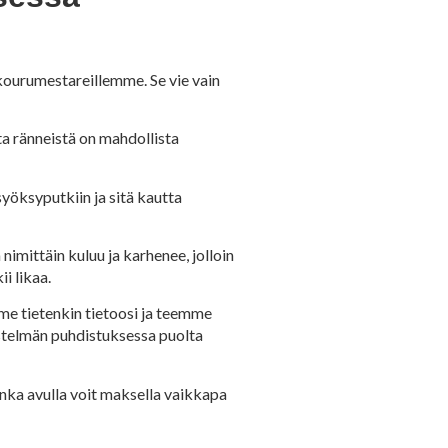
kourumestareillemme. Se vie vain
ta ränneistä on mahdollista
yöksyputkiin ja sitä kautta
mittäin kuluu ja karhenee, jolloin
i likaa.
mme tietenkin tietoosi ja teemme
estelmän puhdistuksessa puolta
onka avulla voit maksella vaikkapa