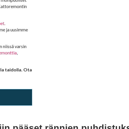
 Kattoremontin
eet
.
me ja uusimme
 niissä varsin
emonttia
,
a taidolla. Ota
niin pääset rännien puhdistu