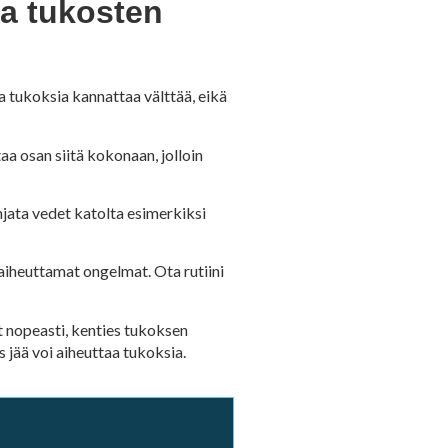
ja tukosten
a tukoksia kannattaa välttää, eikä
aa osan siitä kokonaan, jolloin
jata vedet katolta esimerkiksi
n aiheuttamat ongelmat. Ota rutiini
it nopeasti, kenties tukoksen
 jää voi aiheuttaa tukoksia.