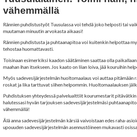
vähemmällä
Rännien puhdistustyöt Tuusulassa voi tehdä joko helposti tai va
muutaman minuutin arvokasta aikaasi!
Rännien puhdistusta ja puhtaanapitoa voi kuitenkin helpottaa myö
tehostaa huomattavasti.
Toisinaan esimerkiksi kaadon säätäminen saattaa olla paikallaan.
maahan ihan itsekseen. Jos kaato on liian loiva, jää kouruihin helpo
Myös sadevesijärjestelmän huoltomaalaus voi auttaa pitämään rän
roskat ja lika tarttuvat siihen helpommin. Huoltomaalauksen jälkee
Puhdistuksen yhteydessä palvelualttiit kourumestarit pitävätkin 
halutessasi hyvän tarjouksen sadevesijärjestelmäsi puhtaanapito
vähemmällä!
Älä anna sadevesijärjestelmän kärsiä vaivoistaan edes raha-asio
upouuden sadevesijärjestelmän asennustöineen mukavasti osissa