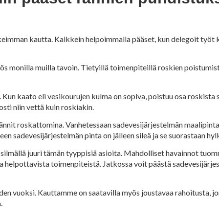
ikeimman kautta. Kaikkein helpoimmalla pääset, kun delegoit työt 
s monilla muilla tavoin. Tietyillä toimenpiteillä roskien poistumis
 Kun kaato eli vesikourujen kulma on sopiva, poistuu osa roskista s
sti niin vettä kuin roskiakin.
nit roskattomina. Vanhetessaan sadevesijärjestelmän maalipinta ni
n sadevesijärjestelmän pinta on jälleen sileä ja se suorastaan hylki
silmällä juuri tämän tyyppisiä asioita. Mahdolliset havainnot tuo
a helpottavista toimenpiteistä. Jatkossa voit päästä sadevesijärj
iden vuoksi. Kauttamme on saatavilla myös joustavaa rahoitusta, j
.