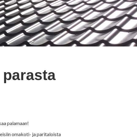
 parasta
ikaa palamaan!
isiin omakoti- ja paritaloista