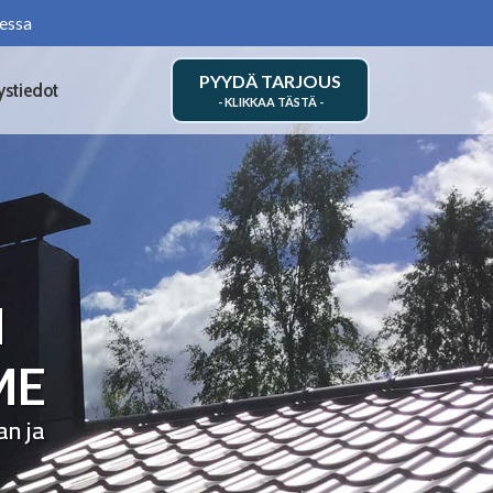
essa
PYYDÄ TARJOUS
ystiedot
N
ME
an ja