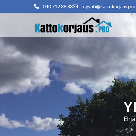
040 712 88 88
myynti@kattokorjaus.pro
Y
Ehjä