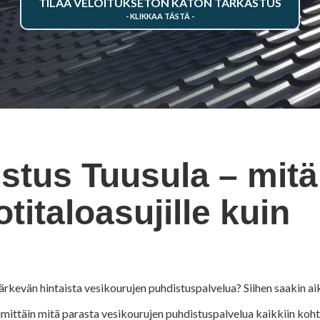
TILAA VELOITUKSETON KATON TARKASTUS
stus Tuusula – mitä
titaloasujille kuin
järkevän hintaista vesikourujen puhdistuspalvelua? Siihen saakin a
mittäin mitä parasta vesikourujen puhdistuspalvelua kaikkiin kohte