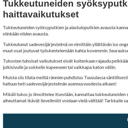
Tukkeutuneiden syöksyputkie
haittavaikutukset
Tukkeutuneiden syöksyputkien ja alastuloputkien avausta kannatt
niinkään niiden avausta.
Tukkeutunut sadevesijärjestelmä on nimittäin yllättävän iso onge
muut osat joutuvat työskentelemään kahta kovemmin. Seurauksena
Tukosten tuhoisat vaikutukset eivät kuitenkaan rajaudu pelkkään
julkisivulle ja sokkelin kupeeseen tai vaikkapa katon väliin.
Muista siis tilata meiltä rännien puhdistus Tuusulassa säntillisest
haltuun heti sadevesijärjestelmän asennusvuodesta alkaen!
Mikäli tukos jo ilmoittelee itsestään, kannattaa tukkeutuneiden s
aiheuttamat ikävät lieveilmiöt voidaan vielä välttää! Tarkkaile s