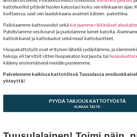
kattohuollot pitävät huolen katostasi koko sen elinkaaren ajan.
koittaessa, saat sen laadukkaana avaimet käteen -pakettina.
Paikkaamme kattovuodot sekä
korjaamme rikkinäiset aluskatt
Puhdistamme vesikourut ja pudotamme lumet katolta. Asennam
kattoikkunat ja kattoluukut sekä muut kattotuotteet.
Huopakattotyöt ovat erityisen lähellä sydäntämme, ja olemmekin
hakoja, eli tarvitsit sitten huopakaton korjausta, tai
huopakattor
käänny ensimmäisenä meidän puoleemme.
Palvelemme kaikissa kattotöissä Tuusulassa ensiluokkaisell
yhteyttä!
PYYDÄ TARJOUS KATTOTYÖSTÄ
Tuusulalainen! Toimi näin, 