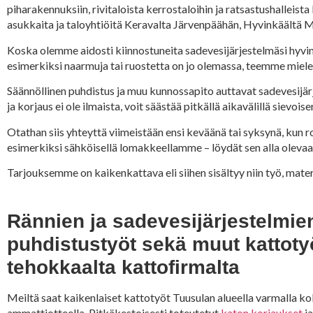
piharakennuksiin, rivitaloista kerrostaloihin ja ratsastushalleis
asukkaita ja taloyhtiöitä Keravalta Järvenpäähän, Hyvinkäältä M
Koska olemme aidosti kiinnostuneita sadevesijärjestelmäsi hyvinv
esimerkiksi naarmuja tai ruostetta on jo olemassa, teemme miel
Säännöllinen puhdistus ja muu kunnossapito auttavat sadevesijä
ja korjaus ei ole ilmaista, voit säästää pitkällä aikavälillä sievoi
Otathan siis yhteyttä viimeistään ensi keväänä tai syksynä, kun 
esimerkiksi sähköisellä lomakkeellamme – löydät sen alla olevaa 
Tarjouksemme on kaikenkattava eli siihen sisältyy niin työ, mate
Rännien ja sadevesijärjestelmie
puhdistustyöt sekä muut kattoty
tehokkaalta kattofirmalta
Meiltä saat kaikenlaiset kattotyöt Tuusulan alueella varmalla k
ammattiotteella. Pitkäkestoisesti toteutetut
katon korjaukset
ja