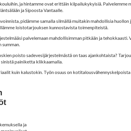
ta kouluihin, ja hintamme ovat erittäin kilpailukykyisiä. Palvelemm
äntsälään ja Sipoosta Vantaalle.
oinnista, pidämme samalla silmällä muitakin mahdollisia huollon j
ellämme loistotarjouksen kunnostavista toimenpiteistä.
rjestelmääsi palvelemaan mahdollisimman pitkään ja tehokkaasti. 
sen summan.
roskien poisto sadevesijärjestelmästä on taas ajankohtaista? Tarjou
sinistä painiketta klikkaamalla.
riaalit kuin kalustokin. Työn osuus on kotitalousvähennyskelpoista
n
öt
okemuksella ja
 monipuoliset