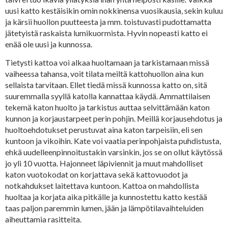
uusi katto kestäisikin omin nokkinensa vuosikausia, sekin kuluu
ja kärsii huollon puutteesta ja mm. toistuvasti pudottamatta
jätetyistä raskaista lumikuormista. Hyvin nopeasti katto ei
enää ole uusi ja kunnossa.
Tietysti kattoa voi alkaa huoltamaan ja tarkistamaan missä
vaiheessa tahansa, voit tilata meiltä kattohuollon aina kun
sellaista tarvitaan. Ellet tiedä missä kunnossa katto on, sitä
suuremmalla syyllä katolla kannattaa käydä. Ammattilaisen
tekemä katon huolto ja tarkistus auttaa selvittämään katon
kunnon ja korjaustarpeet perin pohjin. Meillä korjausehdotus ja
huoltoehdotukset perustuvat aina katon tarpeisiin, eli sen
kuntoon ja vikoihin. Kate voi vaatia perinpohjaista puhdistusta,
ehkä uudelleenpinnoitustakin varsinkin, jos se on ollut käytössä
jo yli 10 vuotta. Hajonneet läpiviennit ja muut mahdolliset
katon vuotokodat on korjattava sekä kattovuodot ja
notkahdukset laitettava kuntoon. Kattoa on mahdollista
huoltaa ja korjata aika pitkälle ja kunnostettu katto kestää
taas paljon paremmin lumen, jään ja lämpötilavaihteluiden
aiheuttamia rasitteita.