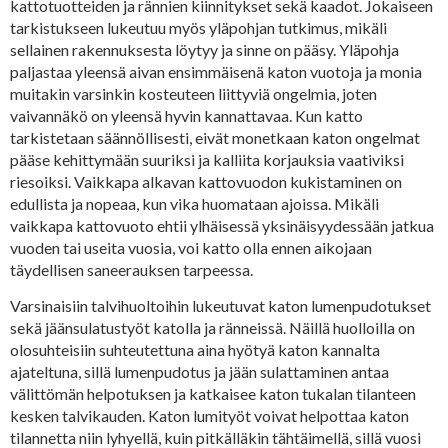
kattotuotteiden ja rännien kiinnitykset sekä kaadot. Jokaiseen
tarkistukseen lukeutuu myös yläpohjan tutkimus, mikäli
sellainen rakennuksesta löytyy ja sinne on pääsy. Yläpohja
paljastaa yleensä aivan ensimmäisenä katon vuotoja ja monia
muitakin varsinkin kosteuteen liittyviä ongelmia, joten
vaivannäkö on yleensä hyvin kannattavaa. Kun katto
tarkistetaan säännöllisesti, eivät monetkaan katon ongelmat
pääse kehittymään suuriksi ja kalliita korjauksia vaativiksi
riesoiksi. Vaikkapa alkavan kattovuodon kukistaminen on
edullista ja nopeaa, kun vika huomataan ajoissa. Mikäli
vaikkapa kattovuoto ehtii ylhäisessä yksinäisyydessään jatkua
vuoden tai useita vuosia, voi katto olla ennen aikojaan
täydellisen saneerauksen tarpeessa.
Varsinaisiin talvihuoltoihin lukeutuvat katon lumenpudotukset
sekä jäänsulatustyöt katolla ja ränneissä. Näillä huolloilla on
olosuhteisiin suhteutettuna aina hyötyä katon kannalta
ajateltuna, sillä lumenpudotus ja jään sulattaminen antaa
välittömän helpotuksen ja katkaisee katon tukalan tilanteen
kesken talvikauden. Katon lumityöt voivat helpottaa katon
tilannetta niin lyhyellä, kuin pitkälläkin tähtäimellä, sillä vuosi