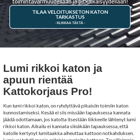
toimintavarmuudellaan ja pitkäikäisyydellään!
TILAA VELOITUKSETON KATON
TARKASTUS
Lumi rikkoi katon ja
apuun rientää
Kattokorjaus Pro!
Kun lumi rikkoi katon, on ryhdyttävä pikaisiin toimiin katon
kunnostamiseksi. Kesää ei siis missään tapauksessa kannata
jäädä odottamaan, jos katolta itsestään liikkeelle lähtenyt lumi
rikkoi katon. Aikailu ei kannata siinäkään tapauksessa, että
katolle kertynyt lumitaakka aiheuttaa kattoon notkahduksen.
Lumi voi tehdä monia erilaisia vaurioita kattoon. Tavallisimpia