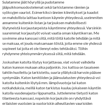
Sulatamme jäät höyryllä ja pudotamme
jääpuikkomuodostelemat sekä tarkistamme rännien ja
syöksyjen vauriot. Esimerkiksi rännien kiinnitykset ja kaadot
on mahdollista laittaa kuntoon käynnin yhteydessä, useimmiten
annamme kuitenkin listan ja tarjouksen mahdollisesti
löytyneistä korjaustarpeista käyntimme yhteydessä. Varsinkin
suuremmat korjaustyöt voivat vaatia oman käyntikerran. Me
sovimme aina kanssasi siitä, mitä töitä katolle tehdään ja mitä
se maksaa, et joudu maksamaan töistä, joita emme ole yhdessä
sopineet tai joita et ole tiennyt edes tehtäväksi. Töihin
ryhdymme yhteisymmärryksessä siitä, mitä tehdään.
Joskushan katolta löytyy korjattavaa, viat voivat vaihdella
katon kunnon mukaan aika paljonkin. Jos kattoa on tasaiseen
tahtiin huollettu ja tarkistettu, suuria yllätyksiä harvoin pääsee
syntymään. Katon lumitöiden ja jäänsulatusten yhteydessä voi
katolta kuitenkin löytyä mm. lämpövuotoja tai katon
notkahduksia, meillä katon tarkistus kuuluu jokaiseen käyntiin
katolla vuodenajasta riippumatta. Juttelemme tietysti katon
tilanteesta kanssasi, nopeisiin korjauksiin on ryhdyttävä
erilaisten vuotojen ja vuotoriskin aiheuttavien vaurioiden