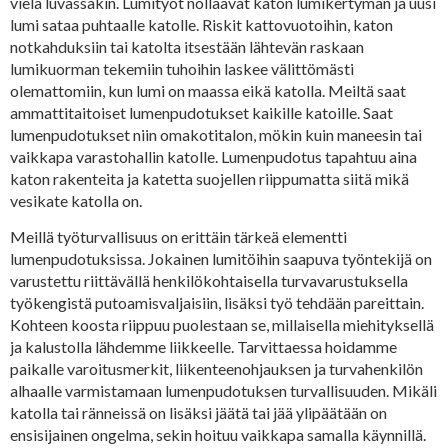
vielä luvassakin. Lumityöt nollaavat katon lumikertymän ja uusi
lumi sataa puhtaalle katolle. Riskit kattovuotoihin, katon
notkahduksiin tai katolta itsestään lähtevän raskaan
lumikuorman tekemiin tuhoihin laskee välittömästi
olemattomiin, kun lumi on maassa eikä katolla. Meiltä saat
ammattitaitoiset lumenpudotukset kaikille katoille. Saat
lumenpudotukset niin omakotitalon, mökin kuin maneesin tai
vaikkapa varastohallin katolle. Lumenpudotus tapahtuu aina
katon rakenteita ja katetta suojellen riippumatta siitä mikä
vesikate katolla on.
Meillä työturvallisuus on erittäin tärkeä elementti
lumenpudotuksissa. Jokainen lumitöihin saapuva työntekijä on
varustettu riittävällä henkilökohtaisella turvavarustuksella
työkengistä putoamisvaljaisiin, lisäksi työ tehdään pareittain.
Kohteen koosta riippuu puolestaan se, millaisella miehityksellä
ja kalustolla lähdemme liikkeelle. Tarvittaessa hoidamme
paikalle varoitusmerkit, liikenteenohjauksen ja turvahenkilön
alhaalle varmistamaan lumenpudotuksen turvallisuuden. Mikäli
katolla tai ränneissä on lisäksi jäätä tai jää ylipäätään on
ensisijainen ongelma, sekin hoituu vaikkapa samalla käynnillä.