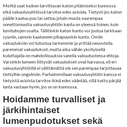
Meiltä saat kaiken tarvittavan katon pitämiseksi kunnossa
eikä vakuutusyhtiössä tarvitse edes asioida. Tietysti jos katon
päälle kaatuu puu tai sattuu jotain muuta suurempaa
onnettomuutta vakuutusyhtiön kanta on yleensä toinen, kuin
lumituhojen osalta. Tällöinkin katon kunto voi joutua tarkkaan
syyniin, samoin kaatuneen pihapuunkin kunto. Omiin
vakuutuksiin voi tutustua tarkemmin ja yrittää neuvotella
paremmat vakuutukset, mutta aika vähän yksityisellä
kuluttajalla on mahdollisuuksia sanella vakuutustensa ehtoja.
Varsinkin lumeen liittyvät vakuutukset ovat harvassa, eli eri
vakuutusyhtiöillä ei välttämättä ole sen parempaa tarjottavaa
tiettyihin ongelmiin. Parhaimmillaan vakuutusyhtiön kanssa ei
tietyistä asioista tarvitse ikinä edes vääntää, sillä katto pärjää
lunta vastaan hyvin, jos se on kunnossa.
Hoidamme turvalliset ja
järkihintaiset
lumenpudotukset sekä