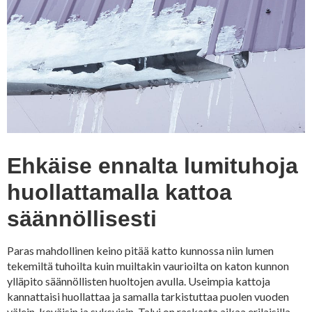
Ehkäise ennalta lumituhoja
huollattamalla kattoa
säännöllisesti
Paras mahdollinen keino pitää katto kunnossa niin lumen
tekemiltä tuhoilta kuin muiltakin vaurioilta on katon kunnon
ylläpito säännöllisten huoltojen avulla. Useimpia kattoja
kannattaisi huollattaa ja samalla tarkistuttaa puolen vuoden
välein, keväisin ja syksyisin. Talvi on raskasta aikaa erilaisilla