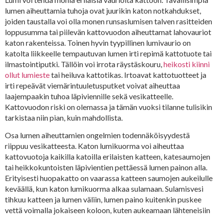
lumen aiheuttamia tuhoja ovat juurikin katon notkahdukset,
joiden taustalla voi olla monen runsaslumisen talven rasitteiden
loppusumma tai piilevän kattovuodon aiheuttamat lahovauriot
katon rakenteissa. Toinen hyvin tyypillinen lumivaurio on
katolta liikkeelle tempautuvan lumen irti repimä kattotuote tai
ilmastointiputki. Tällöin voi irrota räystäskouru,
heikosti kiinni
ollut lumieste
tai heiluva kattotikas. Irtoavat kattotuotteet ja
irti repeävät viemärintuuletusputket voivat aiheuttaa
laajempaakin tuhoa läpiviennille sekä vesikatteelle.
Kattovuodon riski on olemassa ja tämän vuoksi tilanne tulisikin
tarkistaa niin pian, kuin mahdollista.
Osa lumen aiheuttamien ongelmien todennäköisyydestä
riippuu vesikatteesta. Katon lumikuorma voi aiheuttaa
kattovuotoja kaikilla katoilla erilaisten katteen, katesaumojen
tai heikkokuntoisten läpivientien pettäessä lumen painon alla.
Erityisesti huopakatto on vaarassa katteen saumojen aukeilulle
keväällä, kun katon lumikuorma alkaa sulamaan. Sulamisvesi
tihkuu katteen ja lumen väliin, lumen paino kuitenkin puskee
vettä voimalla jokaiseen koloon, kuten aukeamaan lähteneisiin