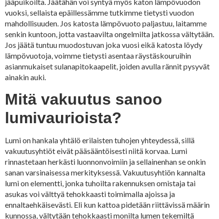
jääpuikoilta. Jäätähän voi syntyä myös katon lämpövuodon
vuoksi, sellaista epäillessämme tutkimme tietysti vuodon
mahdollisuuden. Jos katosta lämpövuoto paljastuu, laitamme
senkin kuntoon, jotta vastaavilta ongelmilta jatkossa vältytään.
Jos jäätä tuntuu muodostuvan joka vuosi eikä katosta löydy
lämpövuotoja, voimme tietysti asentaa räystäskouruihin
asianmukaiset sulanapitokaapelit, joiden avulla rännit pysyvät
ainakin auki.
Mitä vakuutus sanoo
lumivaurioista?
Lumi on hankala yhtälö erilaisten tuhojen yhteydessä, sillä
vakuutusyhtiöt eivät pääsääntöisesti niitä korvaa. Lumi
rinnastetaan herkästi luonnonvoimiin ja sellainenhan se onkin
sanan varsinaisessa merkityksessä. Vakuutusyhtiön kannalta
lumi on elementti, jonka tuhoilta rakennuksen omistaja tai
asukas voi välttyä tehokkaasti toimimalla ajoissa ja
ennaltaehkäisevästi. Eli kun kattoa pidetään riittävissä määrin
kunnossa, vältytään tehokkaasti monilta lumen tekemiltä