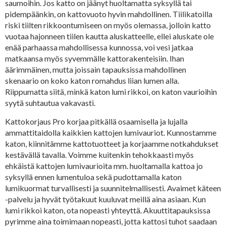
saumoihin. Jos katto on jäänyt huoltamatta syksyllä tai
pidempäänkin, on kattovuoto hyvin mahdollinen. Tiilikatoilla
riski tiilten rikkoontumiseen on myös olemassa, jolloin katto
vuotaa hajonneen tiilen kautta aluskatteelle, ellei aluskate ole
enää parhaassa mahdollisessa kunnossa, voi vesi jatkaa
matkaansa myös syvemmälle kattorakenteisiin. Ihan
äärimmäinen, mutta joissain tapauksissa mahdollinen
skenaario on koko katon romahdus liian lumen alla.
Riippumatta siitä, minkä katon lumi rikkoi, on katon vaurioihin
syytä suhtautua vakavasti.
Kattokorjaus Pro korjaa pitkällä osaamisella ja lujalla
ammattitaidolla kaikkien kattojen lumivauriot. Kunnostamme
katon, kiinnitämme kattotuotteet ja korjaamme notkahdukset
kestävällä tavalla. Voimme kuitenkin tehokkaasti myös
ehkäistä kattojen lumivaurioita mm. huoltamalla kattoa jo
syksyllä ennen lumentuloa sekä pudottamalla katon
lumikuormat turvallisesti ja suunnitelmallisesti. Avaimet käteen
-palvelu ja hyvät työtakuut kuuluvat meillä aina asiaan. Kun
lumi rikkoi katon, ota nopeasti yhteyttä. Akuuttitapauksissa
pyrimme aina toimimaan nopeasti, jotta kattosi tuhot saadaan