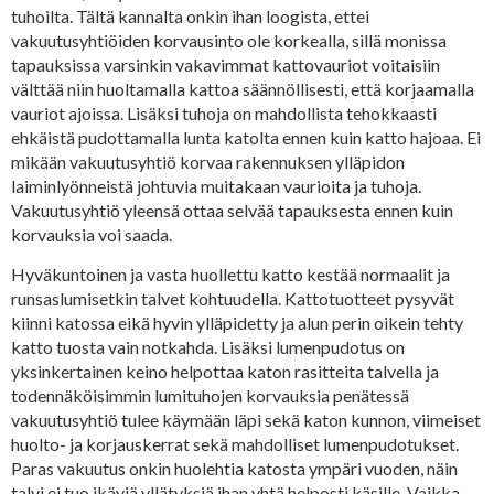
tuhoilta. Tältä kannalta onkin ihan loogista, ettei
vakuutusyhtiöiden korvausinto ole korkealla, sillä monissa
tapauksissa varsinkin vakavimmat kattovauriot voitaisiin
välttää niin huoltamalla kattoa säännöllisesti, että korjaamalla
vauriot ajoissa. Lisäksi tuhoja on mahdollista tehokkaasti
ehkäistä pudottamalla lunta katolta ennen kuin katto hajoaa. Ei
mikään vakuutusyhtiö korvaa rakennuksen ylläpidon
laiminlyönneistä johtuvia muitakaan vaurioita ja tuhoja.
Vakuutusyhtiö yleensä ottaa selvää tapauksesta ennen kuin
korvauksia voi saada.
Hyväkuntoinen ja vasta huollettu katto kestää normaalit ja
runsaslumisetkin talvet kohtuudella. Kattotuotteet pysyvät
kiinni katossa eikä hyvin ylläpidetty ja alun perin oikein tehty
katto tuosta vain notkahda. Lisäksi lumenpudotus on
yksinkertainen keino helpottaa katon rasitteita talvella ja
todennäköisimmin lumituhojen korvauksia penätessä
vakuutusyhtiö tulee käymään läpi sekä katon kunnon, viimeiset
huolto- ja korjauskerrat sekä mahdolliset lumenpudotukset.
Paras vakuutus onkin huolehtia katosta ympäri vuoden, näin
talvi ei tuo ikäviä yllätyksiä ihan yhtä helposti käsille. Vaikka