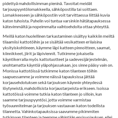
pidettyä mahdollisimman pieninä. Tavoitat meidät
tarjouspyyntölomakkeella, sähköpostilla tai soittaen.
Lomakkeeseen ja sähköpostiin voit tarvittaessa liittää kuvia
katon tuhoista. Puhelin voi tuntua varsinkin hätätapauksessa
kätevimmältä ja nopeimmalta vaihtoehdolta ottaa yhteyttä.
Meillä katon huolellinen tarkastaminen sisältyy kaikkiin meiltä
tilaamiisi kattotöihin ja se sisältää vesikatteen erilaisina
yksityiskohtineen, käymme läpi katteen pinnoitteen, saumat,
kiinnikkeet, jiirit ja läpiviennit. Tutkimme jokaisella
käyntikerralla myös kattotuotteet ja sadevesijärjestelmän,
unohtamatta käyntiä yläpohjassakaan, jos sinne pääsy vain on.
Monissa kattotöissä tutkimme katon tilanteen töihin
saapuessamme ja voimme näissä tapauksissa jättää
korjausehdotuksen sekä tarjouksen käynnin yhteydessä
löytyneistä, mahdollisista korjaustarpeista erikseen. Isoissa
kattotöissä voimme tutkia katon tilanteen jo silloin, kun
saamme tarjouspyyntösi, jotta voimme varmistaa
työsuunnitelman ja tarjouksen vastaavan katon todellista
tilannetta. Vahinkotapauksissa saavumme pikimmiten
tutkimaan tilanteen ja teemme vähintään ensisuojauksen, ellei