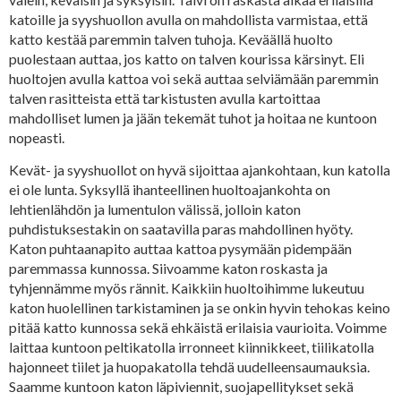
katoille ja syyshuollon avulla on mahdollista varmistaa, että
katto kestää paremmin talven tuhoja. Keväällä huolto
puolestaan auttaa, jos katto on talven kourissa kärsinyt. Eli
huoltojen avulla kattoa voi sekä auttaa selviämään paremmin
talven rasitteista että tarkistusten avulla kartoittaa
mahdolliset lumen ja jään tekemät tuhot ja hoitaa ne kuntoon
nopeasti.
Kevät- ja syyshuollot on hyvä sijoittaa ajankohtaan, kun katolla
ei ole lunta. Syksyllä ihanteellinen huoltoajankohta on
lehtienlähdön ja lumentulon välissä, jolloin katon
puhdistuksestakin on saatavilla paras mahdollinen hyöty.
Katon puhtaanapito auttaa kattoa pysymään pidempään
paremmassa kunnossa. Siivoamme katon roskasta ja
tyhjennämme myös rännit. Kaikkiin huoltoihimme lukeutuu
katon huolellinen tarkistaminen ja se onkin hyvin tehokas keino
pitää katto kunnossa sekä ehkäistä erilaisia vaurioita. Voimme
laittaa kuntoon peltikatolla irronneet kiinnikkeet, tiilikatolla
hajonneet tiilet ja huopakatolla tehdä uudelleensaumauksia.
Saamme kuntoon katon läpiviennit, suojapellitykset sekä