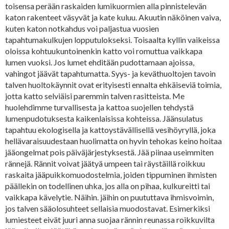
toisensa perään raskaiden lumikuormien alla pinnistelevän
katon rakenteet väsyvät ja kate kuluu. Akuutin näköinen vaiva,
kuten katon notkahdus voi paljastua vuosien
tapahtumakulkujen lopputulokseksi. Toisaalta kyllin vaikeissa
oloissa kohtuukuntoinenkin katto voi romuttua vaikkapa
lumen vuoksi. Jos lumet ehditään pudottamaan ajoissa,
vahingot jäävät tapahtumatta. Syys- ja keväthuoltojen tavoin
talven huoltokäynnit ovat erityisesti ennalta ehkäiseviä toimia,
jotta katto selviäisi paremmin talven rasitteista. Me
huolehdimme turvallisesta ja kattoa suojellen tehdystä
lumenpudotuksesta kaikenlaisissa kohteissa. Jäänsulatus
tapahtuu ekologisella ja kattoystävällisellä vesihöyryllä, joka
hellävaraisuudestaan huolimatta on hyvin tehokas keino hoitaa
jääongelmat pois päiväjärjestyksestä. Jää piinaa useimmiten
rännejä. Rännit voivat jäätyä umpeen tai räystäillä roikkuu
raskaita jääpuikkomuodostelmia, joiden tippuminen ihmisten
päällekin on todellinen uhka, jos alla on pihaa, kulkureitti tai
vaikkapa kävelytie. Näihin. jäihin on puututtava ihmisvoimin,
jos talven sääolosuhteet sellaisia muodostavat. Esimerkiksi
lumiesteet eivät juuri anna suojaa rännin reunassa roikkuvilta