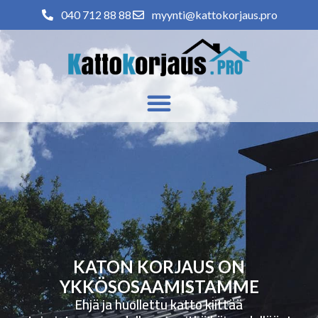
040 712 88 88
myynti@kattokorjaus.pro
KATON KORJAUS ON
YKKÖSOSAAMISTAMME
Ehjä ja huollettu katto kiittää