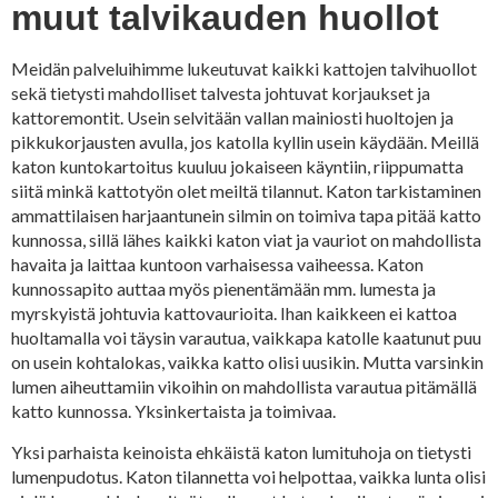
muut talvikauden huollot
Meidän palveluihimme lukeutuvat kaikki kattojen talvihuollot
sekä tietysti mahdolliset talvesta johtuvat korjaukset ja
kattoremontit. Usein selvitään vallan mainiosti huoltojen ja
pikkukorjausten avulla, jos katolla kyllin usein käydään. Meillä
katon kuntokartoitus kuuluu jokaiseen käyntiin, riippumatta
siitä minkä kattotyön olet meiltä tilannut. Katon tarkistaminen
ammattilaisen harjaantunein silmin on toimiva tapa pitää katto
kunnossa, sillä lähes kaikki katon viat ja vauriot on mahdollista
havaita ja laittaa kuntoon varhaisessa vaiheessa. Katon
kunnossapito auttaa myös pienentämään mm. lumesta ja
myrskyistä johtuvia kattovaurioita. Ihan kaikkeen ei kattoa
huoltamalla voi täysin varautua, vaikkapa katolle kaatunut puu
on usein kohtalokas, vaikka katto olisi uusikin. Mutta varsinkin
lumen aiheuttamiin vikoihin on mahdollista varautua pitämällä
katto kunnossa. Yksinkertaista ja toimivaa.
Yksi parhaista keinoista ehkäistä katon lumituhoja on tietysti
lumenpudotus. Katon tilannetta voi helpottaa, vaikka lunta olisi