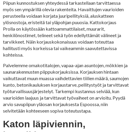
Piipun kunnostuksen yhteydessä tarkastellaan tarvittaessa
myös sen ympärillä olevia rakenteita. Havaittujen vaurioiden
perusteella voidaan korjata juuripellityksiä, aluskatteen
ylösnostoja, eristeitä tai yläpohjan puuosia. Kattokorjaus
Prolla on käytössään kattoammattilaiset, muurarit,
henkilönostimet, telineet sekä työn edellyttämät välineet ja
tarvikkeet. Näin korjauskokonaisuus voidaan toteuttaa
hallitusti myös korkeissa tai vaikeammin saavutettavissa
kohteissa.
Palvelemme omakotitalojen, vapaa-ajan asuntojen, mökkien ja
saunarakennusten piippukorjauksissa. Korjauksen hintaan
vaikuttavat muun muassa vaihdettavien tiilien määrä, saumojen
kunto, betonikauluksen korjaustarve, pellitystyöt ja tarvittavat
työturvallisuusjärjestelyt. Tarkempi kustannus selviää, kun
vaurioiden laajuus ja tarvittavat työvaiheet on arvioitu. Pyydä
arvio savupiipun yläosan korjauksesta Espoossa, niin
selvitetään kohteeseen sopiva toteutustapa.
Katon läpiviennin,