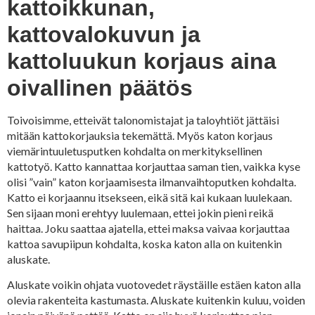
kattoikkunan,
kattovalokuvun ja
kattoluukun korjaus aina
oivallinen päätös
Toivoisimme, etteivät talonomistajat ja taloyhtiöt jättäisi
mitään kattokorjauksia tekemättä. Myös katon korjaus
viemärintuuletusputken kohdalta on merkityksellinen
kattotyö. Katto kannattaa korjauttaa saman tien, vaikka kyse
olisi ”vain” katon korjaamisesta ilmanvaihtoputken kohdalta.
Katto ei korjaannu itsekseen, eikä sitä kai kukaan luulekaan.
Sen sijaan moni erehtyy luulemaan, ettei jokin pieni reikä
haittaa. Joku saattaa ajatella, ettei maksa vaivaa korjauttaa
kattoa savupiipun kohdalta, koska katon alla on kuitenkin
aluskate.
Aluskate voikin ohjata vuotovedet räystäille estäen katon alla
olevia rakenteita kastumasta. Aluskate kuitenkin kuluu, voiden