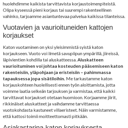
huolehdimme kaikista tarvittavista korjaustoimenpiteistä.
Olipa kyseessä pieni korjaus tai suurempi rakenteellinen
vahinko, tarjoamme asiantuntevaa palvelua kaikissa tilanteissa.
Vuotavien ja vaurioituneiden kattojen
korjaukset
Katon vuotaminen on yksi yleisimmistä syistä katon
korjaukseen. Vuoto voi ilmetä savupiipun ympärillä, jiireissä,
läpivientien kohdilla tai aluskatteessa.
Aluskatteen
vaurioituminen voi johtaa kosteuden pääsemiseen katon
rakenteisiin, yläpohjaan ja eristeisiin – pahimmassa
tapauksessa jopa sisätiloihin.
Me tarkastamme katon
korjauskohteen huolellisesti ennen työn aloittamista, jotta
voimme laatia selkeän tarjouksen ja varmistaa, että kaikki
tarvittavat korjaukset otetaan huomioon. Korjaamme jiirit,
rikkinäiset aluskatteet ja vaihdamme tarvittaessa
vuotokohdasta kastuneet villaeristeet. Näin varmistamme,
että kattosi toimii moitteettomasti pitkään.
Asiakastarina katon korjauksesta