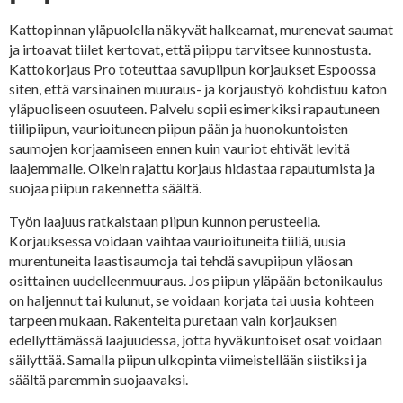
Kattopinnan yläpuolella näkyvät halkeamat, murenevat saumat
ja irtoavat tiilet kertovat, että piippu tarvitsee kunnostusta.
Kattokorjaus Pro toteuttaa savupiipun korjaukset Espoossa
siten, että varsinainen muuraus- ja korjaustyö kohdistuu katon
yläpuoliseen osuuteen. Palvelu sopii esimerkiksi rapautuneen
tiilipiipun, vaurioituneen piipun pään ja huonokuntoisten
saumojen korjaamiseen ennen kuin vauriot ehtivät levitä
laajemmalle. Oikein rajattu korjaus hidastaa rapautumista ja
suojaa piipun rakennetta säältä.
Työn laajuus ratkaistaan piipun kunnon perusteella.
Korjauksessa voidaan vaihtaa vaurioituneita tiiliä, uusia
murentuneita laastisaumoja tai tehdä savupiipun yläosan
osittainen uudelleenmuuraus. Jos piipun yläpään betonikaulus
on haljennut tai kulunut, se voidaan korjata tai uusia kohteen
tarpeen mukaan. Rakenteita puretaan vain korjauksen
edellyttämässä laajuudessa, jotta hyväkuntoiset osat voidaan
säilyttää. Samalla piipun ulkopinta viimeistellään siistiksi ja
säältä paremmin suojaavaksi.