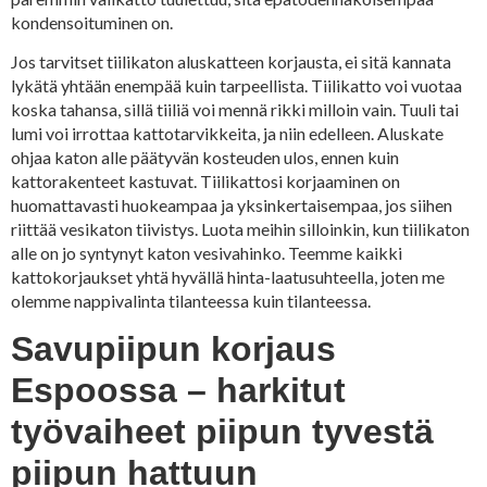
kondensoituminen on.
Jos tarvitset tiilikaton aluskatteen korjausta, ei sitä kannata
lykätä yhtään enempää kuin tarpeellista. Tiilikatto voi vuotaa
koska tahansa, sillä tiiliä voi mennä rikki milloin vain. Tuuli tai
lumi voi irrottaa kattotarvikkeita, ja niin edelleen. Aluskate
ohjaa katon alle päätyvän kosteuden ulos, ennen kuin
kattorakenteet kastuvat. Tiilikattosi korjaaminen on
huomattavasti huokeampaa ja yksinkertaisempaa, jos siihen
riittää vesikaton tiivistys. Luota meihin silloinkin, kun tiilikaton
alle on jo syntynyt katon vesivahinko. Teemme kaikki
kattokorjaukset yhtä hyvällä hinta-laatusuhteella, joten me
olemme nappivalinta tilanteessa kuin tilanteessa.
Savupiipun korjaus
Espoossa – harkitut
työvaiheet piipun tyvestä
piipun hattuun