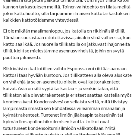
kunnon tarkastuksen meiltä. Toinen vaihtoehto on tilata meiltä
jokin kattohuolto, sillä tarjoamme ilmaisen kattotarkastuksen
kaikkien kattotöidemme yhteydessä.
Ei ole mikään maailmanloppu, jos katolla on rikkinäisiä tiiliä.
Tämä on suorastaan odotettavissa, ainakin siinä vaiheessa, kun
katto saa ikää. Jos nuorella tiilikatolla on jatkuvasti hajonneita
tiiliä, kielii se mielestämme asennusvirheistä, joihin on syytä
puuttua pikaisesti.
Rikkinäisten kattotiilien vaihto Espoossa voi riittää saamaan
kattosi taas hyvään kuntoon. Jos tiilikatteen alla oleva aluskate
on yhä ehjä ja se on asennettu oikein, ovat kattorakenteet
kuivat. Asia on silti syytä tarkastaa – jo senkin takia, että
tiilikaton alla olevat rakenteet ja eristeet saattaa kastella myös
kondenssivesi. Kondenssivesi on sellaista vettä, mitä tiivistyy
lämpimästä ilmasta sen kohdatessa viileämmän ilmanalan ja
kylmät rakenteet. Tuntenet ilmiön jääkaapin takaseinän tai
kylmän limsapullon hikoilemisen kautta. Jotkut ovat
tutustuneet kondensoitumisilmiöön välikatollaan. Mitä
paremmin välikatto tuulettuu, sitä epätodennäköisempää