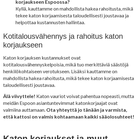
korjaukseen Espoossa?
Kyllä, kauttamme on mahdollista hakea rahoitusta, mikä
tekee katon korjaamisesta taloudellisesti joustavaa ja
helpottaa kustannusten hallintaa.
Kotitalousvähennys ja rahoitus katon
korjaukseen
Katon korjauksen kustannukset ovat
kotitalousvähennyskelpoisia, mikä tuo merkittäviä säästöjä
henkilökohtaiseen verotukseen. Lisäksi kauttamme on
mahdollista hakea rahoitusta, mikä tekee katon korjaamisesta
taloudellisesti joustavaa.
Älä viivyttele!
Katon vauriot voivat pahentua nopeasti, mutta
meidän Espoon asiantuntevimmat katonkorjaajat ovat
valmiina auttamaan.
Ota yhteyttä jo tänään ja varmista,
että kattosi on valmis kohtaamaan kaikki sääolosuhteet!
Katon korjaukset ja muut