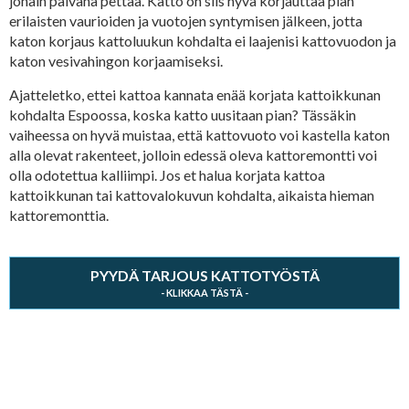
jonain päivänä pettää. Katto on siis hyvä korjauttaa pian
erilaisten vaurioiden ja vuotojen syntymisen jälkeen, jotta
katon korjaus kattoluukun kohdalta ei laajenisi kattovuodon ja
katon vesivahingon korjaamiseksi.
Ajatteletko, ettei kattoa kannata enää korjata kattoikkunan
kohdalta Espoossa, koska katto uusitaan pian? Tässäkin
vaiheessa on hyvä muistaa, että kattovuoto voi kastella katon
alla olevat rakenteet, jolloin edessä oleva kattoremontti voi
olla odotettua kalliimpi. Jos et halua korjata kattoa
kattoikkunan tai kattovalokuvun kohdalta, aikaista hieman
kattoremonttia.
PYYDÄ TARJOUS KATTOTYÖSTÄ