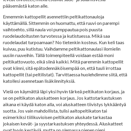
pääsemästä katon alle.
Ennemmin kattopellit asennettiin peltikattonauloja
käyttämällä. Sittemmin on huomattu, että ruuvi on parempi
vaihtoehto, sillä naula voi pumppautua pois puusta
ruodelaudoitusten turvotessa ja kutistuessa. Mikä saa
ruodelaudat turpoamaan? No tietenkin kosteus. Kun keli taas
kuivuu, puu kutistuu. Vaihdamme peltikattonaulasi ilomielin
uusiin ruuveihin. Tällä toimenpiteellä voidaan estää moni
peltikattovuoto, eikä siinä kaikki. Mitä paremmin kattopellit
ovat kiinni, sitä epätodennäköisempää on, että tuuli irrottaa
kattopellit (tai peltilistat). Tarvittaessa huolehdimme siitä, että
katollesi asennetaan lisäkiinnityksiä.
Vielä on käymättä läpi yksi hyvin tärkeä peltikaton korjaus, ja
se on peltikaton aluskatteen korjaus. Jos kattotarkastuksen
aikana ei käydä katon alla, voi aluskatteen tiivistys lykkääntyä
suotta. Jos vain mahdollista, tulisi aaltopeltikaton tai
esimerkiksi tiilikuvioisen peltikaton aluskate tarkastaa
jokaisen kevät- ja syystarkastuksen yhteydessä. Aluskatteet
ovat hyvin kestäviä, mutta on olemassa pienen pieni