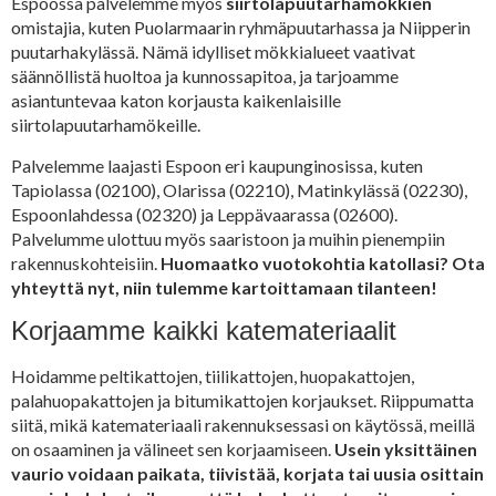
Espoossa palvelemme myös
siirtolapuutarhamökkien
omistajia, kuten Puolarmaarin ryhmäpuutarhassa ja Niipperin
puutarhakylässä. Nämä idylliset mökkialueet vaativat
säännöllistä huoltoa ja kunnossapitoa, ja tarjoamme
asiantuntevaa katon korjausta kaikenlaisille
siirtolapuutarhamökeille.
Palvelemme laajasti Espoon eri kaupunginosissa, kuten
Tapiolassa (02100), Olarissa (02210), Matinkylässä (02230),
Espoonlahdessa (02320) ja Leppävaarassa (02600).
Palvelumme ulottuu myös saaristoon ja muihin pienempiin
rakennuskohteisiin.
Huomaatko vuotokohtia katollasi? Ota
yhteyttä nyt, niin tulemme kartoittamaan tilanteen!
Korjaamme kaikki katemateriaalit
Hoidamme peltikattojen, tiilikattojen, huopakattojen,
palahuopakattojen ja bitumikattojen korjaukset. Riippumatta
siitä, mikä katemateriaali rakennuksessasi on käytössä, meillä
on osaaminen ja välineet sen korjaamiseen.
Usein yksittäinen
vaurio voidaan paikata, tiivistää, korjata tai uusia osittain