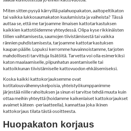
Miten sitten pysyä kärryillä palahuopakaton, aaltopeltikaton
tai vaikka lukkosaumakaton kuulumisista ja vaiheista? Tässä
auttaa se, että me tarjoamme ilmaisen kattotarkastuksen
kaikkien kattotöidemme yhteydessä. Olipa kyse rikkinäisten
tiilien vaihtamisesta, saumojen tiivistämisestä tai vaikka
rännien puhdistamisesta, tarjoamme kattotarkastuksen
kaupan päälle. Lopuksi kerromme havainnoistamme, tarjoten
mahdollisesti tarvittuja lisätöitä. Tarvetta voi olla esimerkiksi
katon maalaamiselle, piipunhatun asentamiselle tai
kattoikkunan tiivistämiselle kattovuodon ehkäisemiseksi.
Koska kaikki kattokorjauksemme ovat
kotitalousvähennyskelpoisia, yhteistyökumppanimme
järjestää niille rahoituksen ja sinun ei tarvitse tehdä muuta kuin
ottaa meihin yhteyttä (hoidamme kaikenlaiset kattokorjaukset
avaimet käteen -periaatteella), kannattaa joka ikinen
kattokorjaus tilata tästä osoitteesta.
Huopakaton korjaus