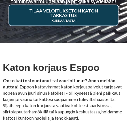
toimintavarmuudellaan ja pitkäikäisyydellään!
TILAA VELOITUKSETON KATON
TARKASTUS
Katon korjaus Espoo
Onko kattosi vuotanut tai vaurioitunut? Anna meidän
auttaa!
Espoon kattavimmat katon korjauspalvelut tarjoavat
nopean avun juuri sinun katollesi – oli kyseessä pieni paikkaus,
laajempi vaurio tai kattosi suojaaminen tulevilta haasteilta.
Sijaitseepa katon korjausta vaativa kohteesi saaristossa,
siirtolapuutarhamökillä tai kaupungin keskustassa, hoidamme
kattosi kuntoon huolella ja tehokkaasti.