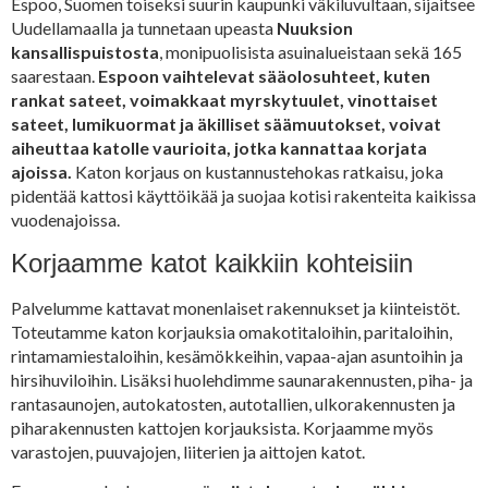
Espoo, Suomen toiseksi suurin kaupunki väkiluvultaan, sijaitsee
Uudellamaalla ja tunnetaan upeasta
Nuuksion
kansallispuistosta
, monipuolisista asuinalueistaan sekä 165
saarestaan.
Espoon vaihtelevat sääolosuhteet, kuten
rankat sateet, voimakkaat myrskytuulet, vinottaiset
sateet, lumikuormat ja äkilliset säämuutokset, voivat
aiheuttaa katolle vaurioita, jotka kannattaa korjata
ajoissa.
Katon korjaus on kustannustehokas ratkaisu, joka
pidentää kattosi käyttöikää ja suojaa kotisi rakenteita kaikissa
vuodenajoissa.
Korjaamme katot kaikkiin kohteisiin
Palvelumme kattavat monenlaiset rakennukset ja kiinteistöt.
Toteutamme katon korjauksia omakotitaloihin, paritaloihin,
rintamamiestaloihin, kesämökkeihin, vapaa-ajan asuntoihin ja
hirsihuviloihin. Lisäksi huolehdimme saunarakennusten, piha- ja
rantasaunojen, autokatosten, autotallien, ulkorakennusten ja
piharakennusten kattojen korjauksista. Korjaamme myös
varastojen, puuvajojen, liiterien ja aittojen katot.