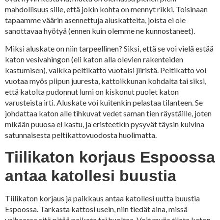
mahdollisuus sille, että jokin kohta on mennyt rikki. Toisinaan
tapaamme väärin asennettuja aluskatteita, joista ei ole
sanottavaa hyötyä (ennen kuin olemme ne kunnostaneet).
Miksi aluskate on niin tarpeellinen? Siksi, että se voi vielä estää
katon vesivahingon (eli katon alla olevien rakenteiden
kastumisen), vaikka peltikatto vuotaisi jiiristä. Peltikatto voi
vuotaa myös piipun juuresta, kattoikkunan kohdalta tai siksi,
että katolta pudonnut lumi on kiskonut puolet katon
varusteista irti. Aluskate voi kuitenkin pelastaa tilanteen. Se
johdattaa katon alle tihkuvat vedet saman tien räystäille, joten
mikään puuosa ei kastu, ja eristeetkin pysyvät täysin kuivina
satunnaisesta peltikattovuodosta huolimatta.
Tiilikaton korjaus Espoossa
antaa katollesi buustia
Tiilikaton korjaus ja paikkaus antaa katollesi uutta buustia
Espoossa. Tarkasta kattosi usein, niin tiedät aina, missä
vaiheessa sitä pitää paikata tai huoltaa. Voit myös tilata katon