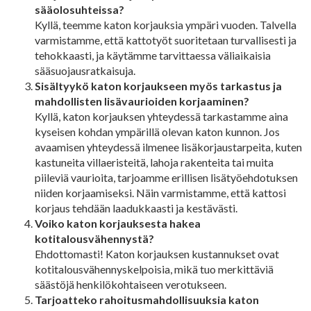
sääolosuhteissa?
Kyllä, teemme katon korjauksia ympäri vuoden. Talvella
varmistamme, että kattotyöt suoritetaan turvallisesti ja
tehokkaasti, ja käytämme tarvittaessa väliaikaisia
sääsuojausratkaisuja.
Sisältyykö katon korjaukseen myös tarkastus ja
mahdollisten lisävaurioiden korjaaminen?
Kyllä, katon korjauksen yhteydessä tarkastamme aina
kyseisen kohdan ympärillä olevan katon kunnon. Jos
avaamisen yhteydessä ilmenee lisäkorjaustarpeita, kuten
kastuneita villaeristeitä, lahoja rakenteita tai muita
piileviä vaurioita, tarjoamme erillisen lisätyöehdotuksen
niiden korjaamiseksi. Näin varmistamme, että kattosi
korjaus tehdään laadukkaasti ja kestävästi.
Voiko katon korjauksesta hakea
kotitalousvähennystä?
Ehdottomasti! Katon korjauksen kustannukset ovat
kotitalousvähennyskelpoisia, mikä tuo merkittäviä
säästöjä henkilökohtaiseen verotukseen.
Tarjoatteko rahoitusmahdollisuuksia katon