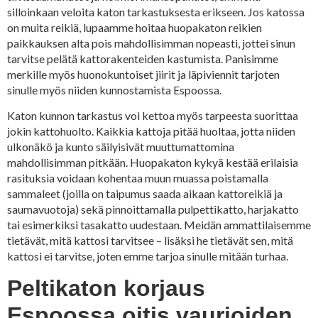
silloinkaan veloita katon tarkastuksesta erikseen. Jos katossa
on muita reikiä, lupaamme hoitaa huopakaton reikien
paikkauksen alta pois mahdollisimman nopeasti, jottei sinun
tarvitse pelätä kattorakenteiden kastumista. Panisimme
merkille myös huonokuntoiset jiirit ja läpiviennit tarjoten
sinulle myös niiden kunnostamista Espoossa.
Katon kunnon tarkastus voi kettoa myös tarpeesta suorittaa
jokin kattohuolto. Kaikkia kattoja pitää huoltaa, jotta niiden
ulkonäkö ja kunto säilyisivät muuttumattomina
mahdollisimman pitkään. Huopakaton kykyä kestää erilaisia
rasituksia voidaan kohentaa muun muassa poistamalla
sammaleet (joilla on taipumus saada aikaan kattoreikiä ja
saumavuotoja) sekä pinnoittamalla pulpettikatto, harjakatto
tai esimerkiksi tasakatto uudestaan. Meidän ammattilaisemme
tietävät, mitä kattosi tarvitsee – lisäksi he tietävät sen, mitä
kattosi ei tarvitse, joten emme tarjoa sinulle mitään turhaa.
Peltikaton korjaus
Espoossa oitis vaurioiden