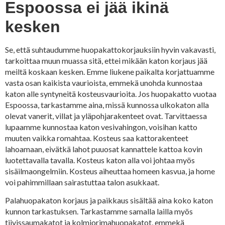
Espoossa ei jää ikinä
kesken
Se, että suhtaudumme huopakattokorjauksiin hyvin vakavasti,
tarkoittaa muun muassa sitä, ettei mikään katon korjaus jää
meiltä koskaan kesken. Emme liukene paikalta korjattuamme
vasta osan kaikista vaurioista, emmekä unohda kunnostaa
katon alle syntyneitä kosteusvaurioita. Jos huopakatto vuotaa
Espoossa, tarkastamme aina, missä kunnossa ulkokaton alla
olevat vanerit, villat ja yläpohjarakenteet ovat. Tarvittaessa
lupaamme kunnostaa katon vesivahingon, voisihan katto
muuten vaikka romahtaa. Kosteus saa kattorakenteet
lahoamaan, eivätkä lahot puuosat kannattele kattoa kovin
luotettavalla tavalla. Kosteus katon alla voi johtaa myös
sisäilmaongelmiin. Kosteus aiheuttaa homeen kasvua, ja home
voi pahimmillaan sairastuttaa talon asukkaat.
Palahuopakaton korjaus ja paikkaus sisältää aina koko katon
kunnon tarkastuksen. Tarkastamme samalla lailla myös
tiivissaumakatot ja kolmiorimahuopakatot, emmekä