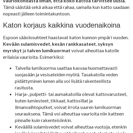
vauriokohdasta ilman, että koko kattoa tarvitsee uusia.
Tämä säästää sekä aikaa että rahaa, samalla kun katto saadaan
nopeasti jälleen toimintakuntoon.
Katon korjaus kaikkina vuodenaikoina
Espoon sääolosuhteet haastavat katon kunnon ympäri vuoden.
Kevään sulamisvedet
,
kesän rankkasateet
,
syksyn
myrskyt
ja
talven lumikuormat
voivat aiheuttaa katolle
erilaisia vaurioita. Esimerkiksi:
Talvella lumikuorma saattaa kasvaa huomattavasti
suojasään ja vesisateiden myötä. Tasakatolla veden
pidättyminen lumen alla voi lisätä rakenteellista
rasitusta.
Harja-, pulpetti- tai aumakatoilla olevat kattovarusteet,
kuten lumiesteet, tikkaat, kattosillat ja
ilmanvaihtoputket, voivat irrota suuren lumikuorman
seurauksena. Tämä voi aiheuttaa vaurioita niin katteen
pinnalle kuin rakenteisiinkin.
Keväällä sulamisvedet voivat aiheuttaa vuotoja, etenkin