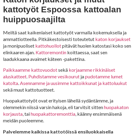
kattotyöt Espoossa kattoalan
huippuosaajilta
Meiltä saat kaikenlaiset kattotyöt varmalla kokemuksella ja
ammattiotteella. Pitkäkestoisesti toteutetut
katon korjaukset
ja monipuoliset
kattohuollot
pitävät huolen katostasi koko sen
elinkaaren ajan.
Kattoremontin
koittaessa, saat sen
laadukkaana avaimet käteen -pakettina.
Paikkaamme kattovuodot
sekä
korjaamme rikkinäiset
aluskatteet
.
Puhdistamme vesikourut
ja
pudotamme lumet
katolta
.
Asennamme ja uusimme kattoikkunat ja kattoluukut
sekä muut kattotuotteet.
Huopakattotyöt ovat erityisen lähellä sydäntämme, ja
olemmekin niissä varsin hakoja, eli tarvitsit sitten
huopakaton
korjausta
, tai
huopakattoremonttia
, käänny ensimmäisenä
meidän puoleemme.
Palvelemme kaikissa kattotöissä ensiluokkaisella