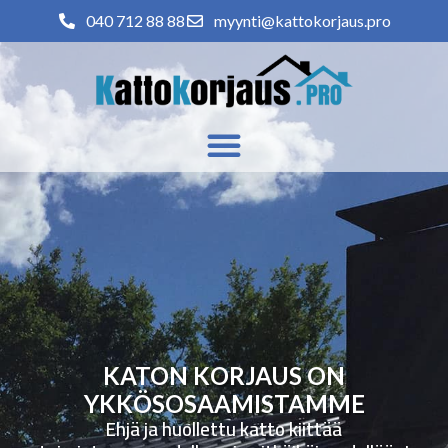
040 712 88 88
myynti@kattokorjaus.pro
KATON KORJAUS ON
YKKÖSOSAAMISTAMME
Ehjä ja huollettu katto kiittää