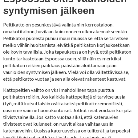
syntymisen jälkeen
Peltikatto on pesunkestävä valinta niin kerrostaloon,
omakotitaloon, huvilaan kuin moneen ulkorakennukseenkin.
Peltikaton puolesta puhuu muun muassa se, että se tarvitsee
melko vähän huoltamista, eivätkä peltikaton korjauksetkaan
ole kovin tavallisia. Joka tapauksessa on hyvä, että peltikaton
kunto tarkastetaan Espoossa usein, sillä näin esimerkiksi
peltikaton reikien paikkaus päästään aloittamaan pian
vaurioiden syntymisen jälkeen. Vielä voi olla vältettävissä se,
että peltikatto vuotaa ja sen alla olevat rakenteet kastuvat.
Kattopeltien vaihto on yksi mahdollinen tapa puuttua
peltikaton reikiin. Jos kaikkia kattopeltejä ei tarvitse uusia
(työ, mitä kutsuttaisiin osittaiseksi peltikattoremontiksi),
uusimme vain ne huonokuntoiset. Jotkut reiät voidaan korjata
tiivistysaineilla. Jos katto vuotaa siksi, että kateruuvien
tiivisteet ovat kuluneet, on ruuvit aikaa vaihtaa uusiin
kateruuveihin. Uusissa kateruuveissa on tuliterät ja tarpeeksi
leveät tiivisteet, mitkä estävät sade- ja sulamisvesiä