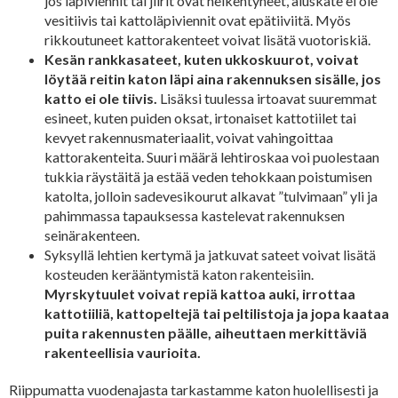
jos läpiviennit tai jiirit ovat heikentyneet, aluskate ei ole
vesitiivis tai kattoläpiviennit ovat epätiiviitä. Myös
rikkoutuneet kattorakenteet voivat lisätä vuotoriskiä.
Kesän rankkasateet, kuten ukkoskuurot, voivat
löytää reitin katon läpi aina rakennuksen sisälle, jos
katto ei ole tiivis.
Lisäksi tuulessa irtoavat suuremmat
esineet, kuten puiden oksat, irtonaiset kattotiilet tai
kevyet rakennusmateriaalit, voivat vahingoittaa
kattorakenteita. Suuri määrä lehtiroskaa voi puolestaan
tukkia räystäitä ja estää veden tehokkaan poistumisen
katolta, jolloin sadevesikourut alkavat ”tulvimaan” yli ja
pahimmassa tapauksessa kastelevat rakennuksen
seinärakenteen.
Syksyllä lehtien kertymä ja jatkuvat sateet voivat lisätä
kosteuden kerääntymistä katon rakenteisiin.
Myrskytuulet voivat repiä kattoa auki, irrottaa
kattotiiliä, kattopeltejä tai peltilistoja ja jopa kaataa
puita rakennusten päälle, aiheuttaen merkittäviä
rakenteellisia vaurioita.
Riippumatta vuodenajasta tarkastamme katon huolellisesti ja