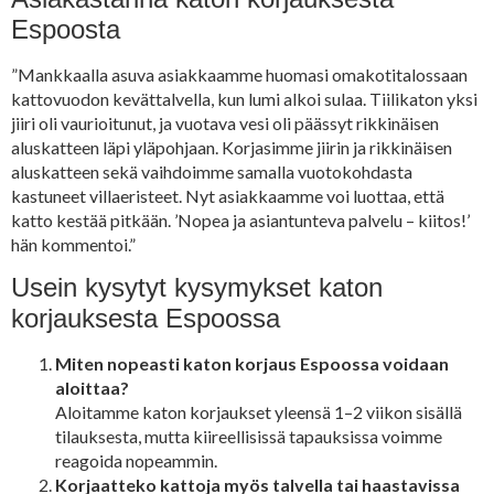
Espoosta
”Mankkaalla asuva asiakkaamme huomasi omakotitalossaan
kattovuodon kevättalvella, kun lumi alkoi sulaa. Tiilikaton yksi
jiiri oli vaurioitunut, ja vuotava vesi oli päässyt rikkinäisen
aluskatteen läpi yläpohjaan. Korjasimme jiirin ja rikkinäisen
aluskatteen sekä vaihdoimme samalla vuotokohdasta
kastuneet villaeristeet. Nyt asiakkaamme voi luottaa, että
katto kestää pitkään. ’Nopea ja asiantunteva palvelu – kiitos!’
hän kommentoi.”
Usein kysytyt kysymykset katon
korjauksesta Espoossa
Miten nopeasti katon korjaus Espoossa voidaan
aloittaa?
Aloitamme katon korjaukset yleensä 1–2 viikon sisällä
tilauksesta, mutta kiireellisissä tapauksissa voimme
reagoida nopeammin.
Korjaatteko kattoja myös talvella tai haastavissa