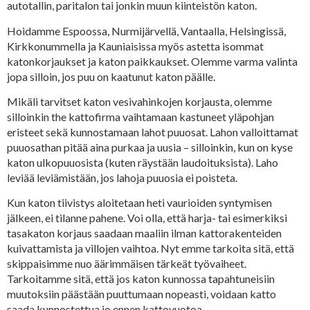
autotallin, paritalon tai jonkin muun kiinteistön katon.
Hoidamme Espoossa, Nurmijärvellä, Vantaalla, Helsingissä,
Kirkkonummella ja Kauniaisissa myös astetta isommat
katonkorjaukset ja katon paikkaukset. Olemme varma valinta
jopa silloin, jos puu on kaatunut katon päälle.
Mikäli tarvitset katon vesivahinkojen korjausta, olemme
silloinkin the kattofirma vaihtamaan kastuneet yläpohjan
eristeet sekä kunnostamaan lahot puuosat. Lahon valloittamat
puuosathan pitää aina purkaa ja uusia – silloinkin, kun on kyse
katon ulkopuuosista (kuten räystään laudoituksista). Laho
leviää leviämistään, jos lahoja puuosia ei poisteta.
Kun katon tiivistys aloitetaan heti vaurioiden syntymisen
jälkeen, ei tilanne pahene. Voi olla, että harja- tai esimerkiksi
tasakaton korjaus saadaan maaliin ilman kattorakenteiden
kuivattamista ja villojen vaihtoa. Nyt emme tarkoita sitä, että
skippaisimme nuo äärimmäisen tärkeät työvaiheet.
Tarkoitamme sitä, että jos katon kunnossa tapahtuneisiin
muutoksiin päästään puuttumaan nopeasti, voidaan katto
saada kunnostettua jo ennen kattovuotoa.