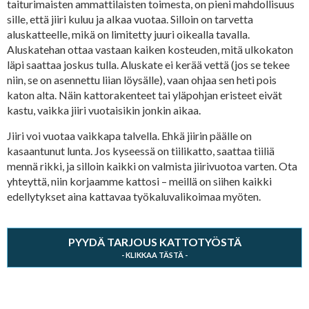
taiturimaisten ammattilaisten toimesta, on pieni mahdollisuus
sille, että jiiri kuluu ja alkaa vuotaa. Silloin on tarvetta
aluskatteelle, mikä on limitetty juuri oikealla tavalla.
Aluskatehan ottaa vastaan kaiken kosteuden, mitä ulkokaton
läpi saattaa joskus tulla. Aluskate ei kerää vettä (jos se tekee
niin, se on asennettu liian löysälle), vaan ohjaa sen heti pois
katon alta. Näin kattorakenteet tai yläpohjan eristeet eivät
kastu, vaikka jiiri vuotaisikin jonkin aikaa.
Jiiri voi vuotaa vaikkapa talvella. Ehkä jiirin päälle on
kasaantunut lunta. Jos kyseessä on tiilikatto, saattaa tiiliä
mennä rikki, ja silloin kaikki on valmista jiirivuotoa varten. Ota
yhteyttä, niin korjaamme kattosi – meillä on siihen kaikki
edellytykset aina kattavaa työkaluvalikoimaa myöten.
PYYDÄ TARJOUS KATTOTYÖSTÄ