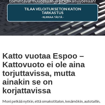
toimintavarmuudellaan ja pitkäikäisyydellään!
TILAA VELOITUKSETON KATON
TARKASTUS
Katto vuotaa Espoo –
Kattovuoto ei ole aina
torjuttavissa, mutta
ainakin se on
korjattavissa
Moni pelkää nytkin, että omakotitalon, kesämökin, autotallin,