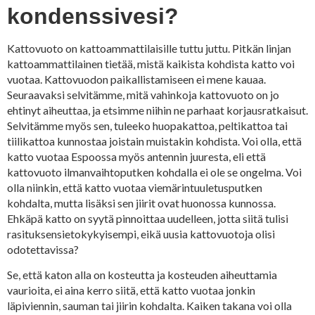
kondenssivesi?
Kattovuoto on kattoammattilaisille tuttu juttu. Pitkän linjan
kattoammattilainen tietää, mistä kaikista kohdista katto voi
vuotaa. Kattovuodon paikallistamiseen ei mene kauaa.
Seuraavaksi selvitämme, mitä vahinkoja kattovuoto on jo
ehtinyt aiheuttaa, ja etsimme niihin ne parhaat korjausratkaisut.
Selvitämme myös sen, tuleeko huopakattoa, peltikattoa tai
tiilikattoa kunnostaa joistain muistakin kohdista. Voi olla, että
katto vuotaa Espoossa myös antennin juuresta, eli että
kattovuoto ilmanvaihtoputken kohdalla ei ole se ongelma. Voi
olla niinkin, että katto vuotaa viemärintuuletusputken
kohdalta, mutta lisäksi sen jiirit ovat huonossa kunnossa.
Ehkäpä katto on syytä pinnoittaa uudelleen, jotta siitä tulisi
rasituksensietokykyisempi, eikä uusia kattovuotoja olisi
odotettavissa?
Se, että katon alla on kosteutta ja kosteuden aiheuttamia
vaurioita, ei aina kerro siitä, että katto vuotaa jonkin
läpiviennin, sauman tai jiirin kohdalta. Kaiken takana voi olla