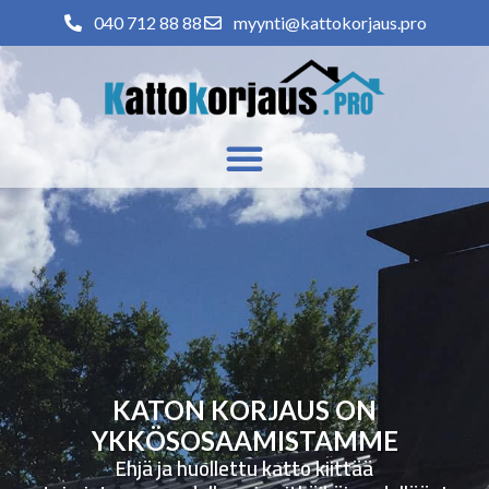
040 712 88 88
myynti@kattokorjaus.pro
KATON KORJAUS ON
YKKÖSOSAAMISTAMME
Ehjä ja huollettu katto kiittää