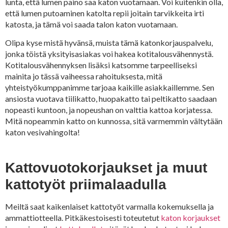
lunta, että lumen paino saa katon vuotamaan. Voi kuitenkin olla,
että lumen putoaminen katolta repii joitain tarvikkeita irti
katosta, ja tämä voi saada talon katon vuotamaan.
Olipa kyse mistä hyvänsä, muista tämä katonkorjauspalvelu,
jonka töistä yksityisasiakas voi hakea kotitalousvähennystä.
Kotitalousvähennyksen lisäksi katsomme tarpeelliseksi
mainita jo tässä vaiheessa rahoituksesta, mitä
yhteistyökumppanimme tarjoaa kaikille asiakkaillemme. Sen
ansiosta vuotava tiilikatto, huopakatto tai peltikatto saadaan
nopeasti kuntoon, ja nopeushan on valttia kattoa korjatessa.
Mitä nopeammin katto on kunnossa, sitä varmemmin vältytään
katon vesivahingolta!
Kattovuotokorjaukset ja muut
kattotyöt priimalaadulla
Meiltä saat kaikenlaiset kattotyöt varmalla kokemuksella ja
ammattiotteella. Pitkäkestoisesti toteutetut
katon korjaukset