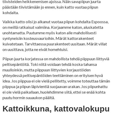
tiivisteiden heikkenemisen ajoissa. Näin savupiipun juurta
päästään tiivistämään jo ennen, kuin katto vuotaa piipun
kohdalta.
Vaikka katto olisi jo alkanut vuotaa piipun kohdalta Espoossa,
on meillä ratkaisut valmiina. Korjaamme katon, aluskatetta
unohtamatta. Puutumme myös katon alle mahdollisesti
syntyneisiin kosteusvaurioihin. Märät kattorakenteet
kuivatetaan. Tarvittaessa puurakenteet uusitaan. Märät villat
on uusittava, jotta ne eivät homehtuisi.
Piipun juurta korjatessa on mahdollista tehdä piippuun liittyviä
peltisepäntöitä. Toki niitä voidaan tehdä koska tahansa
muulloinkin, mutta piippuun liittyvien korjaustöiden
yhteydessä peltisepäntöiden teettäminen on erityisen hyvä
idea. Jos piippua ei ole vielä pellitetty, voimme toteuttaa tämän
piippua ja piipun läpivientiä suojaavan urakan. Jos piipunhattu
ei ole vielä paikallaan, huolehdimme siitä, ettei se enää kohta
puutu hormin suuaukon päältä.
Kattoikkuna, kattovalokupu