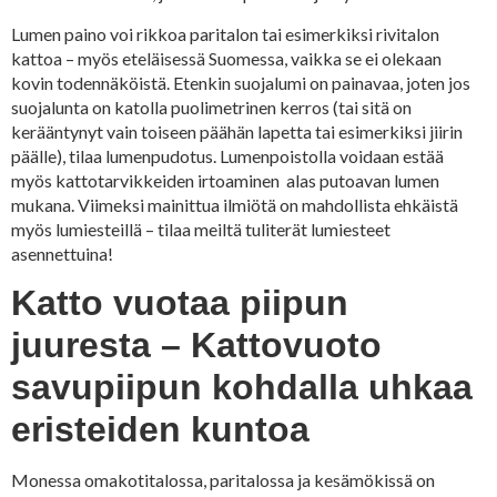
Lumen paino voi rikkoa paritalon tai esimerkiksi rivitalon
kattoa – myös eteläisessä Suomessa, vaikka se ei olekaan
kovin todennäköistä. Etenkin suojalumi on painavaa, joten jos
suojalunta on katolla puolimetrinen kerros (tai sitä on
kerääntynyt vain toiseen päähän lapetta tai esimerkiksi jiirin
päälle), tilaa lumenpudotus. Lumenpoistolla voidaan estää
myös kattotarvikkeiden irtoaminen alas putoavan lumen
mukana. Viimeksi mainittua ilmiötä on mahdollista ehkäistä
myös lumiesteillä – tilaa meiltä tuliterät lumiesteet
asennettuina!
Katto vuotaa piipun
juuresta – Kattovuoto
savupiipun kohdalla uhkaa
eristeiden kuntoa
Monessa omakotitalossa, paritalossa ja kesämökissä on