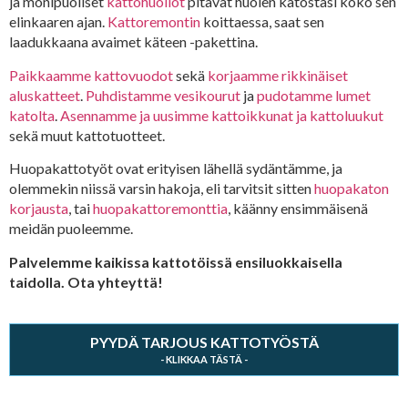
ja monipuoliset
kattohuollot
pitävät huolen katostasi koko sen
elinkaaren ajan.
Kattoremontin
koittaessa, saat sen
laadukkaana avaimet käteen -pakettina.
Paikkaamme kattovuodot
sekä
korjaamme rikkinäiset
aluskatteet
.
Puhdistamme vesikourut
ja
pudotamme lumet
katolta
.
Asennamme ja uusimme kattoikkunat ja kattoluukut
sekä muut kattotuotteet.
Huopakattotyöt ovat erityisen lähellä sydäntämme, ja
olemmekin niissä varsin hakoja, eli tarvitsit sitten
huopakaton
korjausta
, tai
huopakattoremonttia
, käänny ensimmäisenä
meidän puoleemme.
Palvelemme kaikissa kattotöissä ensiluokkaisella
taidolla. Ota yhteyttä!
PYYDÄ TARJOUS KATTOTYÖSTÄ