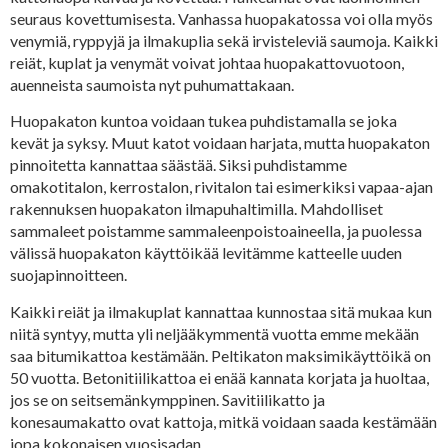
seuraus kovettumisesta. Vanhassa huopakatossa voi olla myös
venymiä, ryppyjä ja ilmakuplia sekä irvisteleviä saumoja. Kaikki
reiät, kuplat ja venymät voivat johtaa huopakattovuotoon,
auenneista saumoista nyt puhumattakaan.
Huopakaton kuntoa voidaan tukea puhdistamalla se joka
kevät ja syksy. Muut katot voidaan harjata, mutta huopakaton
pinnoitetta kannattaa säästää. Siksi puhdistamme
omakotitalon, kerrostalon, rivitalon tai esimerkiksi vapaa-ajan
rakennuksen huopakaton ilmapuhaltimilla. Mahdolliset
sammaleet poistamme sammaleenpoistoaineella, ja puolessa
välissä huopakaton käyttöikää levitämme katteelle uuden
suojapinnoitteen.
Kaikki reiät ja ilmakuplat kannattaa kunnostaa sitä mukaa kun
niitä syntyy, mutta yli neljääkymmentä vuotta emme mekään
saa bitumikattoa kestämään. Peltikaton maksimikäyttöikä on
50 vuotta. Betonitiilikattoa ei enää kannata korjata ja huoltaa,
jos se on seitsemänkymppinen. Savitiilikatto ja
konesaumakatto ovat kattoja, mitkä voidaan saada kestämään
jopa kokonaisen vuosisadan.