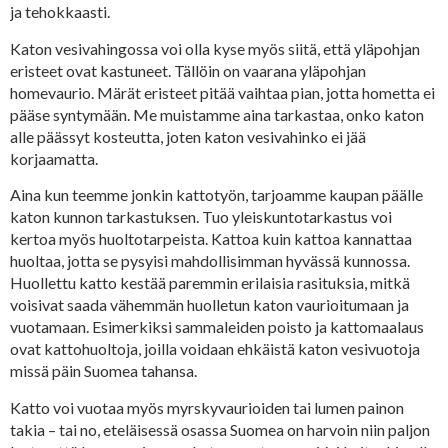
ja tehokkaasti.
Katon vesivahingossa voi olla kyse myös siitä, että yläpohjan
eristeet ovat kastuneet. Tällöin on vaarana yläpohjan
homevaurio. Märät eristeet pitää vaihtaa pian, jotta hometta ei
pääse syntymään. Me muistamme aina tarkastaa, onko katon
alle päässyt kosteutta, joten katon vesivahinko ei jää
korjaamatta.
Aina kun teemme jonkin kattotyön, tarjoamme kaupan päälle
katon kunnon tarkastuksen. Tuo yleiskuntotarkastus voi
kertoa myös huoltotarpeista. Kattoa kuin kattoa kannattaa
huoltaa, jotta se pysyisi mahdollisimman hyvässä kunnossa.
Huollettu katto kestää paremmin erilaisia rasituksia, mitkä
voisivat saada vähemmän huolletun katon vaurioitumaan ja
vuotamaan. Esimerkiksi sammaleiden poisto ja kattomaalaus
ovat kattohuoltoja, joilla voidaan ehkäistä katon vesivuotoja
missä päin Suomea tahansa.
Katto voi vuotaa myös myrskyvaurioiden tai lumen painon
takia – tai no, eteläisessä osassa Suomea on harvoin niin paljon