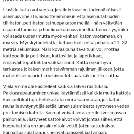
Uusikin katto voi vuotaa, ja silloin kyse on todennäköisesti
asennusvirheistä. Suosittelemmekin, että asennutat uuden
tiilikaton, peltikaton tai huopakaton meillä – näin vältytään
osaamattomuus- ja huolimattomuusvirheiltä. Toinen syy, mikä
voi saada uuden (mutta myös vanhan) katon vuotamaan, on
myrsky. Myrskytuuleksi lasketaan tuuli, mikä puhaltaa 21–32
metriä sekunnissa. Näin kovaa puhaltava tuuli voi irrottaa
kattopellit ja peltilistat, kattosillat ja lapetikkaat,
ilmanvaihtoputket tai vaikka rännit. Katto onkin hyvä
tarkastaa jokaisen merkittävämmän rajuilman jälkeen, jotta
mahdolliset vauriot ja vesivuodot saataisiin heti korjattua.
Vielä emme ole käsitelleet kaikkia talven rasituksia.
Pakkasrapautuminen uhkaa käytännössä kaikkia muita kattoja
kuin peltikattoja. Peltikattokin voi alkaa vuotaa, jos katon
reunalle syntynyt jää estää lumen sulamisesta syntyneen veden
poistumisen katolta. Saumat voivat antaa periksi vesimassan
painon alla. Jäätyneet kattokaivot voivat johtaa siihen, että
huopakatolla on runsain mitoin vettä, joten kattokaivot
kannattaa sulattaa, jos ne ovat päässeet jäätymään.