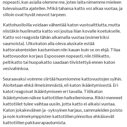
nopeasti, kun asialla olemme me, joten laita nimemme mieleen
tulevaisuutta ajatellen. Mikä tahansa katto voi alkaa vuotaa, ja
silloin ovat hyvät neuvot tarpeen.
Kattohuolloilla voidaan vähentää katon vuotoalttiutta, mutta
niistäkin huolimatta katto voi joutua liian kovalle koetukselle.
Katto voi reagoida tähän alkamalla vuotaa (esimerkiksi
saumoista). Ulkokaton alla oleva aluskate estää
kattorakenteiden kastumisen niin kauan kuin se on ehjä. Tilaa
kattovuodon korjaus Espooseen nopeasti, niin tiilikatto,
peltikatto tai huopakatto saadaan tiivistettyä ennen katon
vesivahinkoa.
Seuraavaksi voimme siirtää huomiomme kattovuotojen syihin.
Aloitetaan ehkä ilmeisimmästä, eli katon ikääntymisestä. Eri
katot reagoivat ikääntymiseen eri tavalla. Tiilikaton
ikääntymisen näkee kattotiilien halkeilemisena. Rikki menneet
kattotiilet tulee vaihtaa uusiin, jotta katto ei alkaisi vuotaa.
Katon jokakeväinen ja -syksyinen harjaus, sammaleiden poisto
ja noin kolmekymppisten kattotiilien pinnoitus ehkäisevät
kattotiilien pakkasrapautumista.