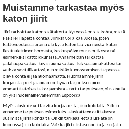
Muistamme tarkastaa myös
katon jiirit
Jiiri tarkoittaa katon sisätaitetta. Kyseessä on siis kohta, missä
kaksi eri lapetta kohtaa. Jiirikin voi alkaa vuotaa, joten
kattovuodoissa ei aina ole kyse katon läpivienneistä, kuten
liesituulettimen hormista, keskuspölynimurin putkesta tai
esimerkiksi kattoikkunasta. Anna meidän tarkastaa
palahuopakattosi, tiivissaumakattosi, lukkosaumakattosi tai
vaikka savitiilikattosi, niin mikään kunnostamisen tarpeessa
oleva kohta ei jää huomaamatta. Huomaamme jiirin
korjaustarpeet ja annamme hyvän tarjouksen jiirin
ammattitaitoisesta korjaamista – tartu tarjoukseen, niin sinulla
on yksi huolenaihe vähemmän Espoossa!
Myös aluskate voi tarvita korjaamista jiirin kohdalta. Silloin
annamme tarjouksen esimerkiksi aluskatteen osittaisesta
uusimista jiirin kohdalta. Onkin tärkeää, että aluskate on
kunnossa jiirin kohdalta. Vaikka jiiri olisi asennettu ja korjattu