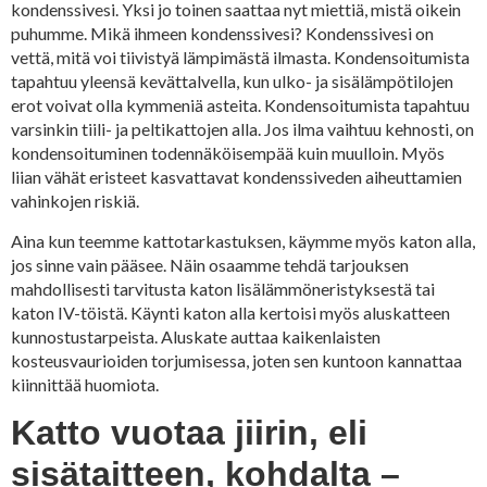
kondenssivesi. Yksi jo toinen saattaa nyt miettiä, mistä oikein
puhumme. Mikä ihmeen kondenssivesi? Kondenssivesi on
vettä, mitä voi tiivistyä lämpimästä ilmasta. Kondensoitumista
tapahtuu yleensä kevättalvella, kun ulko- ja sisälämpötilojen
erot voivat olla kymmeniä asteita. Kondensoitumista tapahtuu
varsinkin tiili- ja peltikattojen alla. Jos ilma vaihtuu kehnosti, on
kondensoituminen todennäköisempää kuin muulloin. Myös
liian vähät eristeet kasvattavat kondenssiveden aiheuttamien
vahinkojen riskiä.
Aina kun teemme kattotarkastuksen, käymme myös katon alla,
jos sinne vain pääsee. Näin osaamme tehdä tarjouksen
mahdollisesti tarvitusta katon lisälämmöneristyksestä tai
katon IV-töistä. Käynti katon alla kertoisi myös aluskatteen
kunnostustarpeista. Aluskate auttaa kaikenlaisten
kosteusvaurioiden torjumisessa, joten sen kuntoon kannattaa
kiinnittää huomiota.
Katto vuotaa jiirin, eli
sisätaitteen, kohdalta –