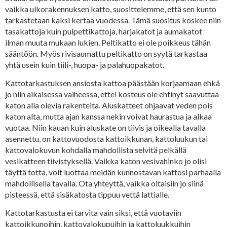
vaikka ulkorakennuksen katto, suosittelemme, että sen kunto
tarkastetaan kaksi kertaa vuodessa. Tämä suositus koskee niin
tasakattoja kuin pulpettikattoja, harjakatot ja aumakatot
ilman muuta mukaan lukien. Peltikatto ei ole poikkeus tähän
sääntöön. Myös rivisaumattu peltikatto on syytä tarkastaa
yhtä usein kuin tiili-, huopa- ja palahuopakatot.
Kattotarkastuksen ansiosta kattoa päästään korjaamaan ehkä
jo niin aikaisessa vaiheessa, ettei kosteus ole ehtinyt saavuttaa
katon alla olevia rakenteita. Aluskatteet ohjaavat veden pois
katon alta, mutta ajan kanssa nekin voivat haurastua ja alkaa
vuotaa. Niin kauan kuin aluskate on tiivis ja oikealla tavalla
asennettu, on kattovuodosta kattoikkunan, kattoluukun tai
kattovalokuvun kohdalla mahdollista selvitä pelkällä
vesikatteen tiivistyksellä. Vaikka katon vesivahinko jo olisi
täyttä totta, voit luottaa meidän kunnostavan kattosi parhaalla
mahdollisella tavalla. Ota yhteyttä, vaikka oltaisiin jo siinä
pisteessä, että sisäkatosta tippuu vettä lattialle.
Kattotarkastusta ei tarvita vain siksi, että vuotaviin
kattoikkunoihin, kattovalokupuihin ja kattoluukkuihin