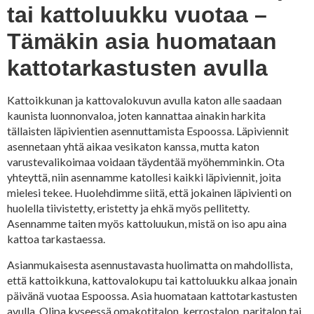
tai kattoluukku vuotaa –
Tämäkin asia huomataan
kattotarkastusten avulla
Kattoikkunan ja kattovalokuvun avulla katon alle saadaan
kaunista luonnonvaloa, joten kannattaa ainakin harkita
tällaisten läpivientien asennuttamista Espoossa. Läpiviennit
asennetaan yhtä aikaa vesikaton kanssa, mutta katon
varustevalikoimaa voidaan täydentää myöhemminkin. Ota
yhteyttä, niin asennamme katollesi kaikki läpiviennit, joita
mielesi tekee. Huolehdimme siitä, että jokainen läpivienti on
huolella tiivistetty, eristetty ja ehkä myös pellitetty.
Asennamme taiten myös kattoluukun, mistä on iso apu aina
kattoa tarkastaessa.
Asianmukaisesta asennustavasta huolimatta on mahdollista,
että kattoikkuna, kattovalokupu tai kattoluukku alkaa jonain
päivänä vuotaa Espoossa. Asia huomataan kattotarkastusten
avulla. Olipa kyseessä omakotitalon, kerrostalon, paritalon tai