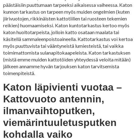
päästäisiin puuttumaan tarpeeksi aikaisessa vaiheessa. Katon
kunnon tarkastus on tarpeen myös muiden ongelmien (kuten
jiirivuotojen, rikkinäisten kattotiilien tai ruosteen tekemien
reikien) huomaamiseksi. Katon kuntotarkastus kertoo myös
katon huoltotarpeista, jolloin katto osataan maalata tai
käsitellä sammaleenpoistoaineella. Kattotarkastus voi kertoa
myös puuttuvista tai vääntyneistä lumiesteistä, tai vaikka
toimimattomista sulanapitokaapeleista. Katon tarkastuksen
(mistä emme muiden kattotöiden yhteydessä veloita mitään)
jälkeen annamme hyvän tarjouksen katon tarvitsemista
toimenpiteistä.
Katon läpivienti vuotaa –
Kattovuoto antennin,
ilmanvaihtoputken,
viemärintuuletusputken
kohdalla vaiko