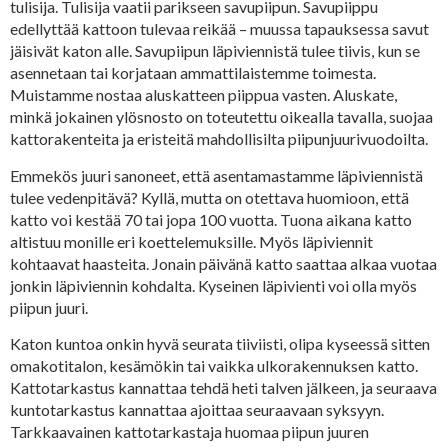
tulisija. Tulisija vaatii parikseen savupiipun. Savupiippu
edellyttää kattoon tulevaa reikää – muussa tapauksessa savut
jäisivät katon alle. Savupiipun läpiviennistä tulee tiivis, kun se
asennetaan tai korjataan ammattilaistemme toimesta.
Muistamme nostaa aluskatteen piippua vasten. Aluskate,
minkä jokainen ylösnosto on toteutettu oikealla tavalla, suojaa
kattorakenteita ja eristeitä mahdollisilta piipunjuurivuodoilta.
Emmekös juuri sanoneet, että asentamastamme läpiviennistä
tulee vedenpitävä? Kyllä, mutta on otettava huomioon, että
katto voi kestää 70 tai jopa 100 vuotta. Tuona aikana katto
altistuu monille eri koettelemuksille. Myös läpiviennit
kohtaavat haasteita. Jonain päivänä katto saattaa alkaa vuotaa
jonkin läpiviennin kohdalta. Kyseinen läpivienti voi olla myös
piipun juuri.
Katon kuntoa onkin hyvä seurata tiiviisti, olipa kyseessä sitten
omakotitalon, kesämökin tai vaikka ulkorakennuksen katto.
Kattotarkastus kannattaa tehdä heti talven jälkeen, ja seuraava
kuntotarkastus kannattaa ajoittaa seuraavaan syksyyn.
Tarkkaavainen kattotarkastaja huomaa piipun juuren