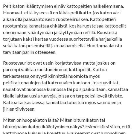
Peltikaton ikääntyminen ei näy kattopeltien halkeilemisena.
Huomaat, että kyseessä on iäkäs peltikatto, jos katon väri
alkaa olla pääsääntöisesti ruosteenruskea. Kattopeltien
ruostumista kannattaa ehkäistä, koska ruoste saa kattopellit
ohenemaan, vääntymään ja täyttymään rei’illä. Ruostetta
torjutaan kaksi kertaa vuodessa suoritettavilla harjauksilla
sekä katon pesemisellä ja maalaamisella. Huoltomaalausta
tarvitaan pariin otteeseen.
Ruostevauriot ovat usein korjattavissa, mutta joskus on
parempi vaihtaa ruostuneimmat kattopellit. Kattoa
tarkastaessa on syytä kiinnittää huomiota myös
peltikattonaulojen tai kateruuvien kuntoon. Jos ruuvit tai
naulat ovat huonossa kunnossa tai pois paikoiltaan, kannattaa
tilalle laittaa uusia ruuveja, joissa on tarpeeksi leveä tiiviste.
Kattoa tarkastaessa kannattaa tutustua myös saumojen ja
jiirien tiiviyteen.
Miten on huopakaton laita? Miten bitumikaton tai
bitumipaanukaton ikääntyminen näkyy? Esimerkiksi siten, että
kattohuopa kuivuu ja kovettuu. Halkeamat ovat luonnollinen