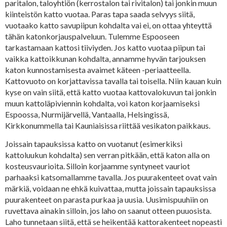
paritalon, taloyhtiön (kerrostalon tai rivitalon) tai jonkin muun
kiinteistön katto vuotaa. Paras tapa saada selvyys siitä,
vuotaako katto savupiipun kohdalta vai ei, on ottaa yhteyttä
tähän katonkorjauspalveluun. Tulemme Espooseen
tarkastamaan kattosi tiiviyden. Jos katto vuotaa piipun tai
vaikka kattoikkunan kohdalta, annamme hyvän tarjouksen
katon kunnostamisesta avaimet käteen -periaatteella.
Kattovuoto on korjattavissa tavalla tai toisella. Niin kauan kuin
kyse on vain siitä, että katto vuotaa kattovalokuvun tai jonkin
muun kattoläpiviennin kohdalta, voi katon korjaamiseksi
Espoossa, Nurmijärvellä, Vantaalla, Helsingissä,
Kirkkonummella tai Kauniaisissa riittää vesikaton paikkaus.
Joissain tapauksissa katto on vuotanut (esimerkiksi
kattoluukun kohdalta) sen verran pitkään, että katon alla on
kosteusvaurioita. Silloin korjaamme syntyneet vauriot
parhaaksi katsomallamme tavalla. Jos puurakenteet ovat vain
märkiä, voidaan ne ehkä kuivattaa, mutta joissain tapauksissa
puurakenteet on parasta purkaa ja uusia. Uusimispuuhiin on
ruvettava ainakin silloin, jos laho on saanut otteen puuosista.
Laho tunnetaan siitä, että se heikentää kattorakenteet nopeasti