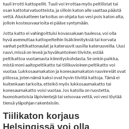
tuuli irrotti kattopellit. Tuuli voi irrottaa myös peltilistat tai
osan kattoturvatuotteista, ja silloin katon alle saattaa päästä
vettä. Aluskatteen tarkoitus on ohjata tuo vesi pois katon alta,
jolloin kosteusvaurioita ei pääse syntymään.
Jotta katto ei vahingoittuisi kovassakaan tuulessa, voi olla
hyvä asennuttaa kattopelteihin lisäkiinnityksiä tai korvata
vanhat peltikattonaulat ja kateruuvit uusilla kateruuveilla. Uusi
ruuvi, missä on leveä ja hyväkuntoinen tiiviste, estää
peltikattoa vuotamasta kiinnityskohdasta. Se onkin paikka,
mistä moni aaltopeltikatto tai tiilikuvioinen peltikatto voi
vuotaa. Lukkosaumakaton ja konesaumakaton ruuvinreiät ovat
piilossa, joten nämä kaksi ovat hyvin tiiviitä kattoja. Tämä ei
kuitenkaan tarkoita, etteikö myös lukkosaumakatto tai
konesaumakatto voisi vuotaa. Jos katolla on ruostetta,
huonokuntoisia läpivientejä tai seisovaa vettä, voi vesi löytää
tiensä yläpohjan rakenteisiin.
Tiilikaton korjaus
Helsingissä voi olla