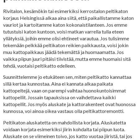
Rivitalon, kesämökin tai esimerkiksi kerrostalon peltikaton
korjaus Helsingissä alkaa aina siitä, että paikallistamme katon
vauriot ja kartoitamme katon kokonaistilanteen. Jos emme
tutustuisi katon kuntoon, voisi matkan varrella tulla eteen
yllätyksiä, joihin emme olisi ehtineet varautua. Jos tulisimme
tekemään pelkkää peltikaton reikien paikkausta, voisi jokin
muu kattopaikkaus jäädä tekemättä ja huomaamatta. Jos
vaikka piipun juuri pitäisi tiivistää, mutta emme huomaisi sitä
tehdä, vuotaisi peltikatto edelleen.
Suunnittelemme jo etukäteen sen, miten peltikatto kannattaa
sillä kertaa kunnostaa. Aina ei kannata alkaa paikata
kattopeltejä, vaan on parempi vaihtaa huonokuntoisimmat
kattopellit. Jossain tapauksissa on vaihdettava kaikki
kattopellit. Jos myös aluskate ja kattorakenteet ovat huonossa
kunnossa, voi ainoa oikea vastaus olla peltikattoremontti.
Peltikaton aluskatetta on mahdollista korjata. Aluskatetta
voidaan korjata esimerkiksi jiirin kohdalta tai piipun luota.
Aluskate on se viimeinen toivo, jos katto vuotaa jiiristä, tai jos