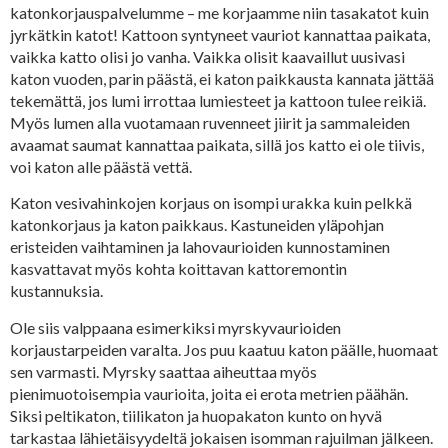
katonkorjauspalvelumme – me korjaamme niin tasakatot kuin
jyrkätkin katot! Kattoon syntyneet vauriot kannattaa paikata,
vaikka katto olisi jo vanha. Vaikka olisit kaavaillut uusivasi
katon vuoden, parin päästä, ei katon paikkausta kannata jättää
tekemättä, jos lumi irrottaa lumiesteet ja kattoon tulee reikiä.
Myös lumen alla vuotamaan ruvenneet jiirit ja sammaleiden
avaamat saumat kannattaa paikata, sillä jos katto ei ole tiivis,
voi katon alle päästä vettä.
Katon vesivahinkojen korjaus on isompi urakka kuin pelkkä
katonkorjaus ja katon paikkaus. Kastuneiden yläpohjan
eristeiden vaihtaminen ja lahovaurioiden kunnostaminen
kasvattavat myös kohta koittavan kattoremontin
kustannuksia.
Ole siis valppaana esimerkiksi myrskyvaurioiden
korjaustarpeiden varalta. Jos puu kaatuu katon päälle, huomaat
sen varmasti. Myrsky saattaa aiheuttaa myös
pienimuotoisempia vaurioita, joita ei erota metrien päähän.
Siksi peltikaton, tiilikaton ja huopakaton kunto on hyvä
tarkastaa lähietäisyydeltä jokaisen isomman rajuilman jälkeen.