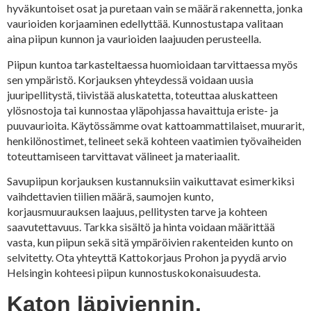
hyväkuntoiset osat ja puretaan vain se määrä rakennetta, jonka
vaurioiden korjaaminen edellyttää. Kunnostustapa valitaan
aina piipun kunnon ja vaurioiden laajuuden perusteella.
Piipun kuntoa tarkasteltaessa huomioidaan tarvittaessa myös
sen ympäristö. Korjauksen yhteydessä voidaan uusia
juuripellitystä, tiivistää aluskatetta, toteuttaa aluskatteen
ylösnostoja tai kunnostaa yläpohjassa havaittuja eriste- ja
puuvaurioita. Käytössämme ovat kattoammattilaiset, muurarit,
henkilönostimet, telineet sekä kohteen vaatimien työvaiheiden
toteuttamiseen tarvittavat välineet ja materiaalit.
Savupiipun korjauksen kustannuksiin vaikuttavat esimerkiksi
vaihdettavien tiilien määrä, saumojen kunto,
korjausmuurauksen laajuus, pellitysten tarve ja kohteen
saavutettavuus. Tarkka sisältö ja hinta voidaan määrittää
vasta, kun piipun sekä sitä ympäröivien rakenteiden kunto on
selvitetty. Ota yhteyttä Kattokorjaus Prohon ja pyydä arvio
Helsingin kohteesi piipun kunnostuskokonaisuudesta.
Katon läpiviennin,