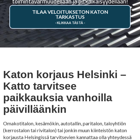
toimintavarmuudellaan ja pitkäikäisyydellään!
TILAA VELOITUKSETON KATON
TARKASTUS
Katon korjaus Helsinki –
Katto tarvitsee
paikkauksia vanhoilla
päivilläänkin
Omakotitalon, kesämökin, autotallin, paritalon, taloyhtiön
(kerrostalon tai rivitalon) tai jonkin muun kiinteistön katon
korjausta Helsingissä tarvitsevien kannattaa olla yhteydessä