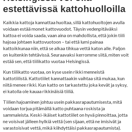
estettävissä kattohuolloilla
Kaikkia kattoja kannattaa huoltaa, sillä kattohuoltojen avulla
voidaan estää monet kattovuodot. Täysin vedenpitäväksi
kattoa ei voida saada, vaan aina on mahdollista, että jokin tiili
hajoaa johtaen kattovuotoon – tai että lumi painaa
kattoikkunaa niin, että se alkaa tihkua vettä katon alle. Paljon
on kuitenkin tehtävissä. Seuraavaksi kerromme siitä, miten voit
estää sen, että tiilikatto vuotaa Helsingissä.
Kun tiilikatto vuotaa, on kyse usein rikki menneistä
kattotiilistä. Kattotiilet kannattaakin vaihtaa sitä mukaa, kun
niitä menee rikki. Kun katto on tarkastettu joka kevät ja syksy,
ei katolla ole kauaa rikkinäisiä tiiliä.
Tiilien hajoaminen johtuu usein pakkasrapautumisesta, mitä
voidaan torjua pitämällä katto puhtaana roskista ja
sammaleista. Keski-ikäiset kattotiilet on hyvä pinnoittaa, jotta
ne voisivat jälleen hylkiä vettä (sen sijaan, että ne imisivät ja
varastoisivat vettä, mikä kiihdyttäisi pakkasrapautumista).