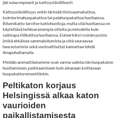
jää sulaa nopeasti ja kattoystävällisesti.
Kattoystävällisyys onkin tärkeää tiivissaumakattoa,
kolmiorimahuopakattoa tai palahuopakattoa huoltaessa.
Bitumikatto tarvitse kattohuoltoja, mutta sitä huoltaessa on
käytettävä hellävaraisempia otteita ja metodeita kuin
vaikkapa tiilikattoa huoltaessa. Esimerkiksi roskien poisto
(mikä ehkäisee sammaloitumista ja siitä seuraavaa
haurastumista sekä vuotoalttiutta) kannattaa tehdä
ilmapuhaltamalla.
Meidän ammattilaisemme ovat varma valinta niin huopakaton
huoltamiseen, paikkaamiseen kuin aikanaan koittavaan
huopakattoremonttiinkin.
Peltikaton korjaus
Helsingissä alkaa katon
vaurioiden
paikallistamisesta