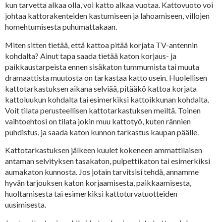
kun tarvetta alkaa olla, voi katto alkaa vuotaa. Kattovuoto voi
johtaa kattorakenteiden kastumiseen ja lahoamiseen, villojen
homehtumisesta puhumattakaan.
Miten sitten tietää, että kattoa pitää korjata TV-antennin
kohdalta? Ainut tapa saada tietää katon korjaus- ja
paikkaustarpeista ennen sisäkaton tummumista tai muuta
dramaattista muutosta on tarkastaa katto usein. Huolellisen
kattotarkastuksen aikana selviää, pitääkö kattoa korjata
kattoluukun kohdalta tai esimerkiksi kattoikkunan kohdalta.
Voit tilata perusteellisen kattotarkastuksen meiltä. Toinen
vaihtoehtosi on tilata jokin muu kattotyö, kuten rännien
puhdistus, ja saada katon kunnon tarkastus kaupan päälle.
Kattotarkastuksen jälkeen kuulet kokeneen ammattilaisen
antaman selvityksen tasakaton, pulpettikaton tai esimerkiksi
aumakaton kunnosta. Jos jotain tarvitsisi tehdä, annamme
hyvän tarjouksen katon korjaamisesta, paikkaamisesta,
huoltamisesta tai esimerkiksi kattoturvatuotteiden
uusimisesta.