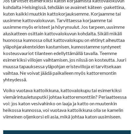
Jos tarvitset esimerkiksi katon korjaamista kattovalokuvun
kohdalta Helsingissä, tehdään se avaimet käteen -pakettina,
kuten kaikki muutkin kattokorjauksemme. Korjaamme tai
uusimme kattovalokuvun. Tarvittaessa korjaamme tai
uusimme myös eristeet ja höyrynsulut. Jos tarpeen, uusimme
aluskatteen osittain kattovalokuvun kohdalta. Sikäli mikäli
huonossa kunnossa ollut kattovalokupu on ehtinyt aiheuttaa
yläpohjarakenteiden kastumisen, kunnostamme syntyneet
kosteusvauriot tilanteen edellyttämällä tavalla. Teemme
esimerkiksi villojen vaihtamisen, jos niissä on kosteutta. Juuri
muussa tapauksessa yläpohjan eristevilloja ei tarvitsekaan
vaihtaa. Ne voivat jäädä paikalleen myös kattoremontin
yhteydessä.
Voiko vuotava kattoikkuna, kattovalokupu tai esimerkiksi
viemärintuuletusputki johtaa kattoremonttiin? Periaatteessa
voi: jos katon vesivahinko on laaja ja katto on muutenkin
heikossa kunnossa, voi vuotava kattoikkuna olla se kamelin
viimeinen oljenkorsi eli asia, mikä johtaa katon uusimiseen.