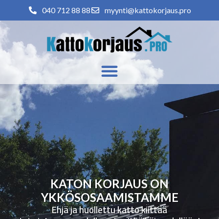
040 712 88 88
myynti@kattokorjaus.pro
KATON KORJAUS ON
YKKÖSOSAAMISTAMME
Ehjä ja huollettu katto kiittää