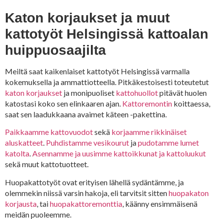
Katon korjaukset ja muut
kattotyöt Helsingissä kattoalan
huippuosaajilta
Meiltä saat kaikenlaiset kattotyöt Helsingissä varmalla
kokemuksella ja ammattiotteella. Pitkäkestoisesti toteutetut
katon korjaukset
ja monipuoliset
kattohuollot
pitävät huolen
katostasi koko sen elinkaaren ajan.
Kattoremontin
koittaessa,
saat sen laadukkaana avaimet käteen -pakettina.
Paikkaamme kattovuodot
sekä
korjaamme rikkinäiset
aluskatteet
.
Puhdistamme vesikourut
ja
pudotamme lumet
katolta
.
Asennamme ja uusimme kattoikkunat ja kattoluukut
sekä muut kattotuotteet.
Huopakattotyöt ovat erityisen lähellä sydäntämme, ja
olemmekin niissä varsin hakoja, eli tarvitsit sitten
huopakaton
korjausta
, tai
huopakattoremonttia
, käänny ensimmäisenä
meidän puoleemme.