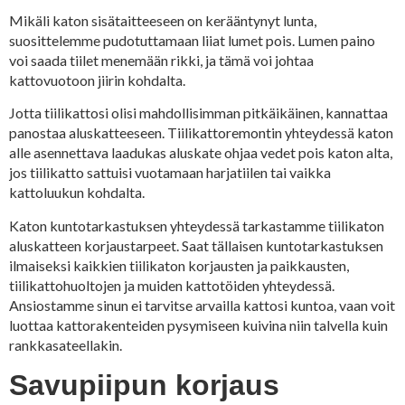
Mikäli katon sisätaitteeseen on kerääntynyt lunta,
suosittelemme pudotuttamaan liiat lumet pois. Lumen paino
voi saada tiilet menemään rikki, ja tämä voi johtaa
kattovuotoon jiirin kohdalta.
Jotta tiilikattosi olisi mahdollisimman pitkäikäinen, kannattaa
panostaa aluskatteeseen. Tiilikattoremontin yhteydessä katon
alle asennettava laadukas aluskate ohjaa vedet pois katon alta,
jos tiilikatto sattuisi vuotamaan harjatiilen tai vaikka
kattoluukun kohdalta.
Katon kuntotarkastuksen yhteydessä tarkastamme tiilikaton
aluskatteen korjaustarpeet. Saat tällaisen kuntotarkastuksen
ilmaiseksi kaikkien tiilikaton korjausten ja paikkausten,
tiilikattohuoltojen ja muiden kattotöiden yhteydessä.
Ansiostamme sinun ei tarvitse arvailla kattosi kuntoa, vaan voit
luottaa kattorakenteiden pysymiseen kuivina niin talvella kuin
rankkasateellakin.
Savupiipun korjaus