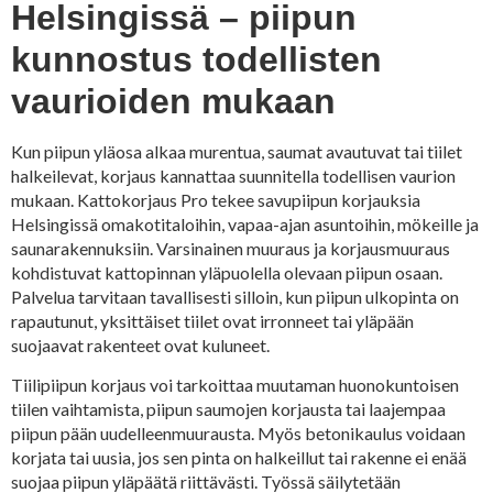
Helsingissä – piipun
kunnostus todellisten
vaurioiden mukaan
Kun piipun yläosa alkaa murentua, saumat avautuvat tai tiilet
halkeilevat, korjaus kannattaa suunnitella todellisen vaurion
mukaan. Kattokorjaus Pro tekee savupiipun korjauksia
Helsingissä omakotitaloihin, vapaa-ajan asuntoihin, mökeille ja
saunarakennuksiin. Varsinainen muuraus ja korjausmuuraus
kohdistuvat kattopinnan yläpuolella olevaan piipun osaan.
Palvelua tarvitaan tavallisesti silloin, kun piipun ulkopinta on
rapautunut, yksittäiset tiilet ovat irronneet tai yläpään
suojaavat rakenteet ovat kuluneet.
Tiilipiipun korjaus voi tarkoittaa muutaman huonokuntoisen
tiilen vaihtamista, piipun saumojen korjausta tai laajempaa
piipun pään uudelleenmuurausta. Myös betonikaulus voidaan
korjata tai uusia, jos sen pinta on halkeillut tai rakenne ei enää
suojaa piipun yläpäätä riittävästi. Työssä säilytetään