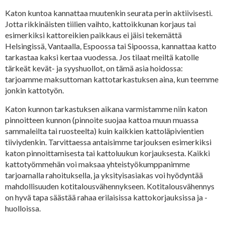
Katon kuntoa kannattaa muutenkin seurata perin aktiivisesti.
Jotta rikkinäisten tiilien vaihto, kattoikkunan korjaus tai
esimerkiksi kattoreikien paikkaus ei jäisi tekemättä
Helsingissä, Vantaalla, Espoossa tai Sipoossa, kannattaa katto
tarkastaa kaksi kertaa vuodessa. Jos tilaat meiltä katolle
tärkeät kevät- ja syyshuollot, on tämä asia hoidossa:
tarjoamme maksuttoman kattotarkastuksen aina, kun teemme
jonkin kattotyön.
Katon kunnon tarkastuksen aikana varmistamme niin katon
pinnoitteen kunnon (pinnoite suojaa kattoa muun muassa
sammaleilta tai ruosteelta) kuin kaikkien kattoläpivientien
tiiviydenkin. Tarvittaessa antaisimme tarjouksen esimerkiksi
katon pinnoittamisesta tai kattoluukun korjauksesta. Kaikki
kattotyömmehän voi maksaa yhteistyökumppanimme
tarjoamalla rahoituksella, ja yksityisasiakas voi hyödyntää
mahdollisuuden kotitalousvähennykseen. Kotitalousvähennys
on hyvä tapa säästää rahaa erilaisissa kattokorjauksissa ja -
huolloissa.