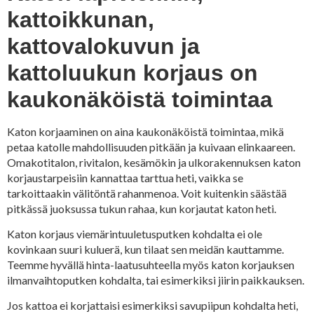
kattoikkunan,
kattovalokuvun ja
kattoluukun korjaus on
kaukonäköistä toimintaa
Katon korjaaminen on aina kaukonäköistä toimintaa, mikä
petaa katolle mahdollisuuden pitkään ja kuivaan elinkaareen.
Omakotitalon, rivitalon, kesämökin ja ulkorakennuksen katon
korjaustarpeisiin kannattaa tarttua heti, vaikka se
tarkoittaakin välitöntä rahanmenoa. Voit kuitenkin säästää
pitkässä juoksussa tukun rahaa, kun korjautat katon heti.
Katon korjaus viemärintuuletusputken kohdalta ei ole
kovinkaan suuri kuluerä, kun tilaat sen meidän kauttamme.
Teemme hyvällä hinta-laatusuhteella myös katon korjauksen
ilmanvaihtoputken kohdalta, tai esimerkiksi jiirin paikkauksen.
Jos kattoa ei korjattaisi esimerkiksi savupiipun kohdalta heti,