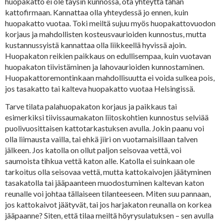
huopakatto ei ole täysin kunnossa, ota yhteyttä tähän
kattofirmaan. Kannattaa olla yhteydessä jo ennen, kuin
huopakatto vuotaa. Toki meiltä sujuu myös huopakattovuodon
korjaus ja mahdollisten kosteusvaurioiden kunnostus, mutta
kustannussyistä kannattaa olla liikkeellä hyvissä ajoin.
Huopakaton reikien paikkaus on edullisempaa, kuin vuotavan
huopakaton tiivistäminen ja lahovaurioiden kunnostaminen.
Huopakattoremontinkaan mahdollisuutta ei voida sulkea pois,
jos tasakatto tai kalteva huopakatto vuotaa Helsingissä.
Tarve tilata palahuopakaton korjaus ja paikkaus tai
esimerkiksi tiivissaumakaton liitoskohtien kunnostus selviää
puolivuosittaisen kattotarkastuksen avulla. Jokin paanu voi
olla liimausta vailla, tai ehkä jiiri on vuotamaisillaan talven
jälkeen. Jos katolla on ollut paljon seisovaa vettä, voi
saumoista tihkua vettä katon alle. Katolla ei suinkaan ole
tarkoitus olla seisovaa vettä, mutta kattokaivojen jäätyminen
tasakatolla tai jääpaanteen muodostuminen kaltevan katon
reunalle voi johtaa tällaiseen tilanteeseen. Miten suu pannaan,
jos kattokaivot jäätyvät, tai jos harjakaton reunalla on korkea
jääpaanne? Siten, että tilaa meiltä höyrysulatuksen – sen avulla